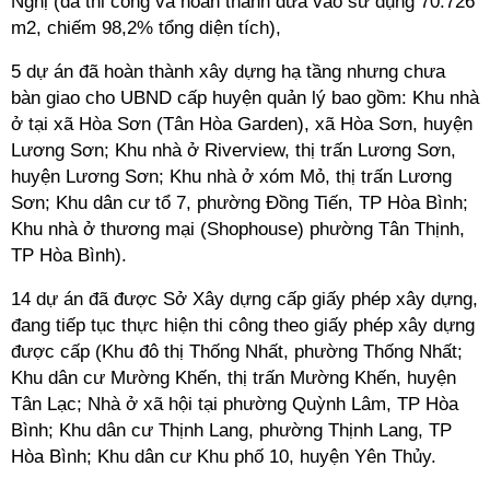
Nghị (đã thi công và hoàn thành đưa vào sử dụng 70.726
m2, chiếm 98,2% tổng diện tích),
5 dự án đã hoàn thành xây dựng hạ tầng nhưng chưa
bàn giao cho UBND cấp huyện quản lý bao gồm: Khu nhà
ở tại xã Hòa Sơn (Tân Hòa Garden), xã Hòa Sơn, huyện
Lương Sơn; Khu nhà ở Riverview, thị trấn Lương Sơn,
huyện Lương Sơn; Khu nhà ở xóm Mỏ, thị trấn Lương
Sơn; Khu dân cư tổ 7, phường Đồng Tiến, TP Hòa Bình;
Khu nhà ở thương mại (Shophouse) phường Tân Thịnh,
TP Hòa Bình).
14 dự án đã được Sở Xây dựng cấp giấy phép xây dựng,
đang tiếp tục thực hiện thi công theo giấy phép xây dựng
được cấp (Khu đô thị Thống Nhất, phường Thống Nhất;
Khu dân cư Mường Khến, thị trấn Mường Khến, huyện
Tân Lạc; Nhà ở xã hội tại phường Quỳnh Lâm, TP Hòa
Bình; Khu dân cư Thịnh Lang, phường Thịnh Lang, TP
Hòa Bình; Khu dân cư Khu phố 10, huyện Yên Thủy.