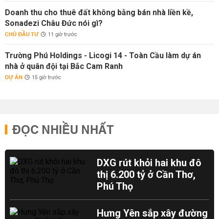
Doanh thu cho thuê đất không bằng bán nhà liền kề,
Sonadezi Châu Đức nói gì?
CHỦ ĐẦU TƯ
11 giờ trước
Trường Phú Holdings - Licogi 14 - Toàn Cầu làm dự án
nhà ở quân đội tại Bắc Cam Ranh
DỰ ÁN
15 giờ trước
ĐỌC NHIỀU NHẤT
DXG rút khỏi hai khu đô
thị 6.200 tỷ ở Cần Thơ,
Phú Thọ
Hưng Yên sắp xây đường