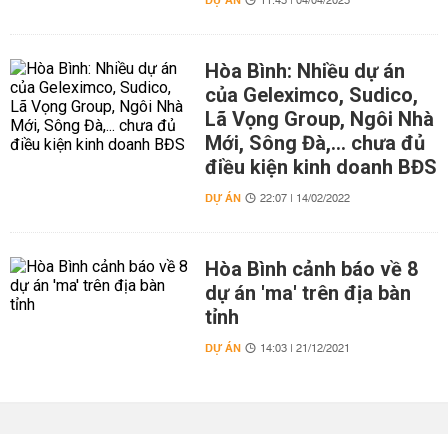
DỰ ÁN
11:43 | 04/04/2023
Hòa Bình: Nhiều dự án
của Geleximco, Sudico,
Lã Vọng Group, Ngôi Nhà
Mới, Sông Đà,... chưa đủ
điều kiện kinh doanh BĐS
DỰ ÁN
22:07 | 14/02/2022
Hòa Bình cảnh báo về 8
dự án 'ma' trên địa bàn
tỉnh
DỰ ÁN
14:03 | 21/12/2021