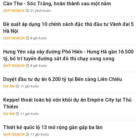
Cần Thơ - Sóc Trăng, hoàn thành sau một năm
QUY HOẠCH
01 phút trước
Đề xuất áp dụng 10 chính sách đặc thù đầu tư Vành đai 5
Hà Nội
QUY HOẠCH
8 giờ trước
Hưng Yên sắp xây đường Phố Hiến - Hưng Hà gần 16.500
tỷ, bố trí tuyến đường sắt đô thị chạy song song
QUY HOẠCH
8 giờ trước
Duyệt đầu tư dự án 6.200 tỷ tại Bến cảng Liên Chiểu
DỰ ÁN
11 giờ trước
Keppel thoái toàn bộ vốn khỏi dự án Empire City tại Thủ
Thiêm
DỰ ÁN
11 giờ trước
Thiết kế quốc lộ 13 mở rộng gần gấp ba lần
QUY HOẠCH
11 giờ trước