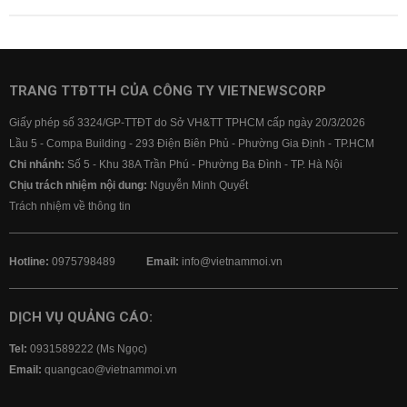
TRANG TTĐTTH CỦA CÔNG TY VIETNEWSCORP
Giấy phép số 3324/GP-TTĐT do Sở VH&TT TPHCM cấp ngày 20/3/2026
Lầu 5 - Compa Building - 293 Điện Biên Phủ - Phường Gia Định - TP.HCM
Chi nhánh:
Số 5 - Khu 38A Trần Phú - Phường Ba Đình - TP. Hà Nội
Chịu trách nhiệm nội dung:
Nguyễn Minh Quyết
Trách nhiệm về thông tin
Hotline:
0975798489
Email:
info@vietnammoi.vn
DỊCH VỤ QUẢNG CÁO:
Tel:
0931589222 (Ms Ngọc)
Email:
quangcao@vietnammoi.vn