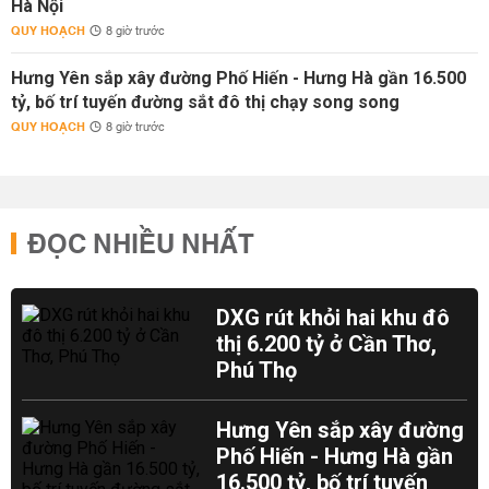
Hà Nội
QUY HOẠCH
8 giờ trước
Hưng Yên sắp xây đường Phố Hiến - Hưng Hà gần 16.500
tỷ, bố trí tuyến đường sắt đô thị chạy song song
QUY HOẠCH
8 giờ trước
ĐỌC NHIỀU NHẤT
DXG rút khỏi hai khu đô
thị 6.200 tỷ ở Cần Thơ,
Phú Thọ
Hưng Yên sắp xây đường
Phố Hiến - Hưng Hà gần
16.500 tỷ, bố trí tuyến