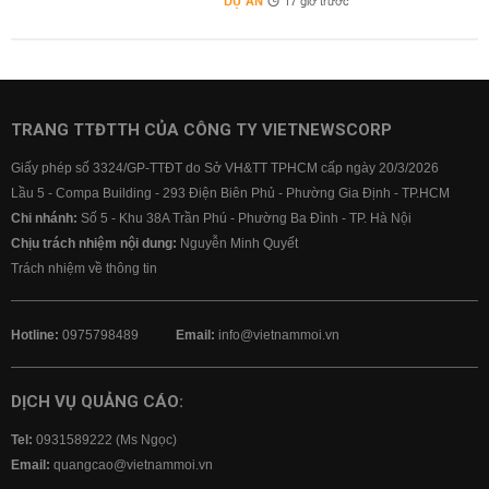
DỰ ÁN
17 giờ trước
TRANG TTĐTTH CỦA CÔNG TY VIETNEWSCORP
Giấy phép số 3324/GP-TTĐT do Sở VH&TT TPHCM cấp ngày 20/3/2026
Lầu 5 - Compa Building - 293 Điện Biên Phủ - Phường Gia Định - TP.HCM
Chi nhánh:
Số 5 - Khu 38A Trần Phú - Phường Ba Đình - TP. Hà Nội
Chịu trách nhiệm nội dung:
Nguyễn Minh Quyết
Trách nhiệm về thông tin
Hotline:
0975798489
Email:
info@vietnammoi.vn
DỊCH VỤ QUẢNG CÁO:
Tel:
0931589222 (Ms Ngọc)
Email:
quangcao@vietnammoi.vn