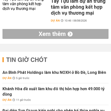
Tây Tựu làm dự án trung
tâm văn phòng kết hợp
dịch vụ thương mại
DỰ ÁN
10:46 | 06/08/2026
Xem thêm
TIN GIỜ CHÓT
An Bình Phát Holdings làm khu NOXH ở Bồ Đề, Long Biên
DỰ ÁN
5 giờ trước
Khánh Hòa đề xuất làm khu đô thị hỗn hợp hơn 49.000 tỷ
đồng
DỰ ÁN
11 giờ trước
Đại diện Sun Group kiến nghị cho phép kế thừa nghĩa vụ