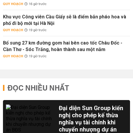
QUY HOẠCH
16 giờ trước
Khu vực Công viên Cầu Giấy sẽ là điểm bắn pháo hoa và
phố đi bộ mới tại Hà Nội
QUY HOẠCH
19 giờ trước
Bổ sung 27 km đường gom hai bên cao tốc Châu Đốc -
Cần Thơ - Sóc Trăng, hoàn thành sau một năm
QUY HOẠCH
19 giờ trước
ĐỌC NHIỀU NHẤT
Đại diện Sun Group kiến
nghị cho phép kế thừa
nghĩa vụ tài chính khi
chuyển nhượng dự án