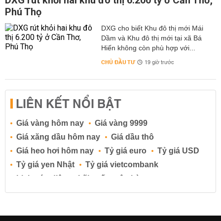
DXG rút khỏi hai khu đô thị 6.200 tỷ ở Cần Thơ,
Phú Thọ
DXG cho biết Khu đô thị mới Mái
Dầm và Khu đô thị mới tại xã Bá
Hiến không còn phù hợp với...
CHỦ ĐẦU TƯ
19 giờ trước
LIÊN KẾT NỔI BẬT
Giá vàng hôm nay
Giá vàng 9999
Giá xăng dầu hôm nay
Giá dầu thô
Giá heo hơi hôm nay
Tỷ giá euro
Tỷ giá USD
Tỷ giá yen Nhật
Tỷ giá vietcombank
Lịch cúp điện
Lãi suất ngân hàng
Lãi suất tiết kiệm
Lãi suất tiền gửi
Lãi suất ngân hàng Agribank
Lãi suất ngân hàng Sacombank