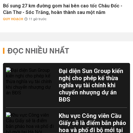
Bổ sung 27 km đường gom hai bên cao tốc Châu Đốc -
Cần Thơ - Sóc Trăng, hoàn thành sau một năm
QUY HOẠCH
11 giờ trước
ĐỌC NHIỀU NHẤT
Đại diện Sun Group kiến
nghị cho phép kế thừa
nghĩa vụ tài chính khi
chuyển nhượng dự án
BĐS
Khu vực Công viên Cầu
Giấy sẽ là điểm bắn pháo
hoa và phố đi bộ mới tại