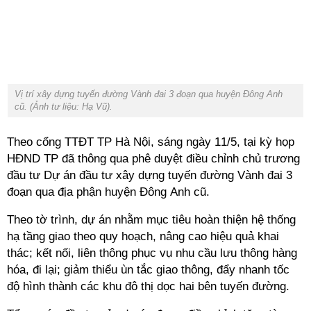
Vị trí xây dựng tuyến đường Vành đai 3 đoạn qua huyện Đông Anh
cũ. (Ảnh tư liệu: Hạ Vũ).
Theo cổng TTĐT TP Hà Nội, sáng ngày 11/5, tại kỳ họp
HĐND TP đã thông qua phê duyệt
điều chỉnh chủ trương
đầu tư Dự án đầu tư xây dựng tuyến đường Vành đai 3
đoạn qua địa phận huyện Đông Anh cũ.
Theo tờ trình, dự án nhằm mục tiêu hoàn thiện hệ thống
hạ tầng giao theo quy hoạch, nâng cao hiệu quả khai
thác; kết nối, liên thông phục vụ nhu cầu lưu thông hàng
hóa, đi lại; giảm thiểu ùn tắc giao thông, đẩy nhanh tốc
độ hình thành các khu đô thị dọc hai bên tuyến đường.