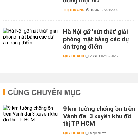
đồng một m2
THỊ TRƯỜNG
19:36 | 07/04/2026
Hà Nội gỡ 'nút thắt' giải
phóng mặt bằng các dự
án trọng điểm
QUY HOẠCH
23:46 | 02/12/2025
CÙNG CHUYÊN MỤC
9 km tường chống ồn trên
Vành đai 3 xuyên khu đô
thị TP HCM
QUY HOẠCH
8 giờ trước