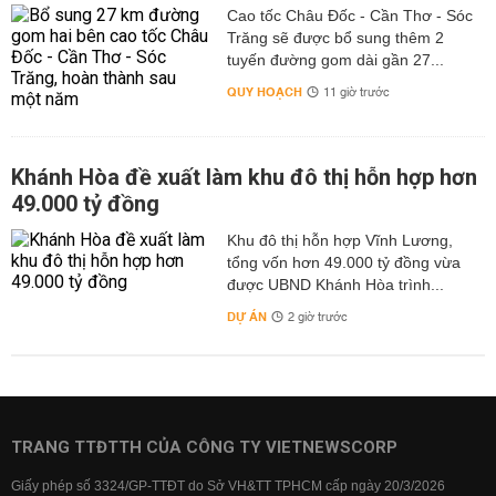
Cao tốc Châu Đốc - Cần Thơ - Sóc
Trăng sẽ được bổ sung thêm 2
tuyến đường gom dài gần 27...
QUY HOẠCH
11 giờ trước
Khánh Hòa đề xuất làm khu đô thị hỗn hợp hơn
49.000 tỷ đồng
Khu đô thị hỗn hợp Vĩnh Lương,
tổng vốn hơn 49.000 tỷ đồng vừa
được UBND Khánh Hòa trình...
DỰ ÁN
2 giờ trước
TRANG TTĐTTH CỦA CÔNG TY VIETNEWSCORP
Giấy phép số 3324/GP-TTĐT do Sở VH&TT TPHCM cấp ngày 20/3/2026