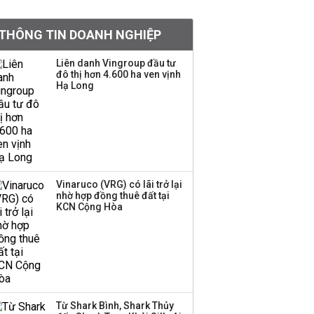
đỏ
THÔNG TIN DOANH NGHIỆP
Chứng khoán Mỹ đồng
loạt giảm điểm khi giá
Liên danh Vingroup đầu tư
dầu quay đầu tăng
đô thị hơn 4.600 ha ven vịnh
Hạ Long
Sản lượng thép Mỹ
phục hồi nhờ thuế quan
Vinaruco (VRG) có lãi trở lại
Hơn 227.000 tài khoản
nhờ hợp đồng thuê đất tại
KCN Cộng Hòa
gia nhập thị trường
chứng khoán trong
tháng 7 biến động
Tổng Bí thư, Chủ tịch
nước: Làm rõ trách
nhiệm khi dự án chậm
Từ Shark Bình, Shark Thủy
tiến độ, đội vốn