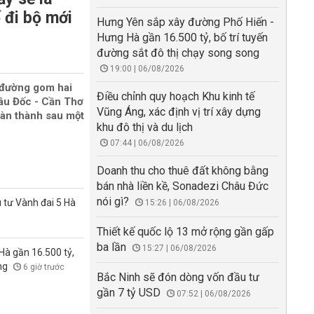
 đi bộ mới
Hưng Yên sắp xây đường Phố Hiến -
Hưng Hà gần 16.500 tỷ, bố trí tuyến
đường sắt đô thị chạy song song
19:00 | 06/08/2026
 đường gom hai
Điều chỉnh quy hoạch Khu kinh tế
âu Đốc - Cần Thơ
Vũng Áng, xác định vị trí xây dựng
oàn thành sau một
khu đô thị và du lịch
07:44 | 06/08/2026
Doanh thu cho thuê đất không bằng
bán nhà liền kề, Sonadezi Châu Đức
nói gì?
 tư Vành đai 5 Hà
15:26 | 06/08/2026
Thiết kế quốc lộ 13 mở rộng gần gấp
ba lần
15:27 | 06/08/2026
à gần 16.500 tỷ,
ong
6 giờ trước
Bắc Ninh sẽ đón dòng vốn đầu tư
gần 7 tỷ USD
07:52 | 06/08/2026