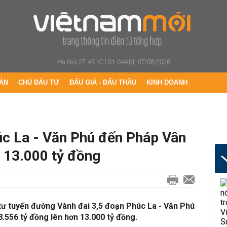
Hà Nội 27.45 °C
|
01:04AM, 07/08/2026
ÁN
CHỦ ĐẦU TƯ
ĐẤU GIÁ - ĐẤU THẦU
KINH DOANH
úc La - Văn Phú đến Pháp Vân
n 13.000 tỷ đồng
tư tuyến đường Vành đai 3,5 đoạn Phúc La - Văn Phú
8.556 tỷ đồng lên hơn 13.000 tỷ đồng.