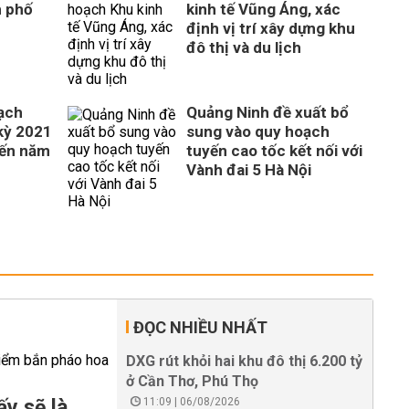
h phố
kinh tế Vũng Áng, xác
định vị trí xây dựng khu
đô thị và du lịch
ạch
Quảng Ninh đề xuất bổ
 kỳ 2021
sung vào quy hoạch
đến năm
tuyến cao tốc kết nối với
Vành đai 5 Hà Nội
ĐỌC NHIỀU NHẤT
DXG rút khỏi hai khu đô thị 6.200 tỷ
ở Cần Thơ, Phú Thọ
y sẽ là
11:09 | 06/08/2026