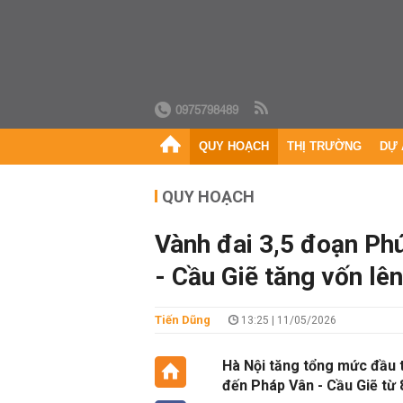
0975798489
QUY HOẠCH
THỊ TRƯỜNG
DỰ 
QUY HOẠCH
Vành đai 3,5 đoạn Ph
- Cầu Giẽ tăng vốn lê
Tiến Dũng
13:25 | 11/05/2026
Hà Nội tăng tổng mức đầu 
đến Pháp Vân - Cầu Giẽ từ 