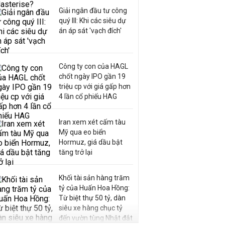
Giải ngân đầu tư công
quý III: Khi các siêu dự
án áp sát 'vạch đích'
Công ty con của HAGL
chốt ngày IPO gần 19
triệu cp với giá gấp hơn
4 lần cổ phiếu HAG
Iran xem xét cấm tàu
Mỹ qua eo biển
Hormuz, giá dầu bật
tăng trở lại
Khối tài sản hàng trăm
tỷ của Huấn Hoa Hồng:
Từ biệt thự 50 tỷ, dàn
siêu xe hàng chục tỷ
đến vườn tùng Nhật đắt