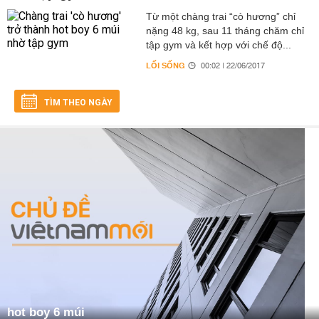
Từ một chàng trai “cò hương” chỉ
nặng 48 kg, sau 11 tháng chăm chỉ
tập gym và kết hợp với chế độ...
LỐI SỐNG
00:02 | 22/06/2017
TÌM THEO NGÀY
hot boy 6 múi