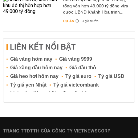
tổng vốn hơn 49.000 tỷ đồng vừa
được UBND Khánh Hòa trình...
DỰ ÁN
13 giờ trước
LIÊN KẾT NỔI BẬT
Giá vàng hôm nay
Giá vàng 9999
Giá xăng dầu hôm nay
Giá dầu thô
Giá heo hơi hôm nay
Tỷ giá euro
Tỷ giá USD
Tỷ giá yen Nhật
Tỷ giá vietcombank
Lịch cúp điện
Lãi suất ngân hàng
Lãi suất tiết kiệm
Lãi suất tiền gửi
Lãi suất ngân hàng Agribank
Lãi suất ngân hàng Sacombank
Lãi suất ngân hàng BIDV
TRANG TTĐTTH CỦA CÔNG TY VIETNEWSCORP
Lãi suất ngân hàng Vietinbank