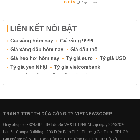
DỰ ÁN
7 giờ trước
LIÊN KẾT NỔI BẬT
Giá vàng hôm nay
Giá vàng 9999
Giá xăng dầu hôm nay
Giá dầu thô
Giá heo hơi hôm nay
Tỷ giá euro
Tỷ giá USD
Tỷ giá yen Nhật
Tỷ giá vietcombank
Lịch cúp điện
Lãi suất ngân hàng
Lãi suất tiết kiệm
Lãi suất tiền gửi
Lãi suất ngân hàng Agribank
Lãi suất ngân hàng Sacombank
Lãi suất ngân hàng BIDV
TRANG TTĐTTH CỦA CÔNG TY VIETNEWSCORP
Lãi suất ngân hàng Vietinbank
Giấy phép số 3324/GP-TTĐT do Sở VH&TT TPHCM cấp ngày 20/3/2026
Lãi suất ngân hàng Vietcombank
Lầu 5 - Compa Building - 293 Điện Biên Phủ - Phường Gia Định - TP.HCM
Chi nhánh:
Số 5 - Khu 38A Trần Phú - Phường Ba Đình - TP. Hà Nội