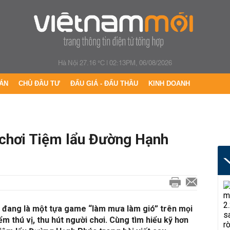
Hà Nội 27.16 °C
|
02:13PM, 06/08/2026
ÁN
CHỦ ĐẦU TƯ
ĐẤU GIÁ - ĐẤU THẦU
KINH DOANH
 chơi Tiệm lẩu Đường Hạnh
đang là một tựa game “làm mưa làm gió” trên mọi
ểm thú vị, thu hút người chơi. Cùng tìm hiểu kỹ hơn