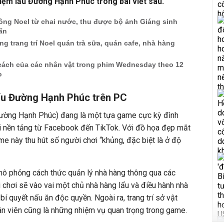
iệm lẩu Đường Hạnh Phúc trong bài viết sau.
hông Noel từ chai nước, thu được bộ ảnh Giáng sinh
ẩn
g trang trí Noel quán trà sữa, quán cafe, nhà hàng
cách của các nhân vật trong phim Wednesday theo 12
o
lẩu Đường Hạnh Phúc trên PC
ường Hạnh Phúc) đang là một tựa game cực kỳ đình
 nền tảng từ Facebook đến TikTok. Với đồ họa đẹp mắt
ame này thu hút số người chơi “khủng, đặc biệt là ở độ
ô phỏng cách thức quản lý nhà hàng thông qua các
chơi sẽ vào vai một chủ nhà hàng lẩu và điều hành nhà
bí quyết nấu ăn độc quyền. Ngoài ra, trang trí sở vật
hân viên cũng là những nhiệm vụ quan trọng trong game.