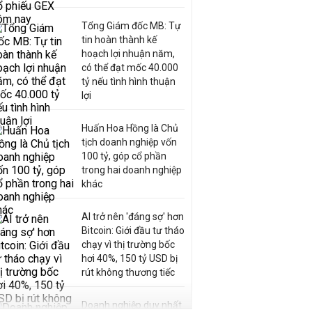
Tổng Giám đốc MB: Tự
tin hoàn thành kế
hoạch lợi nhuận năm,
có thể đạt mốc 40.000
tỷ nếu tình hình thuận
lợi
Huấn Hoa Hồng là Chủ
tịch doanh nghiệp vốn
100 tỷ, góp cổ phần
trong hai doanh nghiệp
khác
AI trở nên 'đáng sợ' hơn
Bitcoin: Giới đầu tư tháo
chạy vì thị trường bốc
hơi 40%, 150 tỷ USD bị
rút không thương tiếc
Doanh nghiệp duy nhất