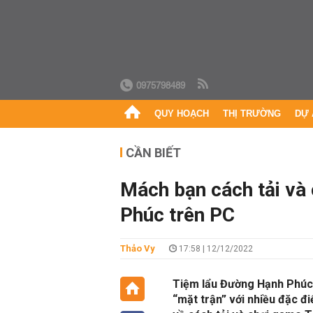
0975798489
QUY HOẠCH
THỊ TRƯỜNG
DỰ 
CẦN BIẾT
Mách bạn cách tải và
Phúc trên PC
Thảo Vy
17:58 | 12/12/2022
Tiệm lẩu Đường Hạnh Phúc 
“mặt trận” với nhiều đặc đi