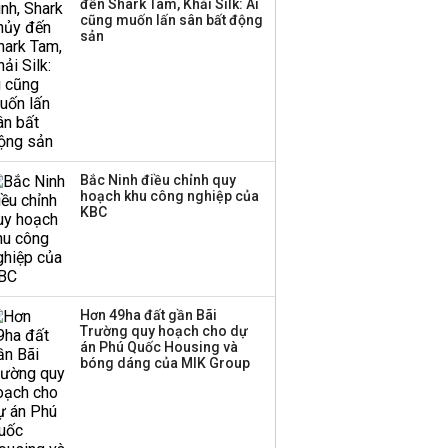
Thị trường thường
đến Shark Tam, Khải Silk: Ai
cũng muốn lấn sân bất động
‘phất lên’ trong tháng 8,
sản
nhóm ngành nào có
tiềm năng dẫn sóng?
Bắc Ninh điều chỉnh quy
hoạch khu công nghiệp của
KBC
Hơn 49ha đất gần Bãi
Trường quy hoạch cho dự
án Phú Quốc Housing và
bóng dáng của MIK Group