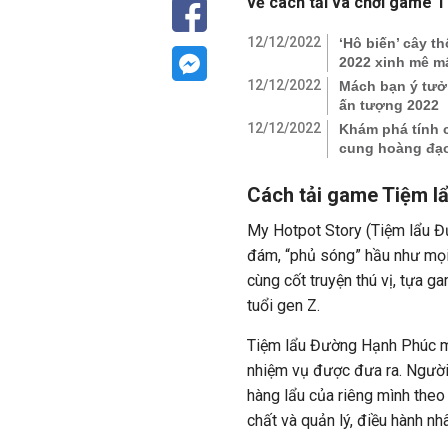
về cách tải và chơi game T
12/12/2022
‘Hô biến’ cây t
2022 xinh mê m
12/12/2022
Mách bạn ý tưởn
ấn tượng 2022
12/12/2022
Khám phá tính 
cung hoàng đạ
​​Cách tải game Tiệm 
My Hotpot Story (Tiệm lẩu Đ
đám, “phủ sóng” hầu như mọi
cùng cốt truyện thú vị, tựa g
tuổi gen Z.
Tiệm lẩu Đường Hạnh Phúc m
nhiệm vụ được đưa ra. Người 
hàng lẩu của riêng mình theo 
chất và quản lý, điều hành n