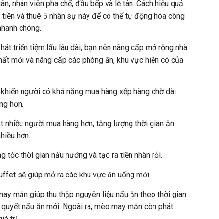
ân, nhân viên pha chế, đầu bếp và lễ tân. Cách hiệu quả
ư tiền và thuê 5 nhân sự này để có thể tự động hóa công
nhanh chóng.
át triển tiệm lẩu lâu dài, bạn nên nâng cấp mở rộng nhà
hất mới và nâng cấp các phòng ăn, khu vực hiện có của
i khiến người có khả năng mua hàng xếp hàng chờ dài
ng hơn.
ật nhiều người mua hàng hơn, tăng lượng thời gian ăn
nhiều hơn.
g tốc thời gian nấu nướng và tạo ra tiền nhàn rỗi.
uffet sẽ giúp mở ra các khu vực ăn uống mới.
y mắn giúp thu thập nguyên liệu nấu ăn theo thời gian
í quyết nấu ăn mới. Ngoài ra, mèo may mắn còn phát
á trị.