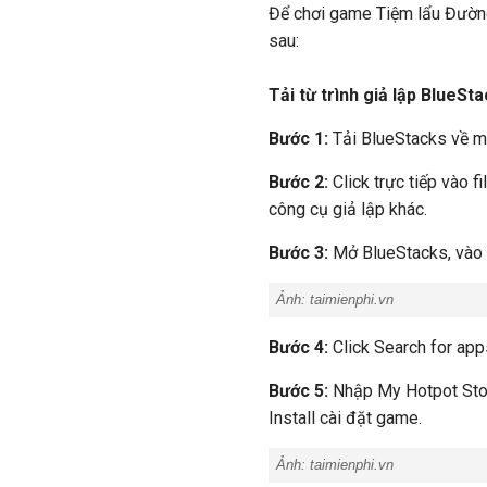
Để chơi game Tiệm lẩu Đường
sau:
Tải từ trình giả lập BlueSt
Bước 1:
Tải BlueStacks về má
Bước 2:
Click trực tiếp vào 
công cụ giả lập khác.
Bước 3:
Mở BlueStacks, vào 
Ảnh:
taimienphi.vn
Bước 4:
Click Search for app
Bước 5:
Nhập My Hotpot Stor
Install cài đặt game.
Ảnh:
taimienphi.vn