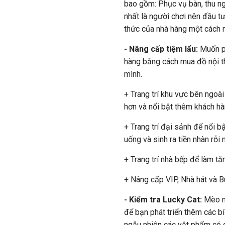
bao gồm: Phục vụ bàn, thu ng
nhất là người chơi nên đầu t
thức của nhà hàng một cách 
- Nâng cấp tiệm lẩu:
Muốn ph
hàng bằng cách mua đồ nội t
mình.
+ Trang trí khu vực bên ngoà
hơn và nổi bật thêm khách hà
+ Trang trí đại sảnh để nổi b
uống và sinh ra tiền nhàn rỗi 
+ Trang trí nhà bếp để làm tăn
+ Nâng cấp VIP, Nhà hát và B
- Kiểm tra Lucky Cat:
Mèo ma
để bạn phát triển thêm các b
ngẫu nhiên các vật phẩm có gi