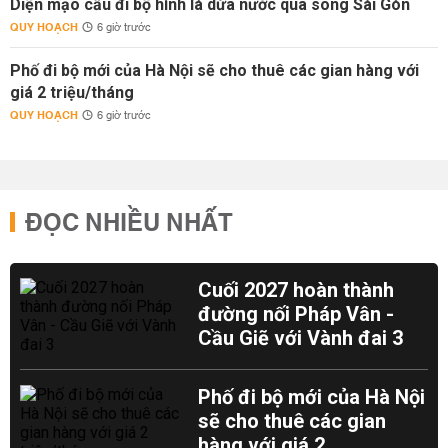
Diện mạo cầu đi bộ hình lá dừa nước qua sông Sài Gòn
QUY HOẠCH
6 giờ trước
Phố đi bộ mới của Hà Nội sẽ cho thuê các gian hàng với
giá 2 triệu/tháng
QUY HOẠCH
6 giờ trước
ĐỌC NHIỀU NHẤT
Cuối 2027 hoàn thành
đường nối Pháp Vân -
Cầu Giẽ với Vành đai 3
Phố đi bộ mới của Hà Nội
sẽ cho thuê các gian
hàng với giá 2