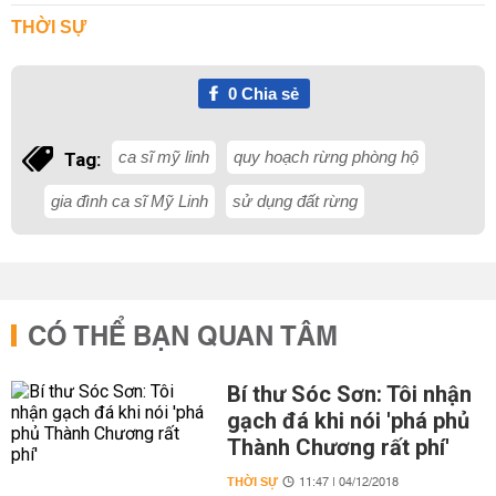
THỜI SỰ
0
Chia sẻ
ca sĩ mỹ linh
quy hoạch rừng phòng hộ
Tag:
gia đình ca sĩ Mỹ Linh
sử dụng đất rừng
CÓ THỂ BẠN QUAN TÂM
Bí thư Sóc Sơn: Tôi nhận
gạch đá khi nói 'phá phủ
Thành Chương rất phí'
THỜI SỰ
11:47 | 04/12/2018