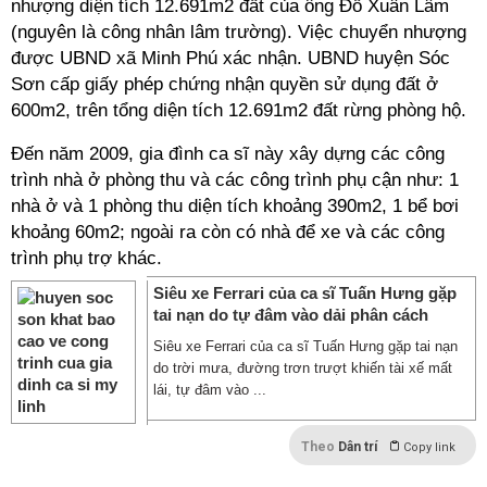
nhượng diện tích 12.691m2 đất của ông Đỗ Xuân Lâm
(nguyên là công nhân lâm trường). Việc chuyển nhượng
được UBND xã Minh Phú xác nhận. UBND huyện Sóc
Sơn cấp giấy phép chứng nhận quyền sử dụng đất ở
600m2, trên tổng diện tích 12.691m2 đất rừng phòng hộ.
Đến năm 2009, gia đình ca sĩ này xây dựng các công
trình nhà ở phòng thu và các công trình phụ cận như: 1
nhà ở và 1 phòng thu diện tích khoảng 390m2, 1 bể bơi
khoảng 60m2; ngoài ra còn có nhà để xe và các công
trình phụ trợ khác.
Siêu xe Ferrari của ca sĩ Tuấn Hưng gặp
tai nạn do tự đâm vào dải phân cách
Siêu xe Ferrari của ca sĩ Tuấn Hưng gặp tai nạn
do trời mưa, đường trơn trượt khiến tài xế mất
lái, tự đâm vào ...
Theo
Dân trí
Copy link