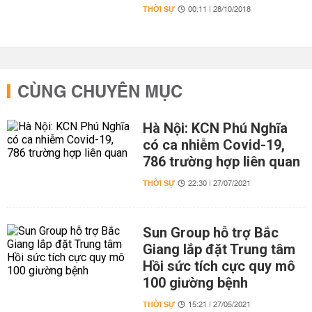
THỜI SỰ
00:11 | 28/10/2018
CÙNG CHUYÊN MỤC
Hà Nội: KCN Phú Nghĩa
có ca nhiễm Covid-19,
786 trường hợp liên quan
THỜI SỰ
22:30 | 27/07/2021
Sun Group hỗ trợ Bắc
Giang lắp đặt Trung tâm
Hồi sức tích cực quy mô
100 giường bệnh
THỜI SỰ
15:21 | 27/05/2021