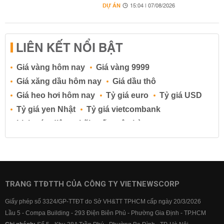
DỰ ÁN
15:04 | 07/08/2026
LIÊN KẾT NỔI BẬT
Giá vàng hôm nay
Giá vàng 9999
Giá xăng dầu hôm nay
Giá dầu thô
Giá heo hơi hôm nay
Tỷ giá euro
Tỷ giá USD
Tỷ giá yen Nhật
Tỷ giá vietcombank
Lịch cúp điện
Lãi suất ngân hàng
Lãi suất tiết kiệm
Lãi suất tiền gửi
Lãi suất ngân hàng Agribank
Lãi suất ngân hàng Sacombank
Lãi suất ngân hàng BIDV
TRANG TTĐTTH CỦA CÔNG TY VIETNEWSCORP
Lãi suất ngân hàng Vietinbank
Giấy phép số 3324/GP-TTĐT do Sở VH&TT TPHCM cấp ngày 20/3/2026
Lãi suất ngân hàng Vietcombank
Lầu 5 - Compa Building - 293 Điện Biên Phủ - Phường Gia Định - TP.HCM