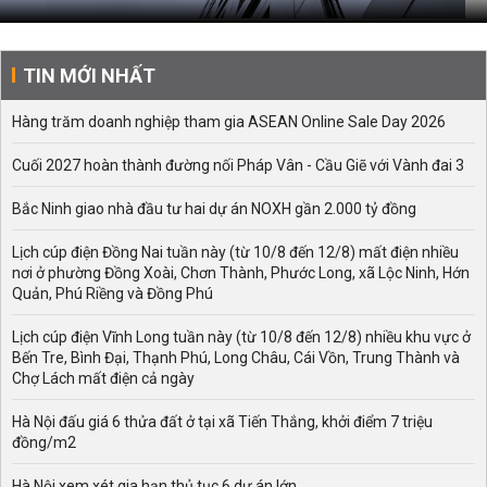
TIN MỚI NHẤT
Hàng trăm doanh nghiệp tham gia ASEAN Online Sale Day 2026
Cuối 2027 hoàn thành đường nối Pháp Vân - Cầu Giẽ với Vành đai 3
Bắc Ninh giao nhà đầu tư hai dự án NOXH gần 2.000 tỷ đồng
Lịch cúp điện Đồng Nai tuần này (từ 10/8 đến 12/8) mất điện nhiều
nơi ở phường Đồng Xoài, Chơn Thành, Phước Long, xã Lộc Ninh, Hớn
Quản, Phú Riềng và Đồng Phú
Lịch cúp điện Vĩnh Long tuần này (từ 10/8 đến 12/8) nhiều khu vực ở
Bến Tre, Bình Đại, Thạnh Phú, Long Châu, Cái Vồn, Trung Thành và
Chợ Lách mất điện cả ngày
Hà Nội đấu giá 6 thửa đất ở tại xã Tiến Thắng, khởi điểm 7 triệu
đồng/m2
Hà Nội xem xét gia hạn thủ tục 6 dự án lớn