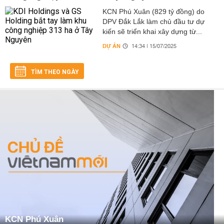
KCN Phú Xuân (829 tỷ đồng) do
DPV Đắk Lắk làm chủ đầu tư dự
kiến sẽ triển khai xây dựng từ...
DỰ ÁN
14:34 | 15/07/2025
TÌM THEO NGÀY
KCN Phú Xuân