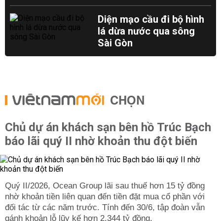
Diện mạo cầu đi bộ hình
lá dừa nước qua sông
Sài Gòn
CHỌN
Chủ dự án khách sạn bên hồ Trúc Bạch
báo lãi quý II nhờ khoản thu đột biến
Quý II/2026, Ocean Group lãi sau thuế hơn 15 tỷ đồng
nhờ khoản tiền liên quan đến tiền đặt mua cổ phần với
đối tác từ các năm trước. Tính đến 30/6, tập đoàn vẫn
gánh khoản lỗ lũy kế hơn 2.344 tỷ đồng.