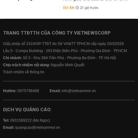
DỰ ÁN
21 giờ trước
TRANG TTĐTTH CỦA CÔNG TY VIETNEWSCORP
Giấy phép số 3324/GP-TTĐT do Sở VH&TT TPHCM cấp ngày 20/3/2026
Lầu 5 - Compa Building - 293 Điện Biên Phủ - Phường Gia Định - TP.HCM
Chi nhánh:
Số 5 - Khu 38A Trần Phú - Phường Ba Đình - TP. Hà Nội
Chịu trách nhiệm nội dung:
Nguyễn Minh Quyết
Trách nhiệm về thông tin
Hotline:
0975798489
Email:
info@vietnammoi.vn
DỊCH VỤ QUẢNG CÁO:
Tel:
0931589222 (Ms Ngọc)
Email:
quangcao@vietnammoi.vn