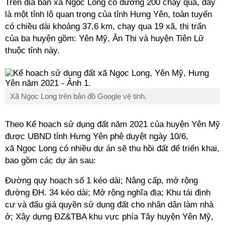
Trên địa bàn xã Ngọc Long có đường 200 chạy qua, đây
là một tỉnh lộ quan trọng của tỉnh Hưng Yên, toàn tuyến
có chiều dài khoảng 37,6 km, chạy qua 19 xã, thị trấn
của ba huyện gồm: Yên Mỹ, Ân Thi và huyện Tiên Lữ
thuộc tỉnh này.
Xã Ngọc Long trên bản đồ Google vệ tinh.
Theo Kế hoạch sử dụng đất năm 2021 của huyện Yên Mỹ
được UBND tỉnh Hưng Yên phê duyệt ngày 10/6,
xã
Ngọc Long
có nhiều dự án sẽ thu hồi đất để triển khai,
bao gồm các dự án sau:
Đường quy hoạch số 1 kéo dài; Nâng cấp, mở rộng
đường ĐH. 34 kéo dài; Mở rộng nghĩa địa; Khu tái định
cư và đấu giá
quyền sử dụng đất
cho nhân dân làm nhà
ở; Xây dựng ĐZ&TBA khu vực phía Tây huyện Yên Mỹ,