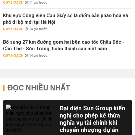
QUY HOẠCH
11 giờ trước
Khu vực Công viên Cầu Giấy sẽ là điểm bắn pháo hoa và
phố đi bộ mới tại Hà Nội
QUY HOẠCH
14 giờ trước
Bổ sung 27 km đường gom hai bên cao tốc Châu Đốc -
Cần Thơ - Sóc Trăng, hoàn thành sau một năm
QUY HOẠCH
14 giờ trước
ĐỌC NHIỀU NHẤT
Đại diện Sun Group kiến
nghị cho phép kế thừa
nghĩa vụ tài chính khi
chuyển nhượng dự án