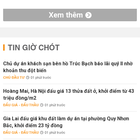
Xem thêm
TIN GIỜ CHÓT
Chủ dự án khách sạn bên hồ Trúc Bạch báo lãi quý II nhờ
khoản thu đột biến
CHỦ ĐẦU TƯ
01 phút trước
Hoàng Mai, Hà Nội đấu giá 13 thửa đất ở, khởi điểm từ 43
triệu đồng/m2
ĐẤU GIÁ - ĐẤU THẦU
01 phút trước
Gia Lai đấu giá khu đất làm dự án tại phường Quy Nhơn
Bắc, khởi điểm 23 tỷ đồng
ĐẤU GIÁ - ĐẤU THẦU
01 phút trước