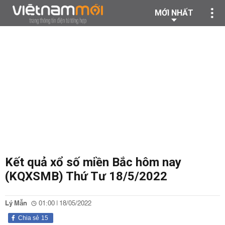
MỚI NHẤT
Kết quả xổ số miền Bắc hôm nay
(KQXSMB) Thứ Tư 18/5/2022
Lý Mẫn
01:00 | 18/05/2022
Chia sẻ
15