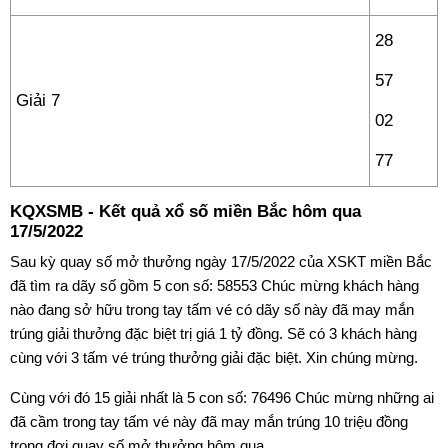
28
57
Giải 7
02
77
KQXSMB - Kết quả xổ số miền Bắc hôm qua
17/5/2022
Sau kỳ quay số mở thưởng ngày 17/5/2022 của XSKT miền Bắc 
đã tìm ra dãy số gồm 5 con số: 58553 Chúc mừng khách hàng 
nào đang sở hữu trong tay tấm vé có dãy số này đã may mắn 
trúng giải thưởng đặc biệt trị giá 1 tỷ đồng. Sẽ có 3 khách hàng 
cùng với 3 tấm vé trúng thưởng giải đặc biệt. Xin chúng mừng.
Cùng với đó 15 giải nhất là 5 con số: 76496 Chúc mừng những ai 
đã cầm trong tay tấm vé này đã may mắn trúng 10 triệu đồng 
trong đợi quay số mở thưởng hôm qua