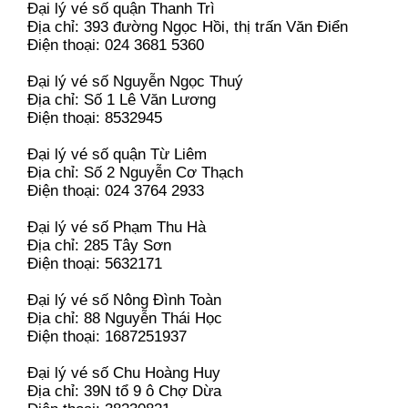
Đại lý vé số quận Thanh Trì
Địa chỉ: 393 đường Ngọc Hồi, thị trấn Văn Điển
Điện thoại: 024 3681 5360
Đại lý vé số Nguyễn Ngọc Thuý
Địa chỉ: Số 1 Lê Văn Lương
Điện thoại: 8532945
Đại lý vé số quận Từ Liêm
Địa chỉ: Số 2 Nguyễn Cơ Thạch
Điện thoại: 024 3764 2933
Đại lý vé số Phạm Thu Hà
Địa chỉ: 285 Tây Sơn
Điện thoại: 5632171
Đại lý vé số Nông Đình Toàn
Địa chỉ: 88 Nguyễn Thái Học
Điện thoại: 1687251937
Đại lý vé số Chu Hoàng Huy
Địa chỉ: 39N tổ 9 ô Chợ Dừa