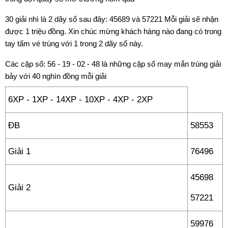
30 giải nhì là 2 dãy số sau đây: 45689 và 57221 Mỗi giải sẽ nhận 
được 1 triệu đồng. Xin chúc mừng khách hàng nào đang có trong 
tay tấm vé trùng với 1 trong 2 dãy số này.
Các cặp số: 56 - 19 - 02 - 48 là những cặp số may mắn trúng giải 
bảy với 40 nghìn đồng mỗi giải
6XP - 1XP - 14XP - 10XP - 4XP - 2XP
ĐB
58553
Giải 1
76496
45698
Giải 2
57221
59976