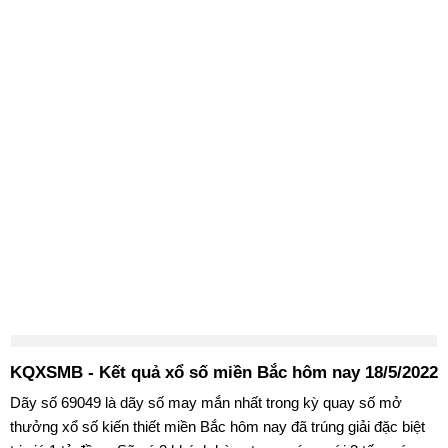
KQXSMB - Kết quả xổ số miền Bắc hôm nay 18/5/2022
Dãy số 69049 là dãy số may mắn nhất trong kỳ quay số mở 
thưởng xổ số kiến thiết miền Bắc hôm nay đã trúng giải đặc biệt 