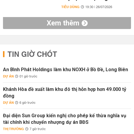
TIÊU DÙNG
19:30 | 26/07/2026
Xem thêm
TIN GIỜ CHÓT
An Bình Phát Holdings làm khu NOXH ở Bồ Đề, Long Biên
DỰ ÁN
01 giờ trước
Khánh Hòa đề xuất làm khu đô thị hỗn hợp hơn 49.000 tỷ
đồng
DỰ ÁN
6 giờ trước
Đại diện Sun Group kiến nghị cho phép kế thừa nghĩa vụ
tài chính khi chuyển nhượng dự án BĐS
THỊ TRƯỜNG
7 giờ trước