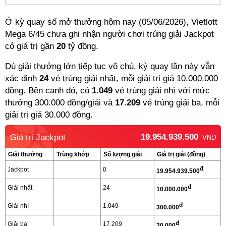
Ở kỳ quay số mở thưởng hôm nay (05/06/2026), Vietlott
Mega 6/45 chưa ghi nhận người chơi trúng giải Jackpot
có giá trị gần
20
tỷ đồng.
Dù giải thưởng lớn tiếp tục vô chủ, kỳ quay lần này vẫn
xác định
24
vé trúng giải nhất, mỗi giải trị giá 10.000.000
đồng. Bên cạnh đó, có
1.049
vé trúng giải nhì với mức
thưởng 300.000 đồng/giải và
17.209
vé trúng giải ba, mỗi
giải trị giá 30.000 đồng.
19.954.939.500
Giá trị Jackpot
VNĐ
Giải thưởng
Trùng khớp
Số lượng giải
Giá trị giải (đồng)
đ
Jackpot
0
19.954.939.500
đ
Giải nhất
24
10.000.000
đ
Giải nhì
1.049
300.000
đ
Giải ba
17.209
30.000