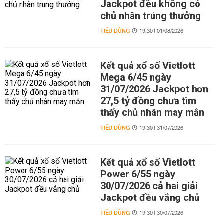
Jackpot đều không có
chủ nhân trúng thưởng
TIÊU DÙNG
19:30 | 01/08/2026
Kết quả xổ số Vietlott
Mega 6/45 ngày
31/07/2026 Jackpot hơn
27,5 tỷ đồng chưa tìm
thấy chủ nhân may mắn
TIÊU DÙNG
19:30 | 31/07/2026
Kết quả xổ số Vietlott
Power 6/55 ngày
30/07/2026 cả hai giải
Jackpot đều vắng chủ
TIÊU DÙNG
19:30 | 30/07/2026