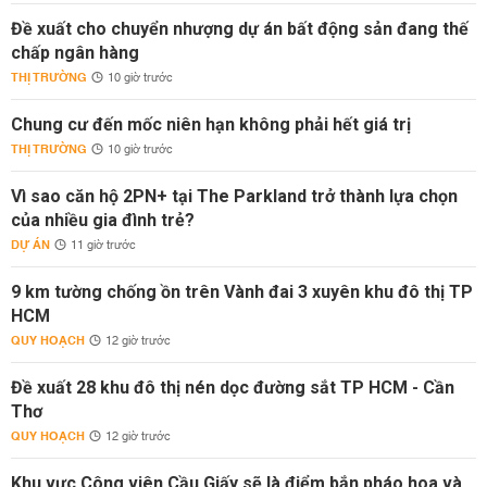
Đề xuất cho chuyển nhượng dự án bất động sản đang thế
chấp ngân hàng
THỊ TRƯỜNG
10 giờ trước
Chung cư đến mốc niên hạn không phải hết giá trị
THỊ TRƯỜNG
10 giờ trước
Vì sao căn hộ 2PN+ tại The Parkland trở thành lựa chọn
của nhiều gia đình trẻ?
DỰ ÁN
11 giờ trước
9 km tường chống ồn trên Vành đai 3 xuyên khu đô thị TP
HCM
QUY HOẠCH
12 giờ trước
Đề xuất 28 khu đô thị nén dọc đường sắt TP HCM - Cần
Thơ
QUY HOẠCH
12 giờ trước
Khu vực Công viên Cầu Giấy sẽ là điểm bắn pháo hoa và