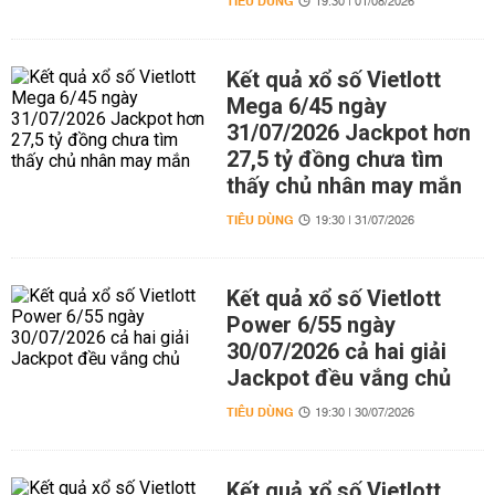
TIÊU DÙNG
19:30 | 01/08/2026
Kết quả xổ số Vietlott
Mega 6/45 ngày
31/07/2026 Jackpot hơn
27,5 tỷ đồng chưa tìm
thấy chủ nhân may mắn
TIÊU DÙNG
19:30 | 31/07/2026
Kết quả xổ số Vietlott
Power 6/55 ngày
30/07/2026 cả hai giải
Jackpot đều vắng chủ
TIÊU DÙNG
19:30 | 30/07/2026
Kết quả xổ số Vietlott