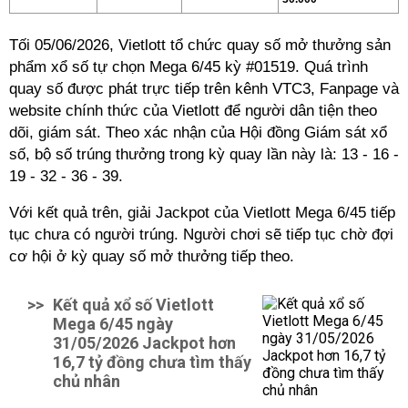
Tối 05/06/2026, Vietlott tổ chức quay số mở thưởng sản
phẩm xổ số tự chọn Mega 6/45 kỳ #01519. Quá trình
quay số được phát trực tiếp trên kênh VTC3, Fanpage và
website chính thức của Vietlott để người dân tiện theo
dõi, giám sát. Theo xác nhận của Hội đồng Giám sát xổ
số, bộ số trúng thưởng trong kỳ quay lần này là: 13 - 16 -
19 - 32 - 36 - 39.
Với kết quả trên, giải Jackpot của Vietlott Mega 6/45 tiếp
tục chưa có người trúng. Người chơi sẽ tiếp tục chờ đợi
cơ hội ở kỳ quay số mở thưởng tiếp theo.
>>
Kết quả xổ số Vietlott
Mega 6/45 ngày
31/05/2026 Jackpot hơn
16,7 tỷ đồng chưa tìm thấy
chủ nhân