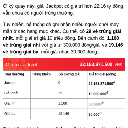
Ở kỳ quay này, giải Jackpot có giá trị hơn 22,16 tỷ đồng
vẫn chưa có người trúng thưởng.
Tuy nhiên, hệ thống đã ghi nhận nhiều người chơi may
mắn ở các hạng mục khác. Cụ thể, có
29 vé trúng giải
nhất
, mỗi giải trị giá 10 triệu đồng. Bên cạnh đó,
1.168
vé trúng giải nhì
với giá trị 300.000 đồng/giải và
19.146
vé trúng giải ba
, mỗi giải nhận 30.000 đồng.
22.163.871.500
Giá trị Jackpot
VNĐ
Giải thưởng
Trùng khớp
Số lượng giải
Giá trị giải (đồng)
đ
Jackpot
0
22.163.871.500
đ
Giải nhất
29
10.000.000
đ
Giải nhì
1.168
300.000
đ
Giải ba
19.146
30.000