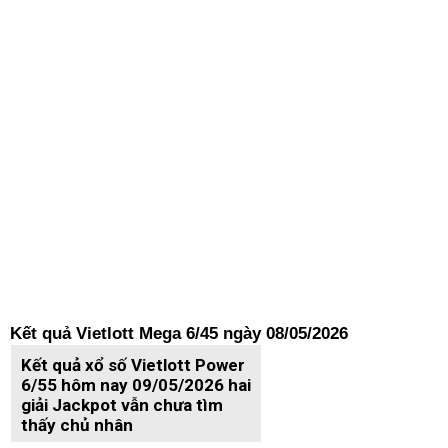
Kết quả Vietlott Mega 6/45 ngày 08/05/2026
Kết quả xổ số Vietlott Power
6/55 hôm nay 09/05/2026 hai
giải Jackpot vẫn chưa tìm
thấy chủ nhân