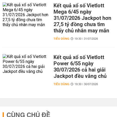
Kết quả xổ số Vietlott
Mega 6/45 ngày
31/07/2026 Jackpot hơn
27,5 tỷ đồng chưa tìm
thấy chủ nhân may mắn
TIÊU DÙNG
19:30 | 31/07/2026
Kết quả xổ số Vietlott
Power 6/55 ngày
30/07/2026 cả hai giải
Jackpot đều vắng chủ
TIÊU DÙNG
19:30 | 30/07/2026
CÙNG CHỦ ĐỀ