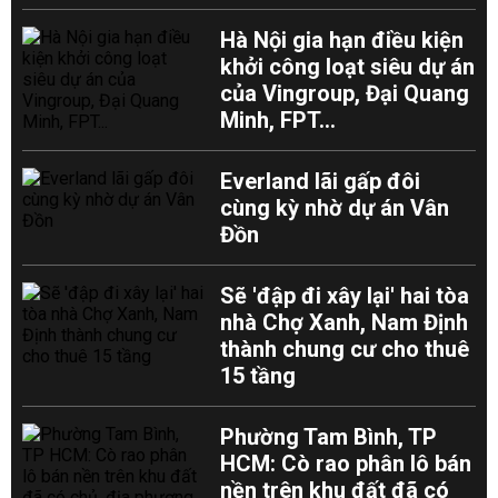
Hà Nội gia hạn điều kiện
khởi công loạt siêu dự án
của Vingroup, Đại Quang
Minh, FPT...
Everland lãi gấp đôi
cùng kỳ nhờ dự án Vân
Đồn
Sẽ 'đập đi xây lại' hai tòa
nhà Chợ Xanh, Nam Định
thành chung cư cho thuê
15 tầng
Phường Tam Bình, TP
HCM: Cò rao phân lô bán
nền trên khu đất đã có