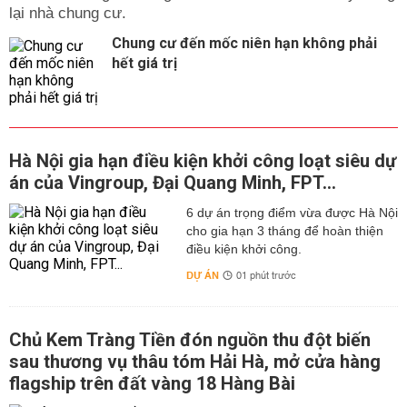
lại nhà chung cư.
Chung cư đến mốc niên hạn không phải
hết giá trị
Hà Nội gia hạn điều kiện khởi công loạt siêu dự
án của Vingroup, Đại Quang Minh, FPT...
6 dự án trọng điểm vừa được Hà Nội
cho gia hạn 3 tháng để hoàn thiện
điều kiện khởi công.
DỰ ÁN
01 phút trước
Chủ Kem Tràng Tiền đón nguồn thu đột biến
sau thương vụ thâu tóm Hải Hà, mở cửa hàng
flagship trên đất vàng 18 Hàng Bài