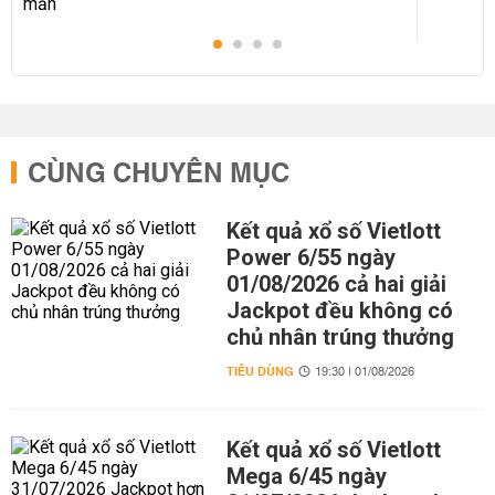
CÙNG CHUYÊN MỤC
Kết quả xổ số Vietlott
Power 6/55 ngày
01/08/2026 cả hai giải
Jackpot đều không có
chủ nhân trúng thưởng
TIÊU DÙNG
19:30 | 01/08/2026
Kết quả xổ số Vietlott
Mega 6/45 ngày