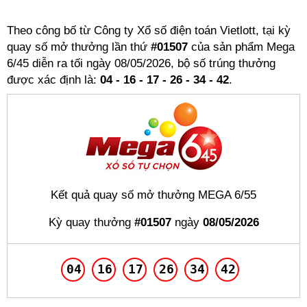
Theo công bố từ Công ty Xổ số điện toán Vietlott, tại kỳ
quay số mở thưởng lần thứ
#01507
của sản phẩm Mega
6/45 diễn ra tối ngày 08/05/2026, bộ số trúng thưởng
được xác định là:
04 - 16 - 17 - 26 - 34 - 42
.
Kết quả quay số mở thưởng MEGA 6/55
Kỳ quay thưởng
#01507
ngày
08/05/2026
04
16
17
26
34
42