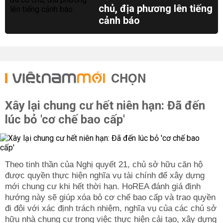
chủ, địa phương lên tiếng
cảnh báo
CHỌN
Xây lại chung cư hết niên hạn: Đã đến
lúc bỏ 'cơ chế bao cấp'
Theo tinh thần của Nghị quyết 21, chủ sở hữu căn hộ
được quyền thực hiện nghĩa vụ tài chính để xây dựng
mới chung cư khi hết thời hạn. HoREA đánh giá định
hướng này sẽ giúp xóa bỏ cơ chế bao cấp và trao quyền
đi đôi với xác định trách nhiệm, nghĩa vụ của các chủ sở
hữu nhà chung cư trong việc thực hiện cải tạo, xây dựng