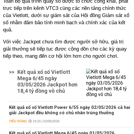
Toàn bộ quá trình quay số được tổ chức công khai, phát
trực tiếp trên kênh VTC3 cùng các nền tảng chính thức
của Vietlott, dưới sự giám sát của Hội đồng Giám sát xổ
số nhằm đảm bảo tính minh bạch và chính xác của kết
quả.
Với việc Jackpot chưa tìm được người sở hữu, giá trị
giải thưởng sẽ tiếp tục được cộng dồn cho các kỳ quay
tiếp theo, mang đến cơ hội lớn hơn cho người chơi.
>>
Kết quả xổ số Vietlott
Mega 6/45 ngày
03/05/2026 Jackpot hơn
18,4 tỷ đồng vô chủ
Kết quả xổ số Vietlott Power 6/55 ngày 02/05/2026 cả hai
giải Jackpot đều không có chủ nhân trúng thưởng
TIÊU DÙNG
19:20 | 02/05/2026
Kết quả xổ số Vietlott Mega 6/45 ngày 01/05/2026