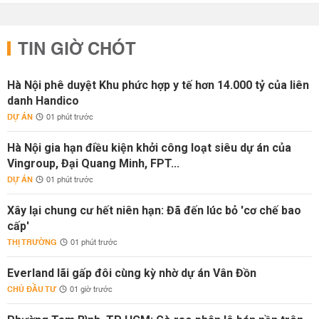
TIN GIỜ CHÓT
Hà Nội phê duyệt Khu phức hợp y tế hơn 14.000 tỷ của liên
danh Handico
DỰ ÁN
01 phút trước
Hà Nội gia hạn điều kiện khởi công loạt siêu dự án của
Vingroup, Đại Quang Minh, FPT...
DỰ ÁN
01 phút trước
Xây lại chung cư hết niên hạn: Đã đến lúc bỏ 'cơ chế bao
cấp'
THỊ TRƯỜNG
01 phút trước
Everland lãi gấp đôi cùng kỳ nhờ dự án Vân Đồn
CHỦ ĐẦU TƯ
01 giờ trước