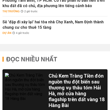
Phường Tam Bình, TP HCM: Cò rao phân lô bán nền trên
khu đất đã có chủ, địa phương lên tiếng cảnh báo
THỊ TRƯỜNG
2 giờ trước
Sẽ 'đập đi xây lại' hai tòa nhà Chợ Xanh, Nam Định thành
chung cư cho thuê 15 tầng
DỰ ÁN
4 giờ trước
ĐỌC NHIỀU NHẤT
Chủ Kem Tràng Tiền đón
nguồn thu đột biến sau
thương vụ thâu tóm Hải
Hà, mở cửa hàng
flagship trên đất vàng 18
Hàng Bài