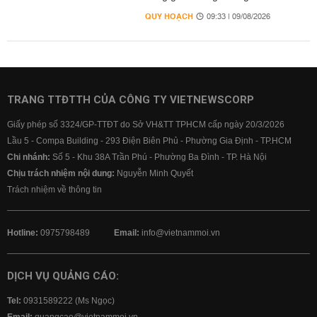
QUY HOẠCH
09:33 | 09/08/2026
TRANG TTĐTTH CỦA CÔNG TY VIETNEWSCORP
Giấy phép số 3324/GP-TTĐT do Sở VH&TT TPHCM cấp ngày 20/3/2026
Lầu 5 - Compa Building - 293 Điện Biên Phủ - Phường Gia Định - TP.HCM
Chi nhánh:
Số 5 - Khu 38A Trần Phú - Phường Ba Đình - TP. Hà Nội
Chịu trách nhiệm nội dung:
Nguyễn Minh Quyết
Trách nhiệm về thông tin
Hotline:
0975798489
Email:
info@vietnammoi.vn
DỊCH VỤ QUẢNG CÁO:
Tel:
0931589222 (Ms Ngọc)