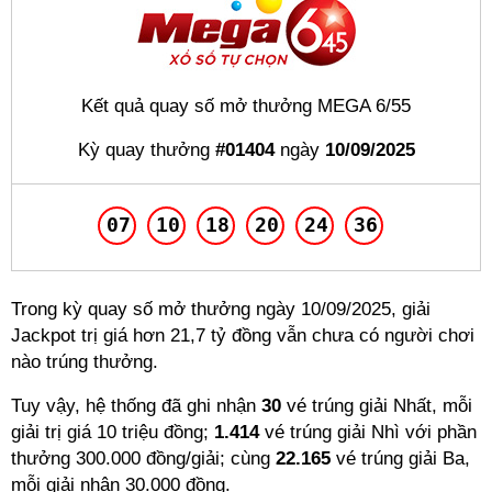
Kết quả quay số mở thưởng MEGA 6/55
Kỳ quay thưởng
#01404
ngày
10/09/2025
07
10
18
20
24
36
Trong kỳ quay số mở thưởng ngày 10/09/2025, giải
Jackpot trị giá hơn 21,7 tỷ đồng vẫn chưa có người chơi
nào trúng thưởng.
Tuy vậy, hệ thống đã ghi nhận
30
vé trúng giải Nhất, mỗi
giải trị giá 10 triệu đồng;
1.414
vé trúng giải Nhì với phần
thưởng 300.000 đồng/giải; cùng
22.165
vé trúng giải Ba,
mỗi giải nhận 30.000 đồng.