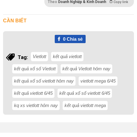
Theo
Doanh Nghiệp & Kinh Doanh
Copy link
CẦN BIẾT
0
Chia sẻ
Vietlott
kết quả vietlott
Tag:
kết quả xổ số Vietlott
kết quả Vietlott hôm nay
kết quả xổ số vietlott hôm nay
vietlott mega 6/45
kết quả vietlott 6/45
kết quả xổ số vietlott 6/45
kq xs vietlott hôm nay
kết quả vietlott mega