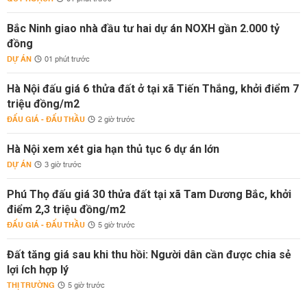
Bắc Ninh giao nhà đầu tư hai dự án NOXH gần 2.000 tỷ
đồng
DỰ ÁN
01 phút trước
Hà Nội đấu giá 6 thửa đất ở tại xã Tiến Thắng, khởi điểm 7
triệu đồng/m2
ĐẤU GIÁ - ĐẤU THẦU
2 giờ trước
Hà Nội xem xét gia hạn thủ tục 6 dự án lớn
DỰ ÁN
3 giờ trước
Phú Thọ đấu giá 30 thửa đất tại xã Tam Dương Bắc, khởi
điểm 2,3 triệu đồng/m2
ĐẤU GIÁ - ĐẤU THẦU
5 giờ trước
Đất tăng giá sau khi thu hồi: Người dân cần được chia sẻ
lợi ích hợp lý
THỊ TRƯỜNG
5 giờ trước