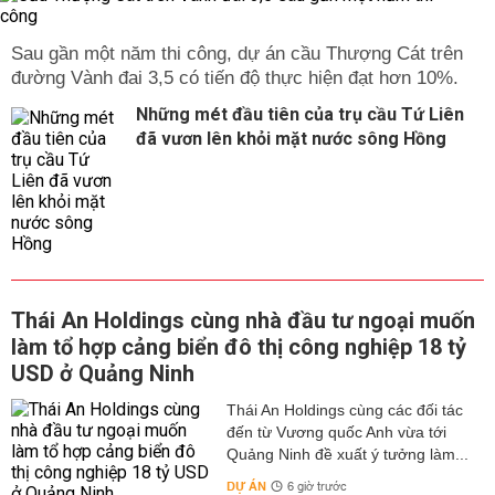
Sau gần một năm thi công, dự án cầu Thượng Cát trên
đường Vành đai 3,5 có tiến độ thực hiện đạt hơn 10%.
Những mét đầu tiên của trụ cầu Tứ Liên
đã vươn lên khỏi mặt nước sông Hồng
Thái An Holdings cùng nhà đầu tư ngoại muốn
làm tổ hợp cảng biển đô thị công nghiệp 18 tỷ
USD ở Quảng Ninh
Thái An Holdings cùng các đối tác
đến từ Vương quốc Anh vừa tới
Quảng Ninh đề xuất ý tưởng làm...
DỰ ÁN
6 giờ trước