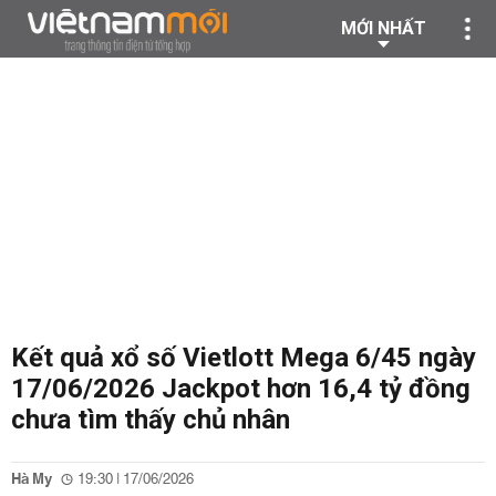
MỚI NHẤT
Kết quả xổ số Vietlott Mega 6/45 ngày
17/06/2026 Jackpot hơn 16,4 tỷ đồng
chưa tìm thấy chủ nhân
Hà My
19:30 | 17/06/2026