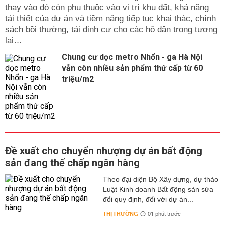
thay vào đó còn phụ thuộc vào vị trí khu đất, khả năng
tái thiết của dự án và tiềm năng tiếp tục khai thác, chính
sách bồi thường, tái định cư cho các hộ dân trong tương
lai…
Chung cư dọc metro Nhổn - ga Hà Nội
vẫn còn nhiều sản phẩm thứ cấp từ 60
triệu/m2
Đề xuất cho chuyển nhượng dự án bất động
sản đang thế chấp ngân hàng
Theo đại diện Bộ Xây dựng, dự thảo
Luật Kinh doanh Bất động sản sửa
đổi quy định, đối với dự án...
THỊ TRƯỜNG
01 phút trước