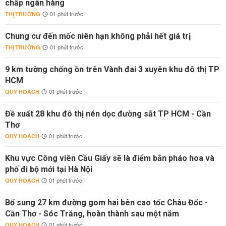
chấp ngân hàng
THỊ TRƯỜNG
01 phút trước
Chung cư đến mốc niên hạn không phải hết giá trị
THỊ TRƯỜNG
01 phút trước
9 km tường chống ồn trên Vành đai 3 xuyên khu đô thị TP
HCM
QUY HOẠCH
01 phút trước
Đề xuất 28 khu đô thị nén dọc đường sắt TP HCM - Cần
Thơ
QUY HOẠCH
01 phút trước
Khu vực Công viên Cầu Giấy sẽ là điểm bắn pháo hoa và
phố đi bộ mới tại Hà Nội
QUY HOẠCH
01 phút trước
Bổ sung 27 km đường gom hai bên cao tốc Châu Đốc -
Cần Thơ - Sóc Trăng, hoàn thành sau một năm
QUY HOẠCH
01 phút trước