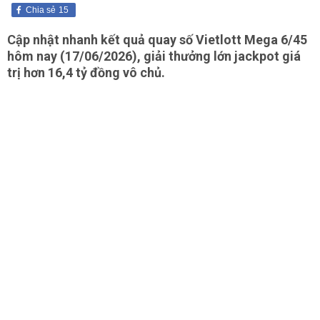
Chia sẻ
15
Cập nhật nhanh kết quả quay số Vietlott Mega 6/45
hôm nay (17/06/2026), giải thưởng lớn jackpot giá
trị hơn 16,4 tỷ đồng vô chủ.