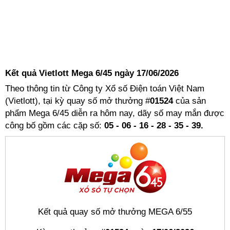
Kết quả Vietlott Mega 6/45 ngày 17/06/2026
Theo thông tin từ Công ty Xổ số Điện toán Việt Nam
(Vietlott), tại kỳ quay số mở thưởng #
01524
của sản
phẩm Mega 6/45 diễn ra hôm nay, dãy số may mắn được
công bố gồm các cặp số:
05 - 06 - 16 - 28 - 35 - 39.
Kết quả quay số mở thưởng MEGA 6/55