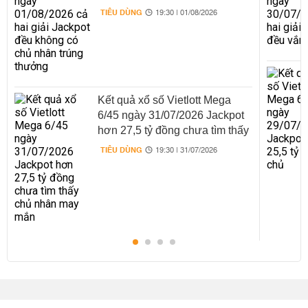
nhân trúng thưởng
TIÊU DÙNG
19:30 | 01/08/2026
Kết quả xổ số Vietlott Mega
6/45 ngày 31/07/2026 Jackpot
hơn 27,5 tỷ đồng chưa tìm thấy
chủ nhân may mắn
TIÊU DÙNG
19:30 | 31/07/2026