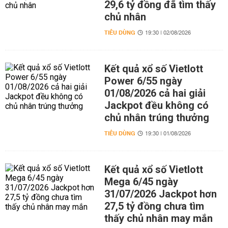
29,6 tỷ đồng đã tìm thấy
chủ nhân
TIÊU DÙNG
19:30 | 02/08/2026
Kết quả xổ số Vietlott
Power 6/55 ngày
01/08/2026 cả hai giải
Jackpot đều không có
chủ nhân trúng thưởng
TIÊU DÙNG
19:30 | 01/08/2026
Kết quả xổ số Vietlott
Mega 6/45 ngày
31/07/2026 Jackpot hơn
27,5 tỷ đồng chưa tìm
thấy chủ nhân may mắn