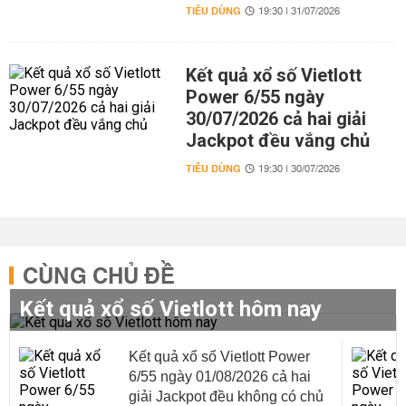
TIÊU DÙNG
19:30 | 31/07/2026
Kết quả xổ số Vietlott
Power 6/55 ngày
30/07/2026 cả hai giải
Jackpot đều vắng chủ
TIÊU DÙNG
19:30 | 30/07/2026
CÙNG CHỦ ĐỀ
Kết quả xổ số Vietlott hôm nay
Kết quả xổ số Vietlott Power
6/55 ngày 01/08/2026 cả hai
giải Jackpot đều không có chủ