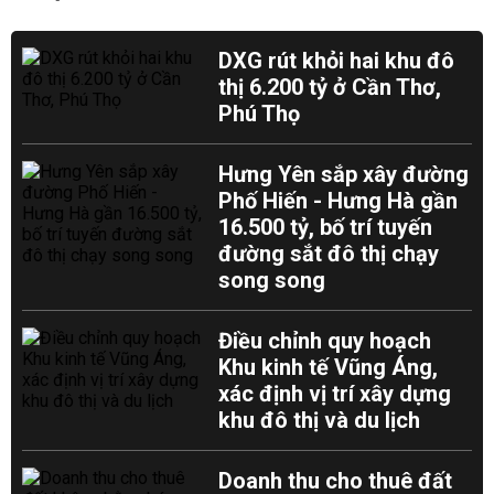
DXG rút khỏi hai khu đô
thị 6.200 tỷ ở Cần Thơ,
Phú Thọ
Hưng Yên sắp xây đường
Phố Hiến - Hưng Hà gần
16.500 tỷ, bố trí tuyến
đường sắt đô thị chạy
song song
Điều chỉnh quy hoạch
Khu kinh tế Vũng Áng,
xác định vị trí xây dựng
khu đô thị và du lịch
Doanh thu cho thuê đất