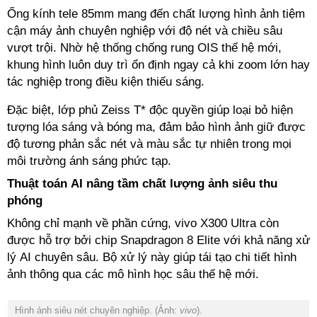
Ống kính tele 85mm mang đến chất lượng hình ảnh tiệm
cận máy ảnh chuyên nghiệp với độ nét và chiều sâu
vượt trội. Nhờ hệ thống chống rung OIS thế hệ mới,
khung hình luôn duy trì ổn định ngay cả khi zoom lớn hay
tác nghiệp trong điều kiện thiếu sáng.
Đặc biệt, lớp phủ Zeiss T* độc quyền giúp loại bỏ hiện
tượng lóa sáng và bóng ma, đảm bảo hình ảnh giữ được
độ tương phản sắc nét và màu sắc tự nhiên trong mọi
môi trường ánh sáng phức tạp.
Thuật toán AI nâng tầm chất lượng ảnh siêu thu
phóng
Không chỉ mạnh về phần cứng, vivo X300 Ultra còn
được hỗ trợ bởi
chip Snapdragon 8 Elite
với khả năng xử
lý AI chuyên sâu. Bộ xử lý này giúp tái tạo chi tiết hình
ảnh thông qua các mô hình học sâu thế hệ mới.
Hình ảnh siêu nét chuyên nghiệp. (Ảnh:
vivo
).