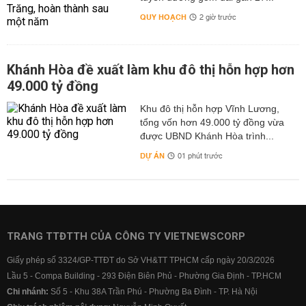
QUY HOẠCH
2 giờ trước
Khánh Hòa đề xuất làm khu đô thị hỗn hợp hơn
49.000 tỷ đồng
Khu đô thị hỗn hợp Vĩnh Lương,
tổng vốn hơn 49.000 tỷ đồng vừa
được UBND Khánh Hòa trình...
DỰ ÁN
01 phút trước
TRANG TTĐTTH CỦA CÔNG TY VIETNEWSCORP
Giấy phép số 3324/GP-TTĐT do Sở VH&TT TPHCM cấp ngày 20/3/2026
Lầu 5 - Compa Building - 293 Điện Biên Phủ - Phường Gia Định - TP.HCM
Chi nhánh:
Số 5 - Khu 38A Trần Phú - Phường Ba Đình - TP. Hà Nội