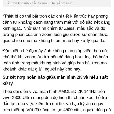
Bắt trọn khoảnh khắc từ mọi vị trí. (Ảnh:
vivo
).
“Thiết bị có thể bắt trọn các chi tiết kiến trúc hay phong
cảnh từ khoảng cách hàng trăm mét với độ sắc nét đáng
kinh ngạc. Nhờ sự tinh chỉnh từ Zeiss, màu sắc và độ
tương phản của ảnh zoom luôn giữ được sự chân thực,
giàu chiều sâu mà không bị ám màu hay xử lý quá đà.
Đặc biệt, chế độ máy ảnh không gian giúp việc theo dõi
chủ thể khi zoom lớn trở nên dễ dàng hơn, loại bỏ hoàn
toàn tình trạng mất khung hình và giúp bạn bắt trọn mọi
khoảnh khắc đắt giá”, người này cho hay.
Sự kết hợp hoàn hảo giữa màn hình 2K và hiệu suất
xử lý
Theo đại diện vivo, màn hình AMOLED 2K 144Hz trên
vivo X300 Ultra mang đến độ hiển thị chuẩn xác, hỗ trợ
đắc lực cho việc kiểm tra chi tiết và hậu kỳ ảnh ngay
trên thiết bị. Với độ sáng kỷ lục 4500 nits, người dùng có