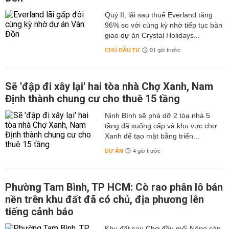
Quý II, lãi sau thuế Everland tăng
96% so với cùng kỳ nhờ tiếp tục bàn
giao dự án Crystal Holidays...
CHỦ ĐẦU TƯ
01 giờ trước
Sẽ 'đập đi xây lại' hai tòa nhà Chợ Xanh, Nam
Định thành chung cư cho thuê 15 tầng
Ninh Bình sẽ phá dỡ 2 tòa nhà 5
tầng đã xuống cấp và khu vực chợ
Xanh để tạo mặt bằng triển...
DỰ ÁN
4 giờ trước
Phường Tam Bình, TP HCM: Cò rao phân lô bán
nền trên khu đất đã có chủ, địa phương lên
tiếng cảnh báo
Khu đất sau Chợ đầu mối Nông sản