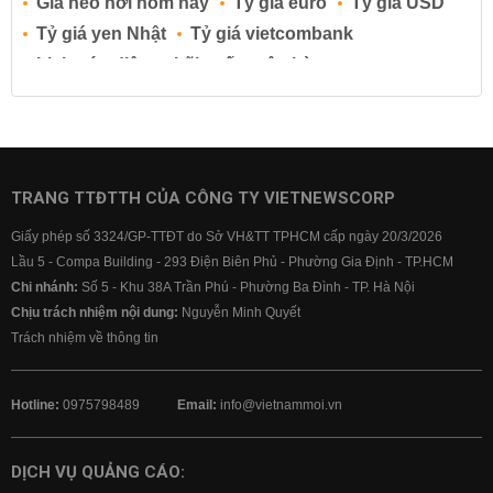
Giá heo hơi hôm nay
Tỷ giá euro
Tỷ giá USD
Tỷ giá yen Nhật
Tỷ giá vietcombank
Lịch cúp điện
Lãi suất ngân hàng
Lãi suất tiết kiệm
Lãi suất tiền gửi
Lãi suất ngân hàng Agribank
Lãi suất ngân hàng Sacombank
Lãi suất ngân hàng BIDV
TRANG TTĐTTH CỦA CÔNG TY VIETNEWSCORP
Lãi suất ngân hàng Vietinbank
Giấy phép số 3324/GP-TTĐT do Sở VH&TT TPHCM cấp ngày 20/3/2026
Lãi suất ngân hàng Vietcombank
Lầu 5 - Compa Building - 293 Điện Biên Phủ - Phường Gia Định - TP.HCM
Chi nhánh:
Số 5 - Khu 38A Trần Phú - Phường Ba Đình - TP. Hà Nội
Chịu trách nhiệm nội dung:
Nguyễn Minh Quyết
Trách nhiệm về thông tin
Hotline:
0975798489
Email:
info@vietnammoi.vn
DỊCH VỤ QUẢNG CÁO: