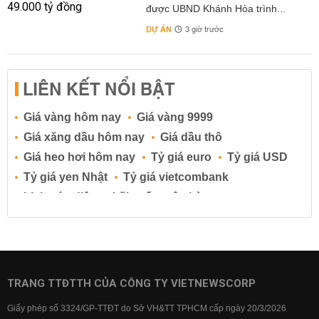
được UBND Khánh Hòa trình...
DỰ ÁN
3 giờ trước
LIÊN KẾT NỔI BẬT
Giá vàng hôm nay
Giá vàng 9999
Giá xăng dầu hôm nay
Giá dầu thô
Giá heo hơi hôm nay
Tỷ giá euro
Tỷ giá USD
Tỷ giá yen Nhật
Tỷ giá vietcombank
Lịch cúp điện
Lãi suất ngân hàng
Lãi suất tiết kiệm
Lãi suất tiền gửi
Lãi suất ngân hàng Agribank
Lãi suất ngân hàng Sacombank
Lãi suất ngân hàng BIDV
TRANG TTĐTTH CỦA CÔNG TY VIETNEWSCORP
Lãi suất ngân hàng Vietinbank
Giấy phép số 3324/GP-TTĐT do Sở VH&TT TPHCM cấp ngày 20/3/2026
Lãi suất ngân hàng Vietcombank