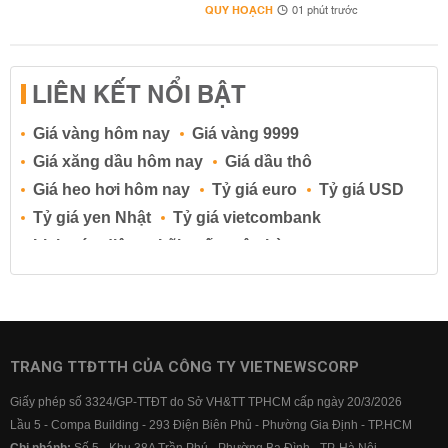
QUY HOẠCH
01 phút trước
LIÊN KẾT NỔI BẬT
Giá vàng hôm nay
Giá vàng 9999
Giá xăng dầu hôm nay
Giá dầu thô
Giá heo hơi hôm nay
Tỷ giá euro
Tỷ giá USD
Tỷ giá yen Nhật
Tỷ giá vietcombank
Lịch cúp điện
Lãi suất ngân hàng
Lãi suất tiết kiệm
Lãi suất tiền gửi
Lãi suất ngân hàng Agribank
Lãi suất ngân hàng Sacombank
Lãi suất ngân hàng BIDV
TRANG TTĐTTH CỦA CÔNG TY VIETNEWSCORP
Lãi suất ngân hàng Vietinbank
Giấy phép số 3324/GP-TTĐT do Sở VH&TT TPHCM cấp ngày 20/3/2026
Lãi suất ngân hàng Vietcombank
Lầu 5 - Compa Building - 293 Điện Biên Phủ - Phường Gia Định - TP.HCM