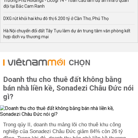
Trường Phú Holdings - Licogi 14 - Toàn Cầu làm dự án nhà ở quân
đội tại Bắc Cam Ranh
DXG rút khỏi hai khu đô thị 6.200 tỷ ở Cần Thơ, Phú Thọ
Hà Nội chuyển đổi đất Tây Tựu làm dự án trung tâm văn phòng kết
hợp dịch vụ thương mại
CHỌN
Doanh thu cho thuê đất không bằng
bán nhà liền kề, Sonadezi Châu Đức nói
gì?
Trong qúy II, doanh thu mảng lõi cho thuê khu công
nghiệp của Sonadezi Châu Đức giảm 84% còn 26 tỷ