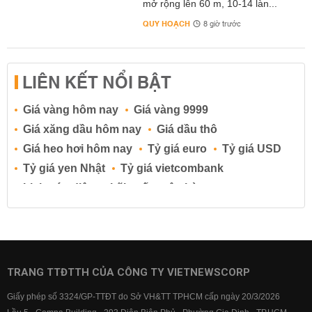
mở rộng lên 60 m, 10-14 làn...
QUY HOẠCH
8 giờ trước
LIÊN KẾT NỔI BẬT
Giá vàng hôm nay
Giá vàng 9999
Giá xăng dầu hôm nay
Giá dầu thô
Giá heo hơi hôm nay
Tỷ giá euro
Tỷ giá USD
Tỷ giá yen Nhật
Tỷ giá vietcombank
Lịch cúp điện
Lãi suất ngân hàng
Lãi suất tiết kiệm
Lãi suất tiền gửi
Lãi suất ngân hàng Agribank
Lãi suất ngân hàng Sacombank
Lãi suất ngân hàng BIDV
TRANG TTĐTTH CỦA CÔNG TY VIETNEWSCORP
Lãi suất ngân hàng Vietinbank
Giấy phép số 3324/GP-TTĐT do Sở VH&TT TPHCM cấp ngày 20/3/2026
Lãi suất ngân hàng Vietcombank