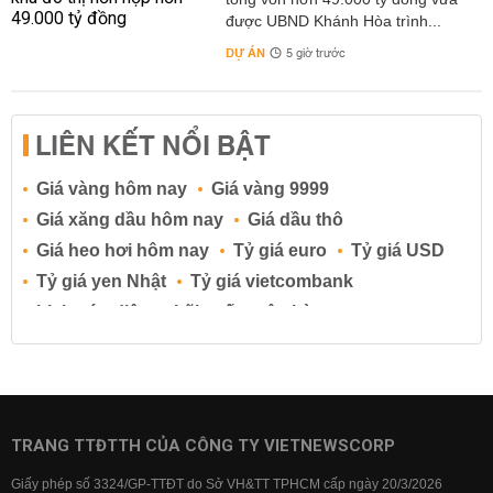
được UBND Khánh Hòa trình...
DỰ ÁN
5 giờ trước
LIÊN KẾT NỔI BẬT
Giá vàng hôm nay
Giá vàng 9999
Giá xăng dầu hôm nay
Giá dầu thô
Giá heo hơi hôm nay
Tỷ giá euro
Tỷ giá USD
Tỷ giá yen Nhật
Tỷ giá vietcombank
Lịch cúp điện
Lãi suất ngân hàng
Lãi suất tiết kiệm
Lãi suất tiền gửi
Lãi suất ngân hàng Agribank
Lãi suất ngân hàng Sacombank
Lãi suất ngân hàng BIDV
TRANG TTĐTTH CỦA CÔNG TY VIETNEWSCORP
Lãi suất ngân hàng Vietinbank
Giấy phép số 3324/GP-TTĐT do Sở VH&TT TPHCM cấp ngày 20/3/2026