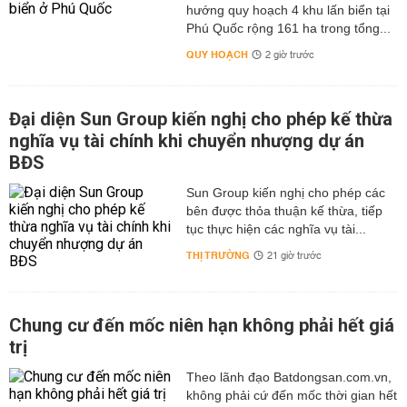
hướng quy hoạch 4 khu lấn biển tại
Phú Quốc rộng 161 ha trong tổng...
QUY HOẠCH
2 giờ trước
Đại diện Sun Group kiến nghị cho phép kế thừa
nghĩa vụ tài chính khi chuyển nhượng dự án
BĐS
Sun Group kiến nghị cho phép các
bên được thỏa thuận kế thừa, tiếp
tục thực hiện các nghĩa vụ tài...
THỊ TRƯỜNG
21 giờ trước
Chung cư đến mốc niên hạn không phải hết giá
trị
Theo lãnh đạo Batdongsan.com.vn,
không phải cứ đến mốc thời gian hết