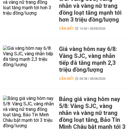
nhẫn và vàng nữ trang
đồng loạt tăng mạnh tới
hơn 3 triệu đồng/lượng
CẦN BIẾT
14:00 | 06/08/2026
Giá vàng hôm nay 6/8:
Vàng SJC, vàng nhẫn
tiếp đà tăng mạnh 2,3
triệu đồng/lượng
CẦN BIẾT
09:38 | 06/08/2026
Bảng giá vàng hôm nay
5/8: Vàng SJC, vàng
nhẫn và vàng nữ trang
đồng loạt tăng, Bảo Tín
Minh Châu bật mạnh tới 3