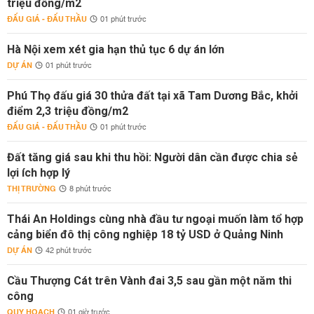
triệu đồng/m2
ĐẤU GIÁ - ĐẤU THẦU
01 phút trước
Hà Nội xem xét gia hạn thủ tục 6 dự án lớn
DỰ ÁN
01 phút trước
Phú Thọ đấu giá 30 thửa đất tại xã Tam Dương Bắc, khởi
điểm 2,3 triệu đồng/m2
ĐẤU GIÁ - ĐẤU THẦU
01 phút trước
Đất tăng giá sau khi thu hồi: Người dân cần được chia sẻ
lợi ích hợp lý
THỊ TRƯỜNG
8 phút trước
Thái An Holdings cùng nhà đầu tư ngoại muốn làm tổ hợp
cảng biển đô thị công nghiệp 18 tỷ USD ở Quảng Ninh
DỰ ÁN
42 phút trước
Cầu Thượng Cát trên Vành đai 3,5 sau gần một năm thi
công
QUY HOẠCH
01 giờ trước