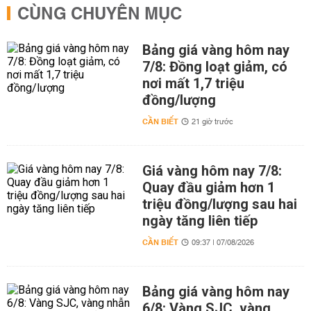
CÙNG CHUYÊN MỤC
Bảng giá vàng hôm nay
7/8: Đồng loạt giảm, có
nơi mất 1,7 triệu
đồng/lượng
CẦN BIẾT
21 giờ trước
Giá vàng hôm nay 7/8:
Quay đầu giảm hơn 1
triệu đồng/lượng sau hai
ngày tăng liên tiếp
CẦN BIẾT
09:37 | 07/08/2026
Bảng giá vàng hôm nay
6/8: Vàng SJC, vàng