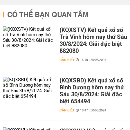
CÓ THỂ BẠN QUAN TÂM
(KQXSTV) Kết quả xổ số
Trà Vinh hôm nay thứ Sáu
30/8/2024: Giải đặc biệt
882080
CẦN BIẾT
16:49 | 30/08/2024
(KQXSBD) Kết quả xổ số
Bình Dương hôm nay thứ
Sáu 30/8/2024: Giải đặc
biệt 654494
CẦN BIẾT
16:47 | 30/08/2024