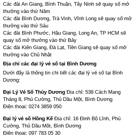
Các đài An Giang, Bình Thuận, Tây Ninh sẽ quay số mở
thưởng vào thứ Năm
Các đài Bình Dương, Trà Vinh, Vĩnh Long sẽ quay số mở
thưởng vào thứ Sáu
Các đài Bình Phước, Hậu Giang, Long An, TP HCM sẽ
quay số mở thưởng vào thứ Bảy
Các đài Kiên Giang, Đà Lạt, Tiền Giang sẽ quay số mở
thưởng vào Chủ Nhật
Địa chỉ các đại lý vé số tại Bình Dương
Dưới đây là thông tin chi tiết các đại lý vé số tại Bình
Dương:
Đại Lý Vé Số Thùy Dương
Địa chỉ: 538 Cách Mạng
Tháng 8, Phú Cường, Thủ Dầu Một, Bình Dương
Điện thoại: 0274 3859 050
Đại lý vé số Hồng Kế
Địa chỉ: 16 Đinh Bộ Lĩnh, Phú
Cường, Thủ Dầu Một, Bình Dương
Điện thoại: 097 783 05 30