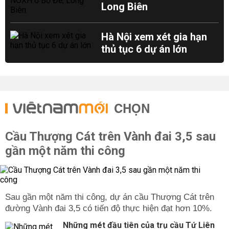
Long Biên
Hà Nội xem xét gia hạn
thủ tục 6 dự án lớn
CHỌN
Cầu Thượng Cát trên Vành đai 3,5 sau
gần một năm thi công
Sau gần một năm thi công, dự án cầu Thượng Cát trên
đường Vành đai 3,5 có tiến độ thực hiện đạt hơn 10%.
Những mét đầu tiên của trụ cầu Tứ Liên