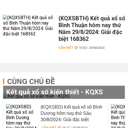
(KQXSBTH) Kết quả xổ số
Bình Thuận hôm nay thứ
Năm 29/8/2024: Giải đặc
biệt 168362
CẦN BIẾT
16:50 | 29/08/2024
CÙNG CHỦ ĐỀ
Kết quả xổ số kiến thiết - KQXS
(KQXSBD) Kết quả xổ số Bình
Dương hôm nay thứ Sáu
30/8/2024: Giải đặc biệt
654494
CẦN BIẾT