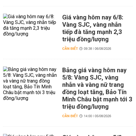
Giá vàng hôm nay 6/8:
Vàng SJC, vàng nhẫn
tiếp đà tăng mạnh 2,3
triệu đồng/lượng
CẦN BIẾT
09:38 | 06/08/2026
Bảng giá vàng hôm nay
5/8: Vàng SJC, vàng
nhẫn và vàng nữ trang
đồng loạt tăng, Bảo Tín
Minh Châu bật mạnh tới 3
triệu đồng/lượng
CẦN BIẾT
14:00 | 05/08/2026