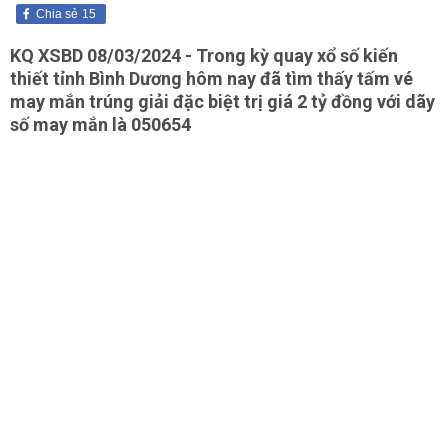
Chia sẻ
15
KQ XSBD 08/03/2024 - Trong kỳ quay xổ số kiến
thiết tỉnh Bình Dương hôm nay đã tìm thấy tấm vé
may mắn trúng giải đặc biệt trị giá 2 tỷ đồng với dãy
số may mắn là 050654