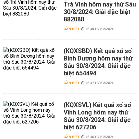
Trà Vinh hôm nay thứ Sáu
30/8/2024: Giải đặc biệt
882080
CẦN BIẾT
16:49 | 30/08/2024
(KQXSBD) Kết quả xổ số
Bình Dương hôm nay thứ
Sáu 30/8/2024: Giải đặc
biệt 654494
CẦN BIẾT
16:47 | 30/08/2024
(KQXSVL) Kết quả xổ số
Vĩnh Long hôm nay thứ
Sáu 30/8/2024: Giải đặc
biệt 627206
CẦN BIẾT
16:46 | 30/08/2024