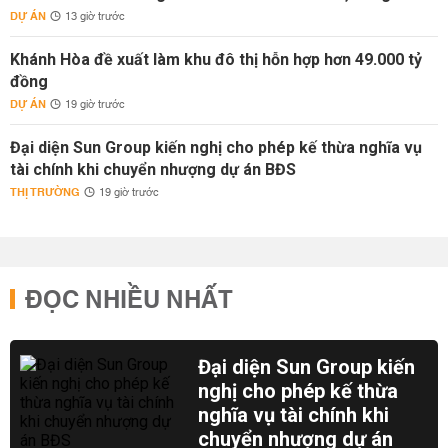
DỰ ÁN
13 giờ trước
Khánh Hòa đề xuất làm khu đô thị hỗn hợp hơn 49.000 tỷ
đồng
DỰ ÁN
19 giờ trước
Đại diện Sun Group kiến nghị cho phép kế thừa nghĩa vụ
tài chính khi chuyển nhượng dự án BĐS
THỊ TRƯỜNG
19 giờ trước
ĐỌC NHIỀU NHẤT
Đại diện Sun Group kiến
nghị cho phép kế thừa
nghĩa vụ tài chính khi
chuyển nhượng dự án