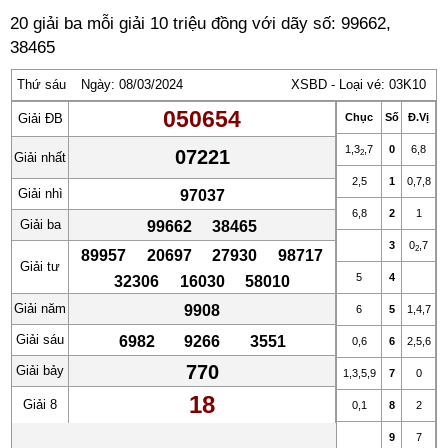
20 giải ba mỗi giải 10 triệu đồng với dãy số: 99662,
38465
Thứ sáu
Ngày: 08/03/2024
XSBD - Loại vé: 03K10
050654
Giải ĐB
Chục
Số
Đ.Vị
1
,
3
,
7
0
6
,
8
07221
2
Giải nhất
2
,
5
1
0
,
7
,
8
Giải nhì
97037
6
,
8
2
1
Giải ba
99662
38465
3
0
,
7
2
89957
20697
27930
98717
Giải tư
5
4
32306
16030
58010
Giải năm
9908
6
5
1
,
4
,
7
Giải sáu
6982
9266
3551
0
,
6
6
2
,
5
,
6
770
Giải bảy
1
,
3
,
5
,
9
7
0
18
Giải 8
0
,
1
8
2
9
7