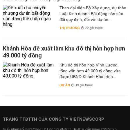
Theo đại diện Bộ Xây dựng, dự thảo
Luật Kinh doanh Bất động sản sửa
đổi quy định, đối với dự án...
THỊ TRƯỜNG
22 giờ trước
Khánh Hòa đề xuất làm khu đô thị hỗn hợp hơn
49.000 tỷ đồng
Khu đô thị hỗn hợp Vĩnh Lương,
tổng vốn hơn 49.000 tỷ đồng vừa
được UBND Khánh Hòa trình...
DỰ ÁN
19 giờ trước
TRANG TTĐTTH CỦA CÔNG TY VIETNEWSCORP
Giấy phép số 3324/GP-TTĐT do Sở VH&TT TPHCM cấp ngày 20/3/2026