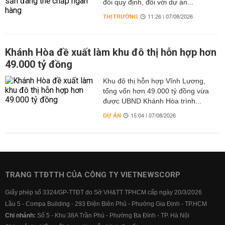
đổi quy định, đối với dự án...
THỊ TRƯỜNG
11:26 | 07/08/2026
Khánh Hòa đề xuất làm khu đô thị hỗn hợp hơn
49.000 tỷ đồng
Khu đô thị hỗn hợp Vĩnh Lương,
tổng vốn hơn 49.000 tỷ đồng vừa
được UBND Khánh Hòa trình...
DỰ ÁN
15:04 | 07/08/2026
TRANG TTĐTTH CỦA CÔNG TY VIETNEWSCORP
Giấy phép số 3324/GP-TTĐT do Sở VH&TT TPHCM cấp ngày 20/3/2026
Lầu 5 - Compa Building - 293 Điện Biên Phủ - Phường Gia Định - TP.HCM
Chi nhánh:
Số 5 - Khu 38A Trần Phú - Phường Ba Đình - TP. Hà Nội