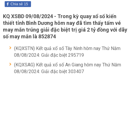
Chia sẻ
15
KQ XSBD 09/08/2024 - Trong kỳ quay xổ số kiến
thiết tỉnh Bình Dương hôm nay đã tìm thấy tấm vé
may mắn trúng giải đặc biệt trị giá 2 tỷ đồng với dãy
số may mắn là 852874
(KQXSTN) Kết quả xổ số Tây Ninh hôm nay Thứ Năm
08/08/2024: Giải đặc biệt 295719
(KQXSAG) Kết quả xổ số An Giang hôm nay Thứ Năm
08/08/2024: Giải đặc biệt 303407