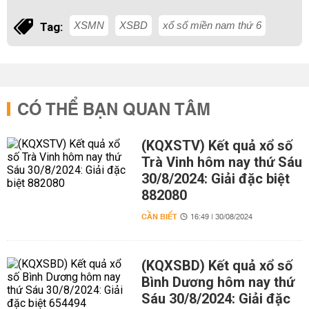
XSMN
XSBD
xổ số miền nam thứ 6
Tag:
CÓ THỂ BẠN QUAN TÂM
(KQXSTV) Kết quả xổ số
Trà Vinh hôm nay thứ Sáu
30/8/2024: Giải đặc biệt
882080
CẦN BIẾT
16:49 | 30/08/2024
(KQXSBD) Kết quả xổ số
Bình Dương hôm nay thứ
Sáu 30/8/2024: Giải đặc