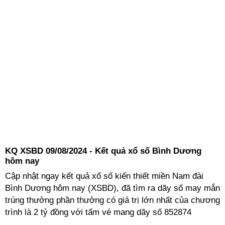
KQ XSBD 09/08/2024 - Kết quả xổ số Bình Dương
hôm nay
Cập nhật ngay kết quả xổ số kiến thiết miền Nam đài
Bình Dương hôm nay (XSBD), đã tìm ra dãy số may mắn
trúng thưởng phần thưởng có giá trị lớn nhất của chương
trình là 2 tỷ đồng với tấm vé mang dãy số 852874