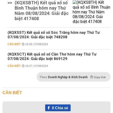
>>
(KQXSBTH) Kết quả xổ số
Bình Thuận hôm nay Thứ
Năm 08/08/2024: Giải đặc
biệt 417408
(KQXSST) Kết quả xổ số Sóc Trăng hôm nay Thứ Tư
07/08/2024: Giải đặc biệt 748208
CẦN BIẾT
16:49 | 07/08/2024
(KQXSCT) Kết quả xổ số Cần Thơ hôm nay Thứ Tư
07/08/2024: Giải đặc biệt 869129
CẦN BIẾT
16:47 | 07/08/2024
Theo
Doanh Nghiệp & Kinh Doanh
Copy link
CẦN BIẾT
0
Chia sẻ