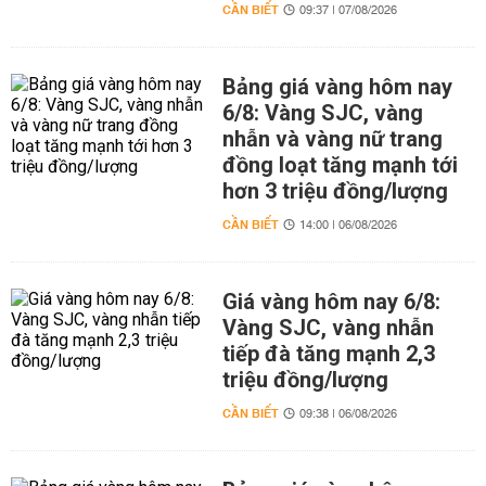
CẦN BIẾT
09:37 | 07/08/2026
Bảng giá vàng hôm nay
6/8: Vàng SJC, vàng
nhẫn và vàng nữ trang
đồng loạt tăng mạnh tới
hơn 3 triệu đồng/lượng
CẦN BIẾT
14:00 | 06/08/2026
Giá vàng hôm nay 6/8:
Vàng SJC, vàng nhẫn
tiếp đà tăng mạnh 2,3
triệu đồng/lượng
CẦN BIẾT
09:38 | 06/08/2026