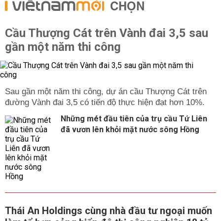
CHỌN
Cầu Thượng Cát trên Vành đai 3,5 sau
gần một năm thi công
Sau gần một năm thi công, dự án cầu Thượng Cát trên
đường Vành đai 3,5 có tiến độ thực hiện đạt hơn 10%.
Những mét đầu tiên của trụ cầu Tứ Liên
đã vươn lên khỏi mặt nước sông Hồng
Thái An Holdings cùng nhà đầu tư ngoại muốn