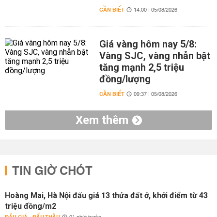
CẦN BIẾT
14:00 | 05/08/2026
Giá vàng hôm nay 5/8:
Vàng SJC, vàng nhẫn bật
tăng mạnh 2,5 triệu
đồng/lượng
CẦN BIẾT
09:37 | 05/08/2026
Xem thêm
TIN GIỜ CHÓT
Hoàng Mai, Hà Nội đấu giá 13 thửa đất ở, khởi điểm từ 43
triệu đồng/m2