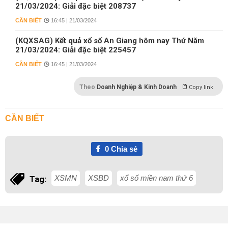
21/03/2024: Giải đặc biệt 208737
CẦN BIẾT
16:45 | 21/03/2024
(KQXSAG) Kết quả xổ số An Giang hôm nay Thứ Năm
21/03/2024: Giải đặc biệt 225457
CẦN BIẾT
16:45 | 21/03/2024
Theo
Doanh Nghiệp & Kinh Doanh
Copy link
CẦN BIẾT
0
Chia sẻ
XSMN
XSBD
xổ số miền nam thứ 6
Tag: