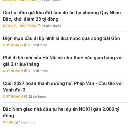
ĐẤU GIÁ - ĐẤU THẦU
01 phút trước
Gia Lai đấu giá khu đất làm dự án tại phường Quy Nhơn
Bắc, khởi điểm 23 tỷ đồng
ĐẤU GIÁ - ĐẤU THẦU
01 phút trước
Diện mạo cầu đi bộ hình lá dừa nước qua sông Sài Gòn
QUY HOẠCH
01 phút trước
Phố đi bộ mới của Hà Nội sẽ cho thuê các gian hàng với
giá 2 triệu/tháng
QUY HOẠCH
01 phút trước
Cuối 2027 hoàn thành đường nối Pháp Vân - Cầu Giẽ với
Vành đai 3
QUY HOẠCH
12 giờ trước
Bắc Ninh giao nhà đầu tư hai dự án NOXH gần 2.000 tỷ
đồng
DỰ ÁN
12 giờ trước