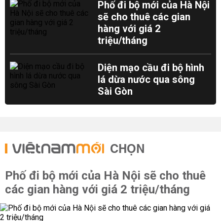
Phố đi bộ mới của Hà Nội
sẽ cho thuê các gian
hàng với giá 2
triệu/tháng
Diện mạo cầu đi bộ hình
lá dừa nước qua sông
Sài Gòn
CHỌN
Phố đi bộ mới của Hà Nội sẽ cho thuê
các gian hàng với giá 2 triệu/tháng