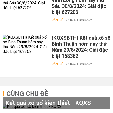
Vĩnh Long hôm nay thứ
Sáu 30/8/2024: Giải đặc
biệt 627206
CẦN BIẾT
16:46 | 30/08/2024
(KQXSBTH) Kết quả xổ số
Bình Thuận hôm nay thứ
Năm 29/8/2024: Giải đặc
biệt 168362
CẦN BIẾT
16:50 | 29/08/2024
CÙNG CHỦ ĐỀ
Kết quả xổ số kiến thiết - KQXS