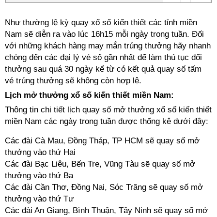
Như thường lệ kỳ quay xổ số kiến thiết các tỉnh miền
Nam sẽ diễn ra vào lúc 16h15 mỗi ngày trong tuần. Đối
với những khách hàng may mắn trúng thưởng hãy nhanh
chóng đến các đại lý vé số gần nhất để làm thủ tục đổi
thưởng sau quá 30 ngày kể từ có kết quả quay số tấm
vé trúng thưởng sẽ không còn hợp lệ.
Lịch mở thưởng xổ số kiến thiết miền Nam:
Thông tin chi tiết lịch quay số mở thưởng xổ số kiến thiết
miền Nam các ngày trong tuần được thống kê dưới đây:
Các đài Cà Mau, Đồng Tháp, TP HCM sẽ quay số mở
thưởng vào thứ Hai
Các đài Bạc Liêu, Bến Tre, Vũng Tàu sẽ quay số mở
thưởng vào thứ Ba
Các đài Cần Thơ, Đồng Nai, Sóc Trăng sẽ quay số mở
thưởng vào thứ Tư
Các đài An Giang, Bình Thuận, Tây Ninh sẽ quay số mở