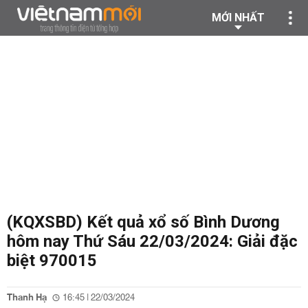
MỚI NHẤT
(KQXSBD) Kết quả xổ số Bình Dương
hôm nay Thứ Sáu 22/03/2024: Giải đặc
biệt 970015
Thanh Hạ
16:45 | 22/03/2024