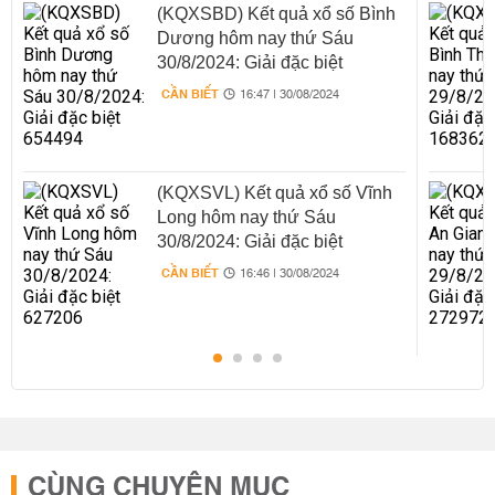
(KQXSBD) Kết quả xổ số Bình
Dương hôm nay thứ Sáu
30/8/2024: Giải đặc biệt
654494
CẦN BIẾT
16:47 | 30/08/2024
(KQXSVL) Kết quả xổ số Vĩnh
Long hôm nay thứ Sáu
30/8/2024: Giải đặc biệt
627206
CẦN BIẾT
16:46 | 30/08/2024
CÙNG CHUYÊN MỤC