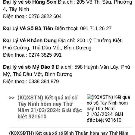
Đại lý vé số Hùng Sơn
Địa chỉ: 205 Võ Thị Sáu, Phường
4, Tây Ninh
Điện thoại: 0276 3822 604
Đại Lý Vé Số Bà Tiên
Điện thoại: 091 711 26 27
Đại Lý Vé Khánh Dung
Địa chỉ: 200 Lý Thường Kiệt,
Phú Cường, Thủ Dầu Một, Bình Dương
Điện thoại: 0274 3825 991
Đại lý vé số Mỹ Đào 9
Địa chỉ: 598 Huỳnh Văn Lũy, Phú
Mỹ, Thủ Dầu Một, Bình Dương
Điện thoại: 0338 384 879
>>
(KQXSTN) Kết quả xổ số
Tây Ninh hôm nay Thứ
Năm 21/03/2024: Giải đặc
biệt 921610
(KQXSBTH) Kết quả xổ số Bình Thuận hôm nay Thứ Năm