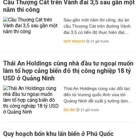
Cầu Thượng Cát trên Vành đai 3,5 sau gần một
năm thi công
Sau gần một năm thi công, dự án
cầu Thượng Cát trên đường Vành
đai 3,5 có tiến độ thực hiện đạt...
QUY HOẠCH
21 giờ trước
Thái An Holdings cùng nhà đầu tư ngoại muốn
làm tổ hợp cảng biển đô thị công nghiệp 18 tỷ
USD ở Quảng Ninh
Thái An Holdings cùng các đối tác
đến từ Vương quốc Anh vừa tới
Quảng Ninh đề xuất ý tưởng làm...
DỰ ÁN
21 giờ trước
Quy hoạch bốn khu lấn biển ở Phú Quốc