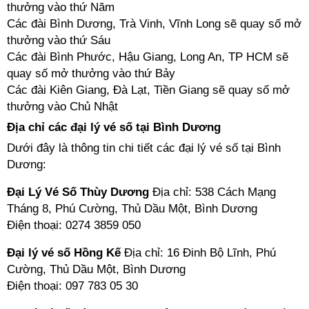
thưởng vào thứ Năm
Các đài Bình Dương, Trà Vinh, Vĩnh Long sẽ quay số mở
thưởng vào thứ Sáu
Các đài Bình Phước, Hậu Giang, Long An, TP HCM sẽ
quay số mở thưởng vào thứ Bảy
Các đài Kiên Giang, Đà Lạt, Tiền Giang sẽ quay số mở
thưởng vào Chủ Nhật
Địa chỉ các đại lý vé số tại Bình Dương
Dưới đây là thông tin chi tiết các đại lý vé số tại Bình
Dương:
Đại Lý Vé Số Thùy Dương
Địa chỉ: 538 Cách Mạng
Tháng 8, Phú Cường, Thủ Dầu Một, Bình Dương
Điện thoại: 0274 3859 050
Đại lý vé số Hồng Kế
Địa chỉ: 16 Đinh Bộ Lĩnh, Phú
Cường, Thủ Dầu Một, Bình Dương
Điện thoại: 097 783 05 30