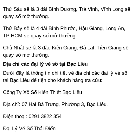
Thứ Sáu sẽ là 3 đài Bình Dương, Trà Vinh, Vĩnh Long sẽ
quay số mở thưởng.
Thứ Bảy sẽ là 4 đài Bình Phước, Hậu Giang, Long An,
TP HCM sẽ quay số mở thưởng.
Chủ Nhật sẽ là 3 đài: Kiên Giang, Đà Lạt, Tiền Giang sẽ
quay số mở thưởng.
Địa chỉ các đại lý vé số tại Bạc Liêu
Dưới đây là thông tin chi tiết về địa chỉ các đại lý vé số
tại Bạc Liêu để tiện cho khách hàng tra cứu:
Công Ty Xổ Số Kiến Thiết Bạc Liêu
Địa chỉ: 07 Hai Bà Trưng, Phường 3, Bạc Liêu.
Điện thoại: 0291 3822 354
Đại Lý Vé Số Thái Điển