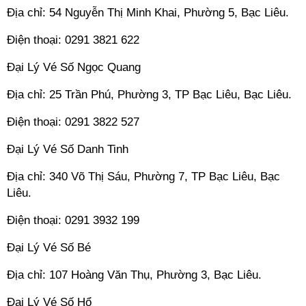
Địa chỉ: 54 Nguyễn Thị Minh Khai, Phường 5, Bạc Liêu.
Điện thoại: 0291 3821 622
Đại Lý Vé Số Ngọc Quang
Địa chỉ: 25 Trần Phú, Phường 3, TP Bạc Liêu, Bạc Liêu.
Điện thoại: 0291 3822 527
Đại Lý Vé Số Danh Tinh
Địa chỉ: 340 Võ Thị Sáu, Phường 7, TP Bạc Liêu, Bạc
Liêu.
Điện thoại: 0291 3932 199
Đại Lý Vé Số Bé
Địa chỉ: 107 Hoàng Văn Thụ, Phường 3, Bạc Liêu.
Đại Lý Vé Số Hổ