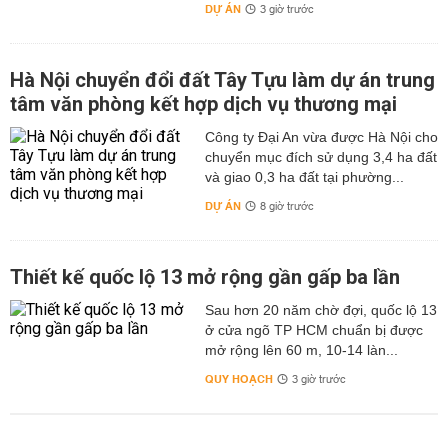
DỰ ÁN
3 giờ trước
Hà Nội chuyển đổi đất Tây Tựu làm dự án trung
tâm văn phòng kết hợp dịch vụ thương mại
Công ty Đại An vừa được Hà Nội cho
chuyển mục đích sử dụng 3,4 ha đất
và giao 0,3 ha đất tại phường...
DỰ ÁN
8 giờ trước
Thiết kế quốc lộ 13 mở rộng gần gấp ba lần
Sau hơn 20 năm chờ đợi, quốc lộ 13
ở cửa ngõ TP HCM chuẩn bị được
mở rộng lên 60 m, 10-14 làn...
QUY HOẠCH
3 giờ trước