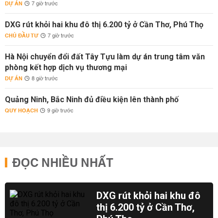
DỰ ÁN
7 giờ trước
DXG rút khỏi hai khu đô thị 6.200 tỷ ở Cần Thơ, Phú Thọ
CHỦ ĐẦU TƯ
7 giờ trước
Hà Nội chuyển đổi đất Tây Tựu làm dự án trung tâm văn
phòng kết hợp dịch vụ thương mại
DỰ ÁN
8 giờ trước
Quảng Ninh, Bắc Ninh đủ điều kiện lên thành phố
QUY HOẠCH
9 giờ trước
ĐỌC NHIỀU NHẤT
DXG rút khỏi hai khu đô
thị 6.200 tỷ ở Cần Thơ,