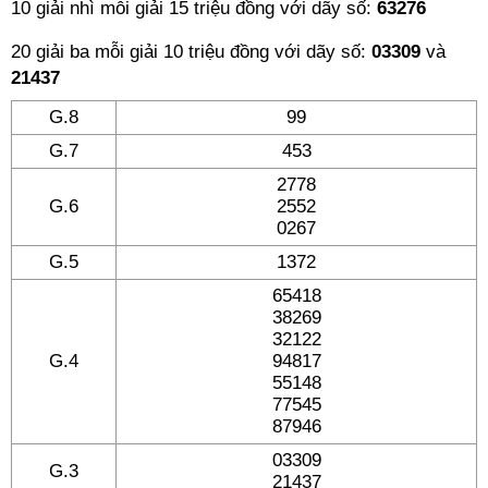
10 giải nhì mỗi giải 15 triệu đồng với dãy số:
63276
20 giải ba mỗi giải 10 triệu đồng với dãy số:
03309
và
21437
G.8
99
G.7
453
2778
G.6
2552
0267
G.5
1372
65418
38269
32122
G.4
94817
55148
77545
87946
03309
G.3
21437