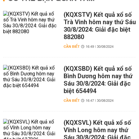
(KQXSTV) Kết quả xổ số
Trà Vinh hôm nay thứ Sáu
30/8/2024: Giải đặc biệt
882080
CẦN BIẾT
16:49 | 30/08/2024
(KQXSBD) Kết quả xổ số
Bình Dương hôm nay thứ
Sáu 30/8/2024: Giải đặc
biệt 654494
CẦN BIẾT
16:47 | 30/08/2024
(KQXSVL) Kết quả xổ số
Vĩnh Long hôm nay thứ
Sáu 30/8/2024: Giải đặc