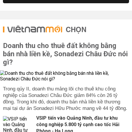
CHỌN
Doanh thu cho thuê đất không bằng
bán nhà liền kề, Sonadezi Châu Đức nói
gì?
Trong qúy II, doanh thu mảng lõi cho thuê khu công
nghiệp của Sonadezi Châu Đức giảm 84% còn 26 tỷ
đồng. Trong khi đó, doanh thu bán nhà liền kề thương
mại tại dự án Sonadezi Hữu Phước mang về 44 tỷ đồng.
VSIP tiến vào Quảng Ninh, đầu tư khu
công nghiệp 5.800 tỷ cạnh cao tốc Hải
Phòng - Hạ Long