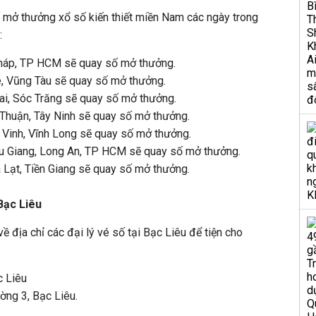
số mở thưởng xổ số kiến thiết miền Nam các ngày trong
:
Tháp, TP HCM sẽ quay số mở thưởng.
e, Vũng Tàu sẽ quay số mở thưởng.
ai, Sóc Trăng sẽ quay số mở thưởng.
 Thuận, Tây Ninh sẽ quay số mở thưởng.
 Vinh, Vĩnh Long sẽ quay số mở thưởng.
u Giang, Long An, TP HCM sẽ quay số mở thưởng.
 Lạt, Tiền Giang sẽ quay số mở thưởng.
 Bạc Liêu
 về địa chỉ các đại lý vé số tại Bạc Liêu để tiện cho
c Liêu
ờng 3, Bạc Liêu.