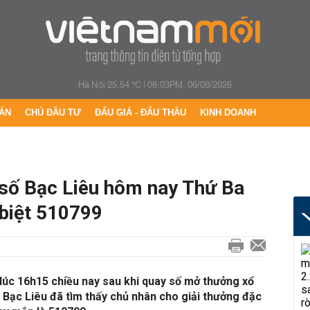
Hà Nội 25.54 °C
|
08:03PM, 06/08/2026
ÁN
CHỦ ĐẦU TƯ
ĐẤU GIÁ - ĐẤU THẦU
KINH DOANH
số Bạc Liêu hôm nay Thứ Ba
 biệt 510799
lúc 16h15 chiều nay sau khi quay số mở thưởng xổ
h Bạc Liêu đã tìm thấy chủ nhân cho giải thưởng đặc