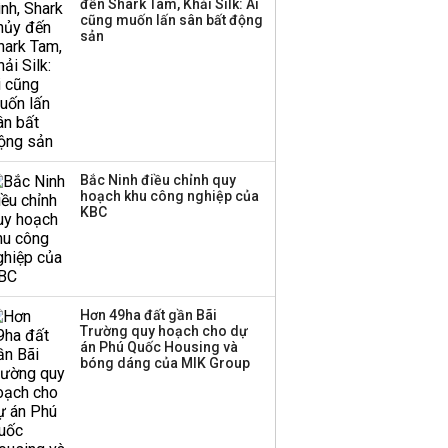
đến Shark Tam, Khải Silk: Ai
cũng muốn lấn sân bất động
Thị trường thường
sản
‘phất lên’ trong tháng 8,
nhóm ngành nào có
tiềm năng dẫn sóng?
Bắc Ninh điều chỉnh quy
hoạch khu công nghiệp của
KBC
Hơn 49ha đất gần Bãi
Trường quy hoạch cho dự
án Phú Quốc Housing và
bóng dáng của MIK Group