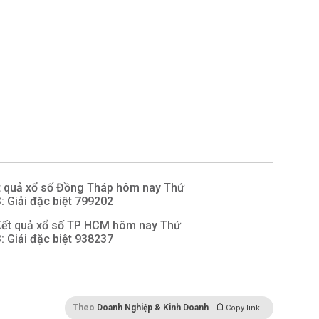
 quả xổ số Đồng Tháp hôm nay Thứ
: Giải đặc biệt 799202
t quả xổ số TP HCM hôm nay Thứ
: Giải đặc biệt 938237
Theo
Doanh Nghiệp & Kinh Doanh
Copy link