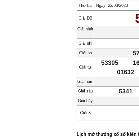
Thứ ba
Ngày: 22/08/2023
Giải ĐB
Giải nhất
Giải nhì
5
Giải ba
53305
1
Giải tư
01632
Giải năm
5341
Giải sáu
Giải bảy
Giải 8
Lịch mở thưởng xổ số kiến 