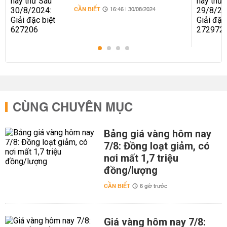
627206
CẦN BIẾT
16:46 | 30/08/2024
CÙNG CHUYÊN MỤC
Bảng giá vàng hôm nay
7/8: Đồng loạt giảm, có
nơi mất 1,7 triệu
đồng/lượng
CẦN BIẾT
6 giờ trước
Giá vàng hôm nay 7/8: