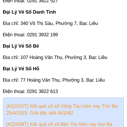
Điện thoại: 0291 3822 527
Đại Lý Vé Số Danh Tinh
Địa chỉ: 340 Võ Thị Sáu, Phường 7, Bạc Liêu
Điện thoại: 0291 3932 199
Đại Lý Vé Số Bé
Địa chỉ: 107 Hoàng Văn Thụ, Phường 3, Bạc Liêu
Đại Lý Vé Số Hổ
Địa chỉ: 77 Hoàng Văn Thụ, Phường 3, Bạc Liêu
Điện thoại: 0291 3822 613
(KQXSVT) Kết quả xổ số Vũng Tàu hôm nay Thứ Ba
25/4/2023: Giải đặc biệt 641062
(KQXSBT) Kết quả xổ số Bến Tre hôm nay thứ Ba