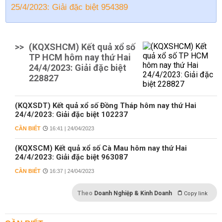
25/4/2023: Giải đặc biệt 954389
>>
(KQXSHCM) Kết quả xổ số
TP HCM hôm nay thứ Hai
24/4/2023: Giải đặc biệt
228827
(KQXSDT) Kết quả xổ số Đồng Tháp hôm nay thứ Hai
24/4/2023: Giải đặc biệt 102237
CẦN BIẾT
16:41 | 24/04/2023
(KQXSCM) Kết quả xổ số Cà Mau hôm nay thứ Hai
24/4/2023: Giải đặc biệt 963087
CẦN BIẾT
16:37 | 24/04/2023
Theo
Doanh Nghiệp & Kinh Doanh
Copy link