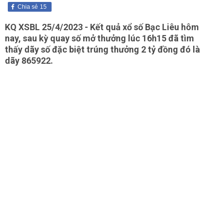
Chia sẻ
15
KQ XSBL 25/4/2023 - Kết quả xổ số Bạc Liêu hôm
nay, sau kỳ quay số mở thưởng lúc 16h15 đã tìm
thấy dãy số đặc biệt trúng thưởng 2 tỷ đồng đó là
dãy 865922.