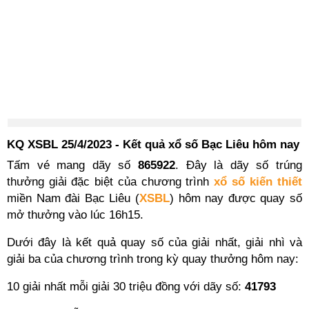
KQ XSBL 25/4/2023 - Kết quả xổ số Bạc Liêu hôm nay
Tấm vé mang dãy số
865922
. Đây là dãy số trúng
thưởng giải đặc biệt của chương trình
xổ số kiến thiết
miền Nam đài Bạc Liêu (
XSBL
) hôm nay được quay số
mở thưởng vào lúc 16h15.
Dưới đây là kết quả quay số của giải nhất, giải nhì và
giải ba của chương trình trong kỳ quay thưởng hôm nay:
10 giải nhất mỗi giải 30 triệu đồng với dãy số:
41793