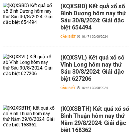
(KQXSBD) Kết quả xổ số
Bình Dương hôm nay thứ
Sáu 30/8/2024: Giải đặc
biệt 654494
CẦN BIẾT
16:47 | 30/08/2024
(KQXSVL) Kết quả xổ số
Vĩnh Long hôm nay thứ
Sáu 30/8/2024: Giải đặc
biệt 627206
CẦN BIẾT
16:46 | 30/08/2024
(KQXSBTH) Kết quả xổ số
Bình Thuận hôm nay thứ
Năm 29/8/2024: Giải đặc
biệt 168362