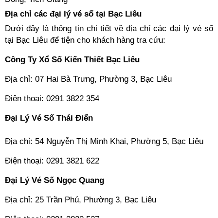
Địa chỉ các đại lý vé số tại Bạc Liêu
Dưới đây là thông tin chi tiết về địa chỉ các đại lý vé số
tại Bạc Liêu để tiện cho khách hàng tra cứu:
Công Ty Xổ Số Kiến Thiết Bạc Liêu
Địa chỉ: 07 Hai Bà Trưng, Phường 3, Bạc Liêu
Điện thoại: 0291 3822 354
Đại Lý Vé Số Thái Điển
Địa chỉ: 54 Nguyễn Thị Minh Khai, Phường 5, Bạc Liêu
Điện thoại: 0291 3821 622
Đại Lý Vé Số Ngọc Quang
Địa chỉ: 25 Trần Phú, Phường 3, Bạc Liêu