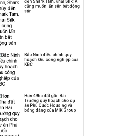
đến Shark Tam, Khải Silk: Ai
Huấn Hoa Hồng bỗng
cũng muốn lấn sân bất động
dưng ‘biến mất’, một
sản
công ty khác đã giải thể
Bắc Ninh điều chỉnh quy
hoạch khu công nghiệp của
KBC
Hơn 49ha đất gần Bãi
Trường quy hoạch cho dự
án Phú Quốc Housing và
bóng dáng của MIK Group