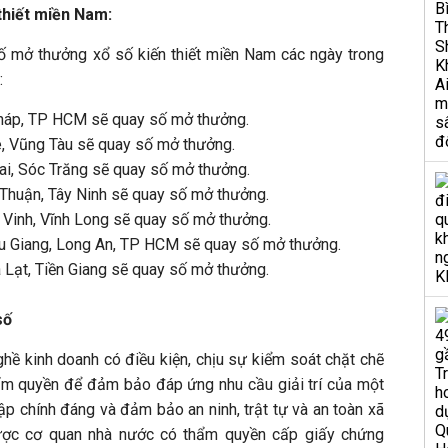
thiết miền Nam:
 số mở thưởng xổ số kiến thiết miền Nam các ngày trong
:
Tháp, TP HCM sẽ quay số mở thưởng.
e, Vũng Tàu sẽ quay số mở thưởng.
ai, Sóc Trăng sẽ quay số mở thưởng.
 Thuận, Tây Ninh sẽ quay số mở thưởng.
 Vinh, Vĩnh Long sẽ quay số mở thưởng.
u Giang, Long An, TP HCM sẽ quay số mở thưởng.
 Lạt, Tiền Giang sẽ quay số mở thưởng.
số
hề kinh doanh có điều kiện, chịu sự kiểm soát chặt chẽ
ẩm quyền để đảm bảo đáp ứng nhu cầu giải trí của một
p chính đáng và đảm bảo an ninh, trật tự và an toàn xã
được cơ quan nhà nước có thẩm quyền cấp giấy chứng