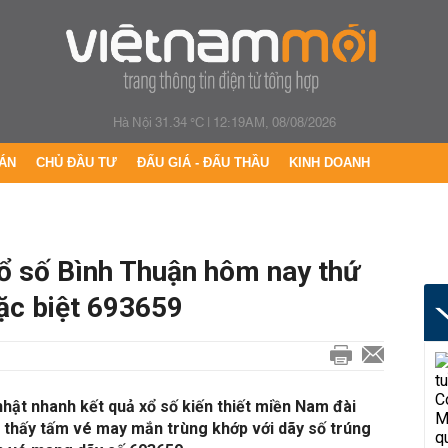
Hà Nội 31.34 °C
|
12:19AM, 08/08/2026
ÁN
CHỦ ĐẦU TƯ
ĐẤU GIÁ - ĐẤU THẦU
KINH DOANH
 số Bình Thuận hôm nay thứ
ặc biệt 693659
hật nhanh kết quả xổ số kiến thiết miền Nam đài
 thấy tấm vé may mắn trùng khớp với dãy số trúng