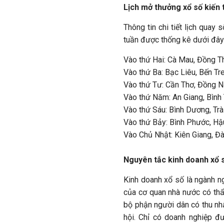
Lịch mở thưởng xổ số kiến 
Thông tin chi tiết lịch quay
tuần được thống kê dưới đây
Vào thứ Hai: Cà Mau, Đồng 
Vào thứ Ba: Bạc Liêu, Bến Tr
Vào thứ Tư: Cần Thơ, Đồng N
Vào thứ Năm: An Giang, Bình
Vào thứ Sáu: Bình Dương, Trà
Vào thứ Bảy: Bình Phước, Hậ
Vào Chủ Nhật: Kiên Giang, Đà
Nguyên tắc kinh doanh xổ 
Kinh doanh xổ số là ngành ng
của cơ quan nhà nước có th
bộ phận người dân có thu nhậ
hội. Chỉ có doanh nghiệp 