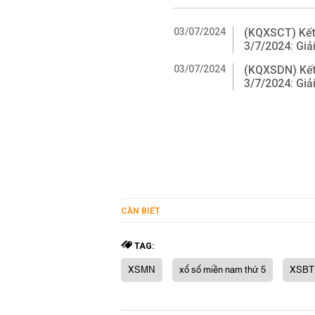
03/07/2024
(KQXSCT) Kết
3/7/2024: Giả
03/07/2024
(KQXSDN) Kết
3/7/2024: Giả
CẦN BIẾT
TAG:
XSMN
xổ số miền nam thứ 5
XSBT