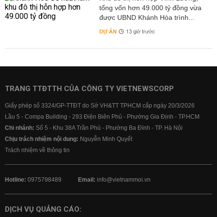
tổng vốn hơn 49.000 tỷ đồng vừa
được UBND Khánh Hòa trình...
DỰ ÁN
13 giờ trước
TRANG TTĐTTH CỦA CÔNG TY VIETNEWSCORP
Giấy phép số 3324/GP-TTĐT do Sở VH&TT TPHCM cấp ngày 20/3/2026
Lầu 5 - Compa Building - 293 Điện Biên Phủ - Phường Gia Định - TP.HCM
Chi nhánh:
Số 5 - Khu 38A Trần Phú - Phường Ba Đình - TP. Hà Nội
Chịu trách nhiệm nội dung:
Nguyễn Minh Quyết
Trách nhiệm về thông tin
Hotline:
0975798489
Email:
info@vietnammoi.vn
DỊCH VỤ QUẢNG CÁO: