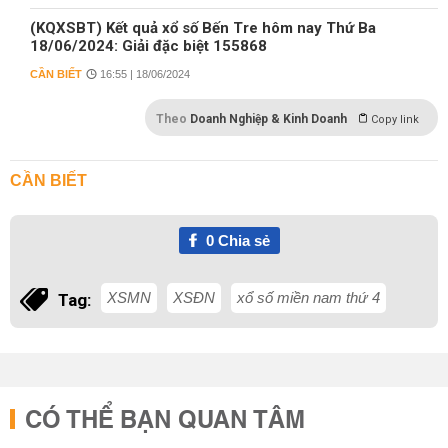
(KQXSBT) Kết quả xổ số Bến Tre hôm nay Thứ Ba
18/06/2024: Giải đặc biệt 155868
CẦN BIẾT
16:55 | 18/06/2024
Theo
Doanh Nghiệp & Kinh Doanh
Copy link
CẦN BIẾT
0
Chia sẻ
XSMN
XSĐN
xổ số miền nam thứ 4
Tag:
CÓ THỂ BẠN QUAN TÂM