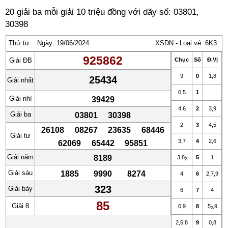
20 giải ba mỗi giải 10 triệu đồng với dãy số: 03801,
30398
Thứ tư
Ngày: 19/06/2024
XSDN - Loại vé: 6K3
925862
Giải ĐB
Chục
Số
Đ.Vị
9
0
1
,
8
25434
Giải nhất
0
,
5
1
Giải nhì
39429
4
,
6
2
3
,
9
Giải ba
03801
30398
2
3
4
,
5
26108
08267
23635
68446
Giải tư
3
,
7
4
2
,
6
62069
65442
95851
Giải năm
8189
3
,
8
5
1
2
Giải sáu
1885
9990
8274
4
6
2
,
7
,
9
323
Giải bảy
6
7
4
85
Giải 8
0
,
9
8
5
,
9
2
2
,
6
,
8
9
0
,
8