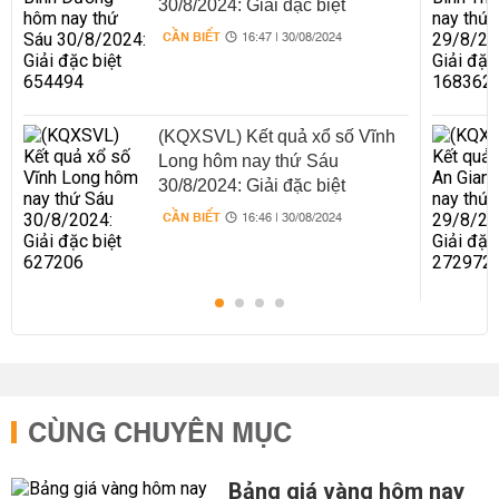
30/8/2024: Giải đặc biệt
654494
CẦN BIẾT
16:47 | 30/08/2024
(KQXSVL) Kết quả xổ số Vĩnh
Long hôm nay thứ Sáu
30/8/2024: Giải đặc biệt
627206
CẦN BIẾT
16:46 | 30/08/2024
CÙNG CHUYÊN MỤC
Bảng giá vàng hôm nay