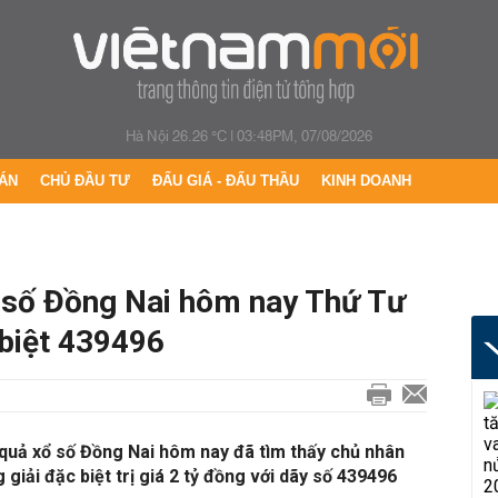
Hà Nội 26.26 °C
|
03:48PM, 07/08/2026
ÁN
CHỦ ĐẦU TƯ
ĐẤU GIÁ - ĐẤU THẦU
KINH DOANH
số Đồng Nai hôm nay Thứ Tư
 biệt 439496
quả xổ số Đồng Nai hôm nay đã tìm thấy chủ nhân
iải đặc biệt trị giá 2 tỷ đồng với dãy số 439496