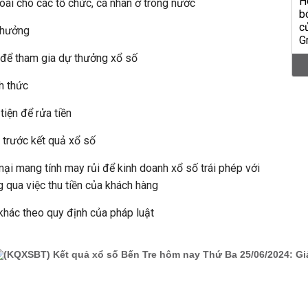
oài cho các tổ chức, cá nhân ở trong nước
 thưởng
 để tham gia dự thưởng xổ số
h thức
iện để rửa tiền
 trước kết quả xổ số
mại mang tính may rủi để kinh doanh xổ số trái phép với
g qua việc thu tiền của khách hàng
khác theo quy định của pháp luật