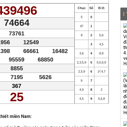
439496
Chục
Số
Đ.Vị
5
0
74664
6
2
1
73761
8
2
5
,
6
1956
12549
3
4
,
5
1398
66661
16482
3
,
6
4
8
,
9
95559
68850
2
,
3
,
5
,
9
5
0
,
5
,
6
,
9
8855
2
,
5
,
9
6
1
2
,
4
,
7
7195
5626
6
7
367
4
,
9
8
2
25
4
,
5
9
5
,
6
,
8
thiết miền Nam: