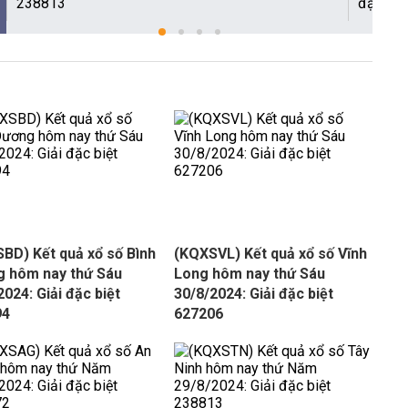
BD) Kết quả xổ số Bình
(KQXSVL) Kết quả xổ số Vĩnh
 hôm nay thứ Sáu
Long hôm nay thứ Sáu
2024: Giải đặc biệt
30/8/2024: Giải đặc biệt
94
627206