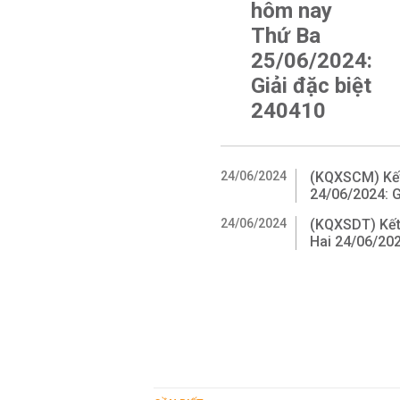
hôm nay
Thứ Ba
25/06/2024:
Giải đặc biệt
240410
24/06/2024
(KQXSCM) Kết
24/06/2024: G
24/06/2024
(KQXSDT) Kết
Hai 24/06/202