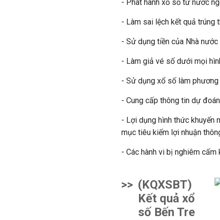
- Phát hành xổ số từ nước ng
- Làm sai lệch kết quả trúng
- Sử dụng tiền của Nhà nước
- Làm giả vé số dưới mọi hìn
- Sử dụng xổ số làm phương t
- Cung cấp thông tin dự đoán
- Lợi dụng hình thức khuyến 
mục tiêu kiếm lợi nhuận thôn
- Các hành vi bị nghiêm cấm 
>>
(KQXSBT)
Kết quả xổ
số Bến Tre