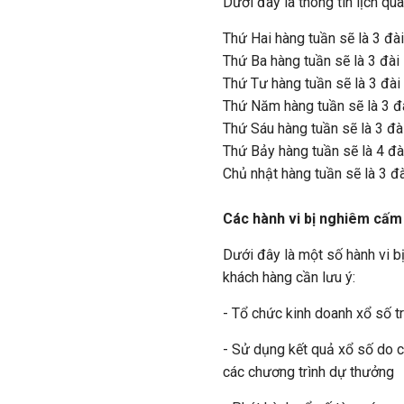
Dưới đây là thông tin lịch q
Thứ Hai hàng tuần sẽ là 3 đ
Thứ Ba hàng tuần sẽ là 3 đài
Thứ Tư hàng tuần sẽ là 3 đài
Thứ Năm hàng tuần sẽ là 3 đà
Thứ Sáu hàng tuần sẽ là 3 đà
Thứ Bảy hàng tuần sẽ là 4 đ
Chủ nhật hàng tuần sẽ là 3 đ
Các hành vi bị nghiêm cấm
Dưới đây là một số hành vi 
khách hàng cần lưu ý:
- Tổ chức kinh doanh xổ số t
- Sử dụng kết quả xổ số do 
các chương trình dự thưởng