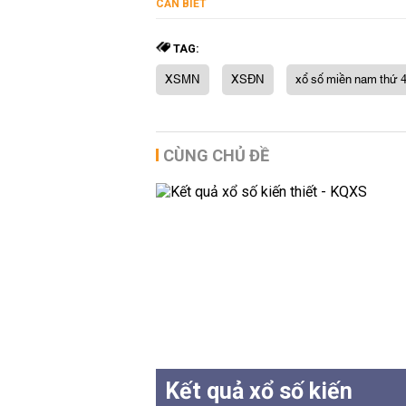
CẦN BIẾT
TAG:
XSMN
XSĐN
xổ số miền nam thứ 
CÙNG CHỦ ĐỀ
Kết quả xổ số kiến