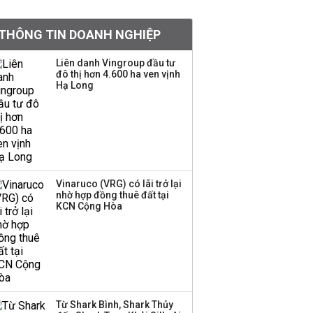
VNPT nắm giữ hơn
62.000 tỷ đồng tiền
THÔNG TIN DOANH NGHIỆP
mặt, ngang ngửa MWG
Liên danh Vingroup đầu tư
đô thị hơn 4.600 ha ven vịnh
Hạ Long
Chuyên gia Phạm Xuân
Hoè chỉ ra 6 nguyên
nhân khiến dòng vốn
trong nền kinh tế còn
'tắc nghẽn'
Đề xuất miễn 30% thuế
Vinaruco (VRG) có lãi trở lại
thu nhập cho hộ kinh
nhờ hợp đồng thuê đất tại
KCN Cộng Hòa
doanh, doanh nghiệp
có doanh thu dưới 10 tỷ
đồng
BIDV sắp phát hành
gần 500 triệu cổ phiếu,
tăng vốn lên gần
Từ Shark Bình, Shark Thủy
77.800 tỷ