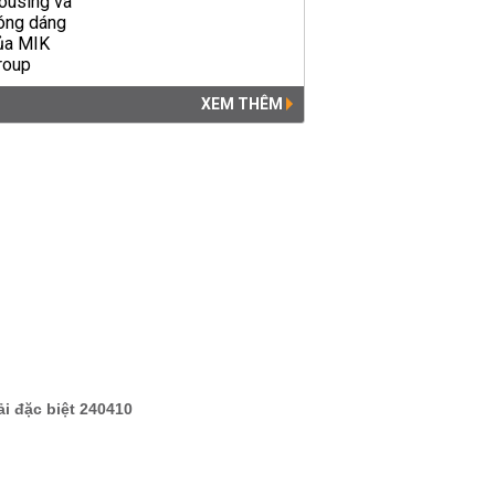
XEM THÊM