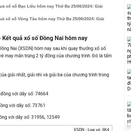
ả xổ số Bạc Liêu hôm nay Thứ Ba 25/06/2024: Giải
ả xổ số Vũng Tàu hôm nay Thứ Ba 25/06/2024: Giải
 Kết quả xổ số Đồng Nai hôm nay
h Đồng Nai (XSDN) hôm nay sau khi quay thưởng xổ số
vé may mắn trúng 2 tỷ đồng của chương trình. Đó là tấm
ủa giải nhất, giải nhì và giải ba của chương trình trong
u đồng với dãy số: 74664
 đồng với dãy số: 73761
 đồng với dãy số: 31956, 12549
XSDN - Loại vé: 6K4