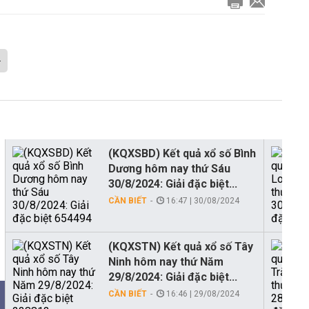
4
(KQXSBD) Kết quả xổ số Bình
Dương hôm nay thứ Sáu
30/8/2024: Giải đặc biệt...
CẦN BIẾT
16:47 | 30/08/2024
(KQXSTN) Kết quả xổ số Tây
Ninh hôm nay thứ Năm
29/8/2024: Giải đặc biệt...
CẦN BIẾT
16:46 | 29/08/2024