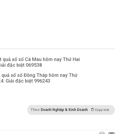
 quả xổ số Cà Mau hôm nay Thứ Hai
iải đặc biệt 069538
 quả xổ số Đồng Tháp hôm nay Thứ
4: Giải đặc biệt 996243
Theo
Doanh Nghiệp & Kinh Doanh
Copy link