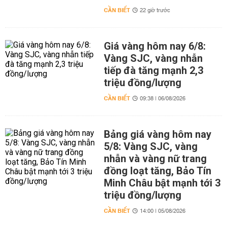
CẦN BIẾT
22 giờ trước
Giá vàng hôm nay 6/8:
Vàng SJC, vàng nhẫn
tiếp đà tăng mạnh 2,3
triệu đồng/lượng
CẦN BIẾT
09:38 | 06/08/2026
Bảng giá vàng hôm nay
5/8: Vàng SJC, vàng
nhẫn và vàng nữ trang
đồng loạt tăng, Bảo Tín
Minh Châu bật mạnh tới 3
triệu đồng/lượng
CẦN BIẾT
14:00 | 05/08/2026