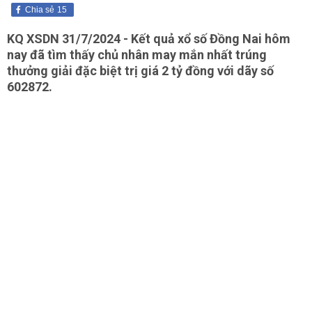
Chia sẻ
15
KQ XSDN 31/7/2024 - Kết quả xổ số Đồng Nai hôm
nay đã tìm thấy chủ nhân may mắn nhất trúng
thưởng giải đặc biệt trị giá 2 tỷ đồng với dãy số
602872.