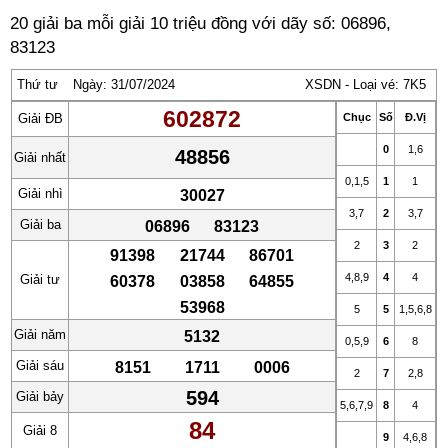
20 giải ba mỗi giải 10 triệu đồng với dãy số: 06896,
83123
Thứ tư
Ngày: 31/07/2024
XSDN - Loại vé: 7K5
602872
Giải ĐB
Chục
Số
Đ.Vị
0
1
,
6
48856
Giải nhất
0
,
1
,
5
1
1
Giải nhì
30027
3
,
7
2
3
,
7
Giải ba
06896
83123
2
3
2
91398
21744
86701
4
,
8
,
9
4
4
Giải tư
60378
03858
64855
53968
5
5
1
,
5
,
6
,
8
Giải năm
5132
0
,
5
,
9
6
8
Giải sáu
8151
1711
0006
2
7
2
,
8
594
Giải bảy
5
,
6
,
7
,
9
8
4
84
Giải 8
9
4
,
6
,
8