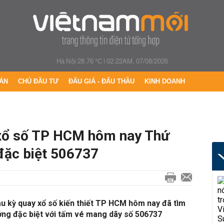
Hà Nội 28.76 °C
|
02:22AM, 07/08/2026
ÁN
CHỦ ĐẦU TƯ
ĐẤU GIÁ - ĐẤU THẦU
KINH DOANH
ổ số TP HCM hôm nay Thứ
đặc biệt 506737
 kỳ quay xổ số kiến thiết TP HCM hôm nay đã tìm
ởng đặc biệt với tấm vé mang dãy số 506737