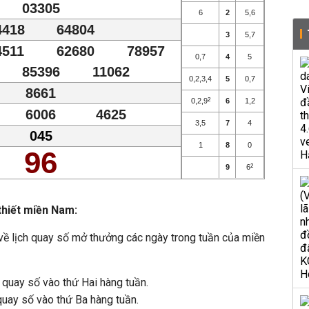
03305
6
2
5
,
6
4418
64804
3
5
,
7
4511
62680
78957
0
,
7
4
5
85396
11062
0
,
2
,
3
,
4
5
0
,
7
8661
0
,
2
,
9
2
6
1
,
2
6006
4625
3
,
5
7
4
045
1
8
0
96
9
6
2
thiết miền Nam:
t về lịch quay số mở thưởng các ngày trong tuần của miền
uay số vào thứ Hai hàng tuần.
quay số vào thứ Ba hàng tuần.