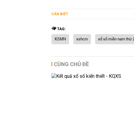
CẦN BIẾT
TAG:
XSMN
xshcm
xổ số miền nam thứ 
CÙNG CHỦ ĐỀ