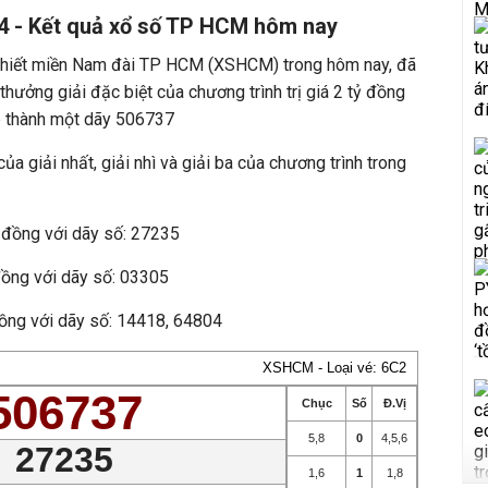
 - Kết quả xổ số TP HCM hôm nay
 thiết miền Nam đài TP HCM (XSHCM) trong hôm nay, đã
hưởng giải đặc biệt của chương trình trị giá 2 tỷ đồng
p thành một dãy 506737
ủa giải nhất, giải nhì và giải ba của chương trình trong
u đồng với dãy số: 27235
 đồng với dãy số: 03305
 đồng với dãy số: 14418, 64804
XSHCM - Loại vé: 6C2
506737
Chục
Số
Đ.Vị
5
,
8
0
4
,
5
,
6
27235
1
,
6
1
1
,
8