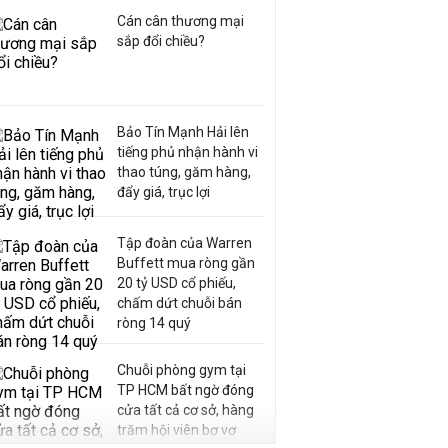
Cán cân thương mại
sắp đổi chiều?
Bảo Tín Mạnh Hải lên
tiếng phủ nhận hành vi
thao túng, găm hàng,
đẩy giá, trục lợi
Tập đoàn của Warren
Buffett mua ròng gần
20 tỷ USD cổ phiếu,
chấm dứt chuỗi bán
ròng 14 quý
Chuỗi phòng gym tại
TP HCM bất ngờ đóng
cửa tất cả cơ sở, hàng
trăm hội viên bơ vơ