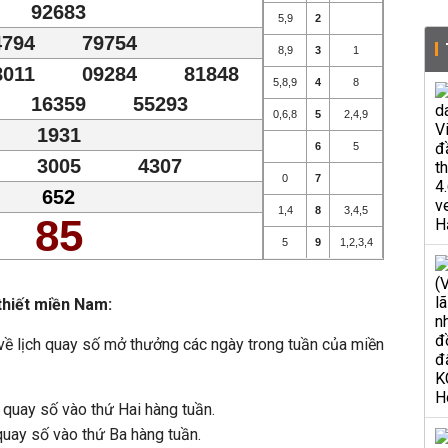
92683
5
,
9
2
4794
79754
8
,
9
3
1
8011
09284
81848
5
,
8
,
9
4
8
16359
55293
0
,
6
,
8
5
2
,
4
,
9
1931
6
5
3005
4307
0
7
652
1
,
4
8
3
,
4
,
5
85
5
9
1
,
2
,
3
,
4
thiết miền Nam:
t về lịch quay số mở thưởng các ngày trong tuần của miền
uay số vào thứ Hai hàng tuần.
quay số vào thứ Ba hàng tuần.