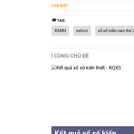
CẦN BIẾT
TAG:
XSMN
xshcm
xổ số miền nam thứ 
CÙNG CHỦ ĐỀ
Kết quả xổ số kiến