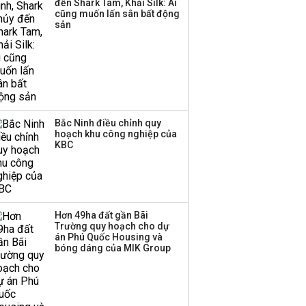
đến Shark Tam, Khải Silk: Ai
thương mại hàng đầu?
cũng muốn lấn sân bất động
sản
Bắc Ninh điều chỉnh quy
hoạch khu công nghiệp của
KBC
Hơn 49ha đất gần Bãi
Trường quy hoạch cho dự
án Phú Quốc Housing và
bóng dáng của MIK Group