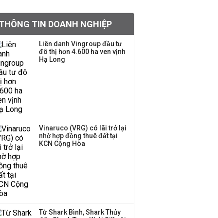
Chân dung ông chủ kín
THÔNG TIN DOANH NGHIỆP
tiếng đứng sau tiệm
vàng Mi Hồng: Từ phụ
Liên danh Vingroup đầu tư
xe, sửa đồ điện tử cũ
đô thị hơn 4.600 ha ven vịnh
đến gây dựng thương
Hạ Long
hiệu hơn 35 năm tuổi
SSI Research chỉ ra hai
yếu tố quyết định động
lực tăng trưởng nửa
cuối năm
Vinaruco (VRG) có lãi trở lại
nhờ hợp đồng thuê đất tại
PNJ công bố thông tin
KCN Cộng Hòa
bất thường liên quan
đến vấn đề nộp thuế
Ông Trump sắp có
quyền tùy ý áp thuế
Từ Shark Bình, Shark Thủy
100% lên những đối tác