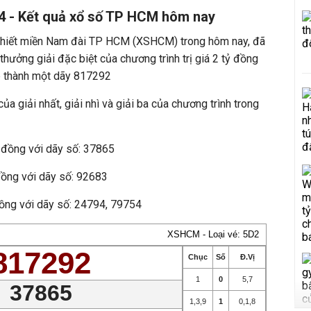
 - Kết quả xổ số TP HCM hôm nay
 thiết miền Nam đài TP HCM (XSHCM) trong hôm nay, đã
hưởng giải đặc biệt của chương trình trị giá 2 tỷ đồng
p thành một dãy 817292
ủa giải nhất, giải nhì và giải ba của chương trình trong
u đồng với dãy số: 37865
 đồng với dãy số: 92683
 đồng với dãy số: 24794, 79754
XSHCM - Loại vé: 5D2
817292
Chục
Số
Đ.Vị
1
0
5
,
7
37865
1
,
3
,
9
1
0
,
1
,
8