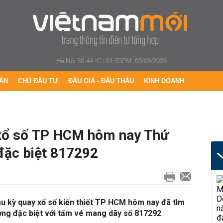
Hà Nội 30.44 °C
|
01:53PM, 09/08/2026
ÁN
CHỦ ĐẦU TƯ
ĐẤU GIÁ - ĐẤU THẦU
KINH DOANH
ổ số TP HCM hôm nay Thứ
đặc biệt 817292
 kỳ quay xổ số kiến thiết TP HCM hôm nay đã tìm
ởng đặc biệt với tấm vé mang dãy số 817292