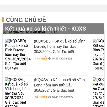
CÙNG CHỦ ĐỀ
Kết quả xổ số kiến thiết - KQXS
(KQXSBD) Kết quả xổ số Bình
Dương hôm nay thứ Sáu
30/8/2024: Giải đặc biệt
654494
CẦN BIẾT
16:47 | 30/08/2024
(KQXSVL) Kết quả xổ số Vĩnh
Long hôm nay thứ Sáu
30/8/2024: Giải đặc biệt
627206
CẦN BIẾT
16:46 | 30/08/2024