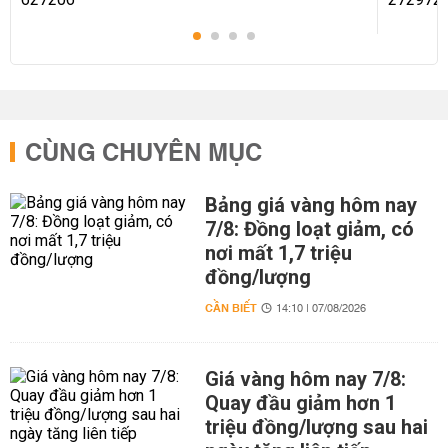
CÙNG CHUYÊN MỤC
Bảng giá vàng hôm nay
7/8: Đồng loạt giảm, có
nơi mất 1,7 triệu
đồng/lượng
CẦN BIẾT
14:10 | 07/08/2026
Giá vàng hôm nay 7/8:
Quay đầu giảm hơn 1
triệu đồng/lượng sau hai