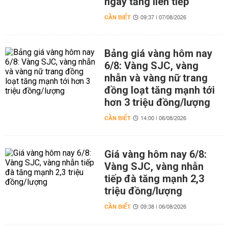
ngày tăng liên tiếp
CẦN BIẾT
09:37 | 07/08/2026
Bảng giá vàng hôm nay
6/8: Vàng SJC, vàng
nhẫn và vàng nữ trang
đồng loạt tăng mạnh tới
hơn 3 triệu đồng/lượng
CẦN BIẾT
14:00 | 06/08/2026
Giá vàng hôm nay 6/8:
Vàng SJC, vàng nhẫn
tiếp đà tăng mạnh 2,3
triệu đồng/lượng
CẦN BIẾT
09:38 | 06/08/2026