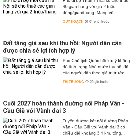
Phố đi bộ Thành Thái sẽ cho thuê
40 gian hàng với giá 2 triệu
đồng/gian/tháng. Mang về...
QUY HOẠCH
01 phút trước
Đất tăng giá sau khi thu hồi: Người dân cần
được chia sẻ lợi ích hợp lý
Phó Chủ tịch Quốc hội lưu ý không
để tình trạng Nhà nước thu hồi đất
của người dân theo giá trị trước...
THỊ TRƯỜNG
22 giờ trước
Cuối 2027 hoàn thành đường nối Pháp Vân -
Cầu Giẽ với Vành đai 3
Tuyến đường kết nối đường Pháp
Vân - Cầu Giẽ với Vành đai 3 có
chiều dài khoảng 3,4 km, tổng...