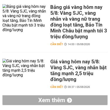
Bảng giá vàng hôm nay
5/8: Vàng SJC, vàng
nhẫn và vàng nữ trang
đồng loạt tăng, Bảo Tín
Minh Châu bật mạnh tới 3
triệu đồng/lượng
CẦN BIẾT
14:00 | 05/08/2026
Giá vàng hôm nay 5/8:
Vàng SJC, vàng nhẫn bật
tăng mạnh 2,5 triệu
đồng/lượng
CẦN BIẾT
09:37 | 05/08/2026
Xem thêm