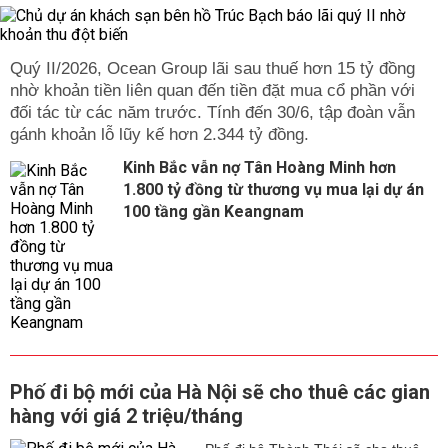
Quý II/2026, Ocean Group lãi sau thuế hơn 15 tỷ đồng
nhờ khoản tiền liên quan đến tiền đặt mua cổ phần với
đối tác từ các năm trước. Tính đến 30/6, tập đoàn vẫn
gánh khoản lỗ lũy kế hơn 2.344 tỷ đồng.
Kinh Bắc vẫn nợ Tân Hoàng Minh hơn
1.800 tỷ đồng từ thương vụ mua lại dự án
100 tầng gần Keangnam
Phố đi bộ mới của Hà Nội sẽ cho thuê các gian
hàng với giá 2 triệu/tháng