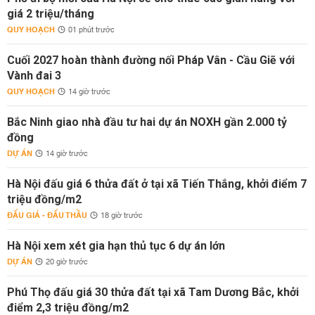
giá 2 triệu/tháng
QUY HOẠCH
01 phút trước
Cuối 2027 hoàn thành đường nối Pháp Vân - Cầu Giẽ với
Vành đai 3
QUY HOẠCH
14 giờ trước
Bắc Ninh giao nhà đầu tư hai dự án NOXH gần 2.000 tỷ
đồng
DỰ ÁN
14 giờ trước
Hà Nội đấu giá 6 thửa đất ở tại xã Tiến Thắng, khởi điểm 7
triệu đồng/m2
ĐẤU GIÁ - ĐẤU THẦU
18 giờ trước
Hà Nội xem xét gia hạn thủ tục 6 dự án lớn
DỰ ÁN
20 giờ trước
Phú Thọ đấu giá 30 thửa đất tại xã Tam Dương Bắc, khởi
điểm 2,3 triệu đồng/m2