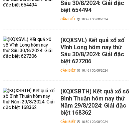
Sáu 30/8/2024: Giải đặc
biệt 654494
CẦN BIẾT
16:47 | 30/08/2024
(KQXSVL) Kết quả xổ số
Vĩnh Long hôm nay thứ
Sáu 30/8/2024: Giải đặc
biệt 627206
CẦN BIẾT
16:46 | 30/08/2024
(KQXSBTH) Kết quả xổ số
Bình Thuận hôm nay thứ
Năm 29/8/2024: Giải đặc
biệt 168362
CẦN BIẾT
16:50 | 29/08/2024