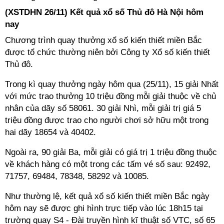
(XSTDHN 26/11) Kết quả xổ số Thủ đô Hà Nội hôm
nay
Chương trình quay thưởng xổ số kiến thiết miền Bắc
được tổ chức thường niên bởi Công ty Xổ số kiến thiết
Thủ đô.
Trong kì quay thưởng ngày hôm qua (25/11), 15 giải Nhất
với mức trao thưởng 10 triệu đồng mỗi giải thuộc về chủ
nhân của dãy số 58061. 30 giải Nhì, mỗi giải trị giá 5
triệu đồng được trao cho người chơi sở hữu một trong
hai dãy 18654 và 40402.
Ngoài ra, 90 giải Ba, mỗi giải có giá trị 1 triệu đồng thuộc
về khách hàng có một trong các tấm vé số sau: 92492,
71757, 69484, 78348, 58292 và 10085.
Như thường lệ, kết quả xổ số kiến thiết miền Bắc ngày
hôm nay sẽ được ghi hình trực tiếp vào lúc 18h15 tại
trường quay
S4 - Đài truyền hình kĩ thuật số VTC, số 65