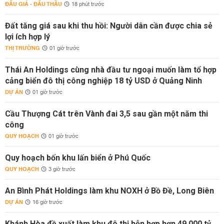
ĐẤU GIÁ - ĐẤU THẦU
18 phút trước
Đất tăng giá sau khi thu hồi: Người dân cần được chia sẻ
lợi ích hợp lý
THỊ TRƯỜNG
01 giờ trước
Thái An Holdings cùng nhà đầu tư ngoại muốn làm tổ hợp
cảng biển đô thị công nghiệp 18 tỷ USD ở Quảng Ninh
DỰ ÁN
01 giờ trước
Cầu Thượng Cát trên Vành đai 3,5 sau gần một năm thi
công
QUY HOẠCH
01 giờ trước
Quy hoạch bốn khu lấn biển ở Phú Quốc
QUY HOẠCH
3 giờ trước
An Bình Phát Holdings làm khu NOXH ở Bồ Đề, Long Biên
DỰ ÁN
16 giờ trước
Khánh Hòa đề xuất làm khu đô thị hỗn hợp hơn 49.000 tỷ