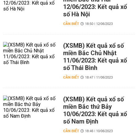
12/06/2023: Kết quả xổ
số Hà Nội
CẦN BIẾT
18:50 | 12/06/2023
(XSMB) Kết quả xổ số
miền Bắc Chủ Nhật
11/06/2023: Kết quả xổ
số Thái Bình
CẦN BIẾT
18:47 | 11/06/2023
(XSMB) Kết quả xổ số
miền Bắc thứ Bảy
10/06/2023: Kết quả xổ
số Nam Định
CẦN BIẾT
18:46 | 10/06/2023