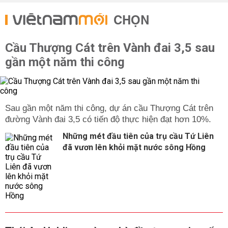
CHỌN
Cầu Thượng Cát trên Vành đai 3,5 sau
gần một năm thi công
Sau gần một năm thi công, dự án cầu Thượng Cát trên
đường Vành đai 3,5 có tiến độ thực hiện đạt hơn 10%.
Những mét đầu tiên của trụ cầu Tứ Liên
đã vươn lên khỏi mặt nước sông Hồng