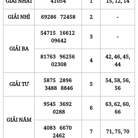
GIẢI NHẤT
41054
1
15, 12, 14
GIẢI NHÌ
69286 72458
2
-
54715 16612
3
-
09642
GIẢI BA
81763 96256
42, 46, 45,
4
02308
44
5875 2896
54, 58, 56,
GIẢI TƯ
5
3488 8846
56
9545 3692
63, 62, 60,
6
0288
66
GIẢI NĂM
4083 6670
7
71, 75, 70
2462