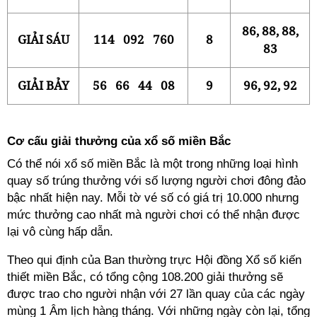
86, 88, 88,
GIẢI SÁU
114 092 760
8
83
GIẢI BẢY
56 66 44 08
9
96, 92, 92
Cơ cấu giải thưởng của xổ số miền Bắc
Có thể nói xổ số miền Bắc là một trong những loại hình
quay số trúng thưởng với số lượng người chơi đông đảo
bậc nhất hiện nay. Mỗi tờ vé số có giá trị 10.000 nhưng
mức thưởng cao nhất mà người chơi có thể nhận được
lại vô cùng hấp dẫn.
Theo qui định của Ban thường trực Hội đồng Xổ số kiến
thiết miền Bắc, có tổng cộng 108.200 giải thưởng sẽ
được trao cho người nhận với 27 lần quay của các ngày
mùng 1 Âm lịch hàng tháng. Với những ngày còn lại, tổng