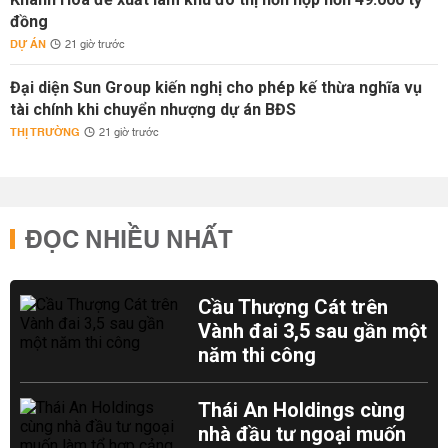
đồng
DỰ ÁN
21 giờ trước
Đại diện Sun Group kiến nghị cho phép kế thừa nghĩa vụ
tài chính khi chuyển nhượng dự án BĐS
THỊ TRƯỜNG
21 giờ trước
ĐỌC NHIỀU NHẤT
Cầu Thượng Cát trên
Vành đai 3,5 sau gần một
năm thi công
Thái An Holdings cùng
nhà đầu tư ngoại muốn