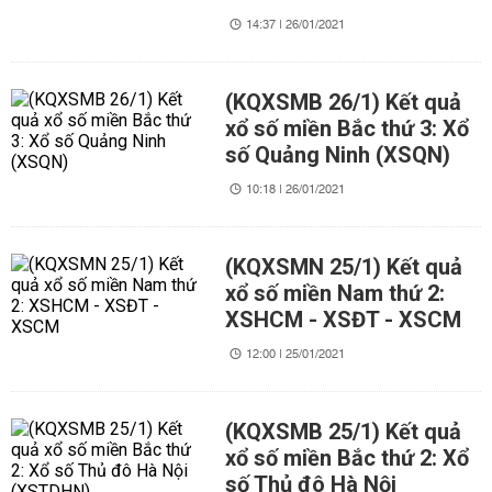
14:37 | 26/01/2021
(KQXSMB 26/1) Kết quả
xổ số miền Bắc thứ 3: Xổ
số Quảng Ninh (XSQN)
10:18 | 26/01/2021
(KQXSMN 25/1) Kết quả
xổ số miền Nam thứ 2:
XSHCM - XSĐT - XSCM
12:00 | 25/01/2021
(KQXSMB 25/1) Kết quả
xổ số miền Bắc thứ 2: Xổ
số Thủ đô Hà Nội