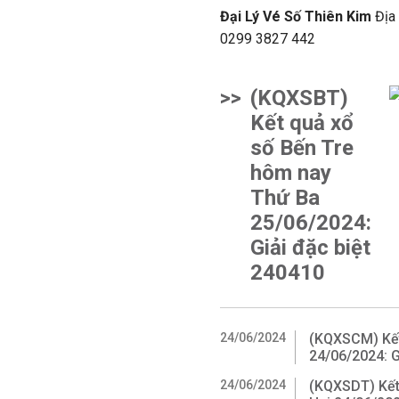
Đại Lý Vé Số Thiên Kim
Địa 
0299 3827 442
>>
(KQXSBT)
Kết quả xổ
số Bến Tre
hôm nay
Thứ Ba
25/06/2024:
Giải đặc biệt
240410
24/06/2024
(KQXSCM) Kết
24/06/2024: G
24/06/2024
(KQXSDT) Kết