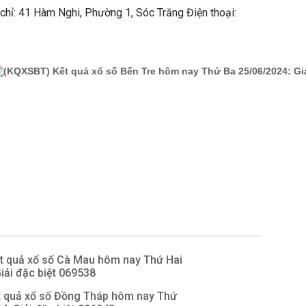
chỉ: 41 Hàm Nghi, Phường 1, Sóc Trăng Điện thoại:
 quả xổ số Cà Mau hôm nay Thứ Hai
iải đặc biệt 069538
 quả xổ số Đồng Tháp hôm nay Thứ