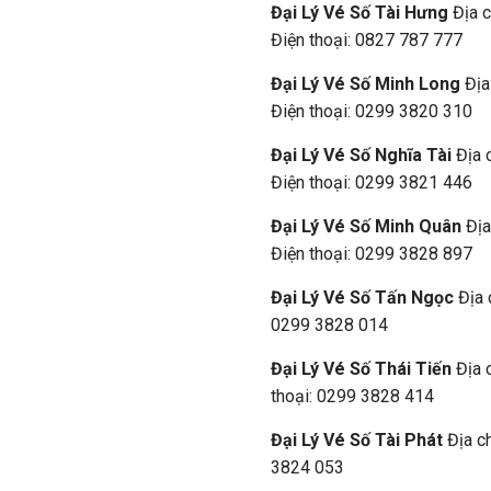
Đại Lý Vé Số Tài Hưng
Địa c
Điện thoại: 0827 787 777
Đại Lý Vé Số Minh Long
Địa
Điện thoại: 0299 3820 310
Đại Lý Vé Số Nghĩa Tài
Địa c
Điện thoại: 0299 3821 446
Đại Lý Vé Số Minh Quân
Địa
Điện thoại: 0299 3828 897
Đại Lý Vé Số Tấn Ngọc
Địa 
0299 3828 014
Đại Lý Vé Số Thái Tiến
Địa 
thoại: 0299 3828 414
Đại Lý Vé Số Tài Phát
Địa ch
3824 053