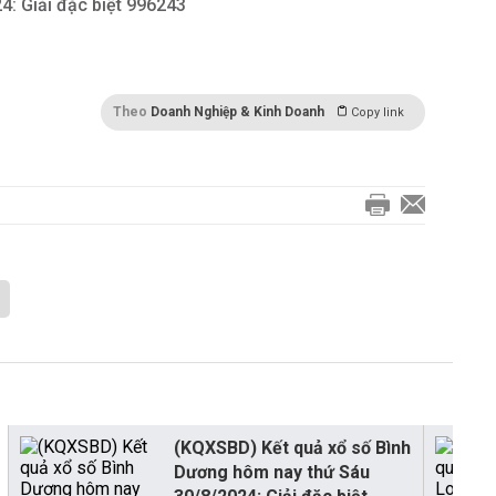
4: Giải đặc biệt 996243
Theo
Doanh Nghiệp & Kinh Doanh
Copy link
(KQXSBD) Kết quả xổ số Bình
Dương hôm nay thứ Sáu