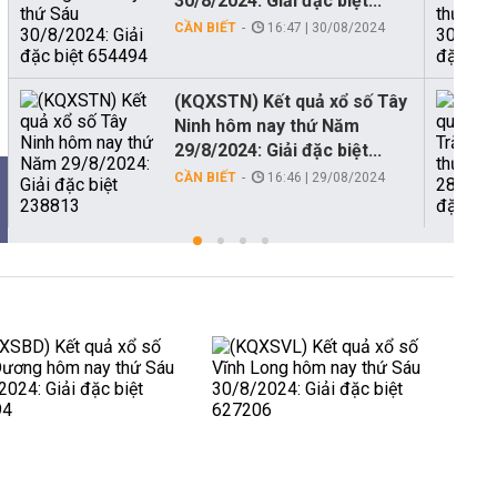
30/8/2024: Giải đặc biệt...
CẦN BIẾT
16:47 | 30/08/2024
(KQXSTN) Kết quả xổ số Tây
Ninh hôm nay thứ Năm
29/8/2024: Giải đặc biệt...
CẦN BIẾT
16:46 | 29/08/2024