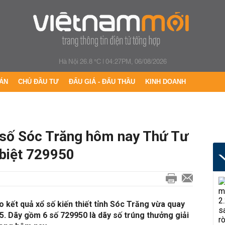
Hà Nội 26.8 °C
|
04:27PM, 06/08/2026
ÁN
CHỦ ĐẦU TƯ
ĐẤU GIÁ - ĐẤU THẦU
KINH DOANH
số Sóc Trăng hôm nay Thứ Tư
 biệt 729950
kết quả xổ số kiến thiết tỉnh Sóc Trăng vừa quay
. Dãy gồm 6 số 729950 là dãy số trúng thưởng giải