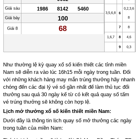
Giải sáu
1986
8142
5460
0
,
2
,
3
,
6
3
,
5
,
6
,
8
6
100
Giải bảy
8
68
7
8
Giải 8
1
,
6
,
7
8
4
,
6
9
0
,
3
Như thường lệ kỳ quay xổ số kiến thiết các tỉnh miền
Nam sẽ diễn ra vào lúc 16h15 mỗi ngày trong tuần. Đối
với những khách hàng may mắn trúng thưởng hãy nhanh
chóng đến các đại lý vé số gần nhất để làm thủ tục đổi
thưởng sau quá 30 ngày kể từ có kết quả quay số tấm
vé trúng thưởng sẽ không còn hợp lệ.
Lịch mở thưởng xổ số kiến thiết miền Nam:
Dưới đây là thông tin lịch quay số mở thưởng các ngày
trong tuần của miền Nam: