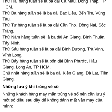
Thứ Hai hàng tuần sẽ là ba đài Cà Mau, Đồng Tháp, TP
HCM.
Thứ Ba hàng tuần sẽ là ba đài Bạc Liêu, Bến Tre, Vũng
Tàu.
Thứ Tư hàng tuần sẽ là ba đài Cần Thơ, Đồng Nai, Sóc
Trăng.
Thứ Năm hàng tuần sẽ là ba đài An Giang, Bình Thuận,
Tây Ninh.
Thứ Sáu hàng tuần sẽ là ba đài Bình Dương, Trà Vinh,
Vĩnh Long.
Thứ Bảy hàng tuần sẽ là bốn đài Bình Phước, Hậu
Giang, Long An, TP HCM.
Chủ nhật hàng tuần sẽ là ba đài Kiên Giang, Đà Lạt, Tiền
Giang.
Những lưu ý khi trúng vé số
Những khách hàng may mắn trúng vé số nên cần lưu ý
một số điều sau đây để không đánh mất vận may của
mình: