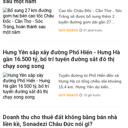
sau một năm
Cao tốc Châu Đốc - Cần Thơ - Sóc
Trăng sẽ được bổ sung thêm 2
tuyến đường gom dài gần 27...
QUY HOẠCH
01 phút trước
Hưng Yên sắp xây đường Phố Hiến - Hưng Hà
gần 16.500 tỷ, bố trí tuyến đường sắt đô thị
chạy song song
Tuyến đường từ Phố Hiến đến xã
Hưng Hà có tổng chiều dài khoảng
15,4 km. Hưng Yên dự kiến...
QUY HOẠCH
10 giờ trước
Doanh thu cho thuê đất không bằng bán nhà
liền kề, Sonadezi Châu Đức nói gì?