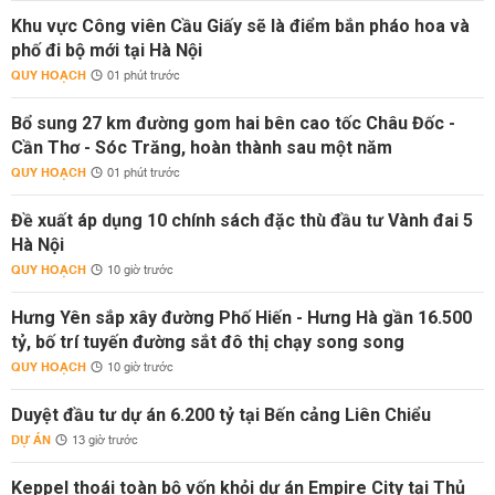
Khu vực Công viên Cầu Giấy sẽ là điểm bắn pháo hoa và
phố đi bộ mới tại Hà Nội
QUY HOẠCH
01 phút trước
Bổ sung 27 km đường gom hai bên cao tốc Châu Đốc -
Cần Thơ - Sóc Trăng, hoàn thành sau một năm
QUY HOẠCH
01 phút trước
Đề xuất áp dụng 10 chính sách đặc thù đầu tư Vành đai 5
Hà Nội
QUY HOẠCH
10 giờ trước
Hưng Yên sắp xây đường Phố Hiến - Hưng Hà gần 16.500
tỷ, bố trí tuyến đường sắt đô thị chạy song song
QUY HOẠCH
10 giờ trước
Duyệt đầu tư dự án 6.200 tỷ tại Bến cảng Liên Chiểu
DỰ ÁN
13 giờ trước
Keppel thoái toàn bộ vốn khỏi dự án Empire City tại Thủ