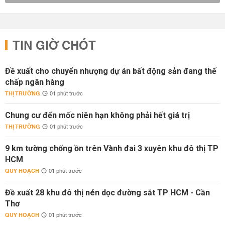
TIN GIỜ CHÓT
Đề xuất cho chuyển nhượng dự án bất động sản đang thế
chấp ngân hàng
THỊ TRƯỜNG
01 phút trước
Chung cư đến mốc niên hạn không phải hết giá trị
THỊ TRƯỜNG
01 phút trước
9 km tường chống ồn trên Vành đai 3 xuyên khu đô thị TP
HCM
QUY HOẠCH
01 phút trước
Đề xuất 28 khu đô thị nén dọc đường sắt TP HCM - Cần
Thơ
QUY HOẠCH
01 phút trước