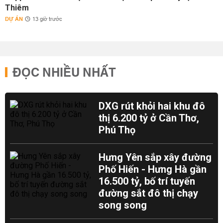
Thiêm
DỰ ÁN
13 giờ trước
ĐỌC NHIỀU NHẤT
DXG rút khỏi hai khu đô
thị 6.200 tỷ ở Cần Thơ,
Phú Thọ
Hưng Yên sắp xây đường
Phố Hiến - Hưng Hà gần
16.500 tỷ, bố trí tuyến
đường sắt đô thị chạy
song song