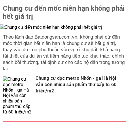
Chung cư đến mốc niên hạn không phải
hết giá trị
Theo lãnh đạo Batdongsan.com.vn, không phải cứ đến
mốc thời gian hết niên hạn là chung cư sẽ hết giá trị,
thay vào đó còn phụ thuộc vào vị trí khu đất, khả năng
tái thiết của dự án và tiềm năng tiếp tục khai thác, chính
sách bồi thường, tái định cư cho các hộ dân trong tương
lai…
Chung cư dọc metro Nhổn - ga Hà Nội
vẫn còn nhiều sản phẩm thứ cấp từ 60
triệu/m2