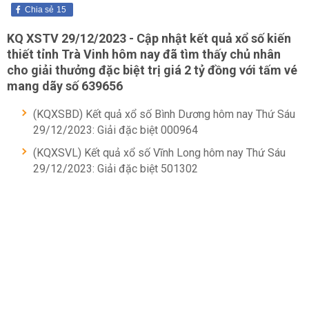
Chia sẻ
15
KQ XSTV 29/12/2023 - Cập nhật kết quả xổ số kiến
thiết tỉnh Trà Vinh hôm nay đã tìm thấy chủ nhân
cho giải thưởng đặc biệt trị giá 2 tỷ đồng với tấm vé
mang dãy số 639656
(KQXSBD) Kết quả xổ số Bình Dương hôm nay Thứ Sáu
29/12/2023: Giải đặc biệt 000964
(KQXSVL) Kết quả xổ số Vĩnh Long hôm nay Thứ Sáu
29/12/2023: Giải đặc biệt 501302