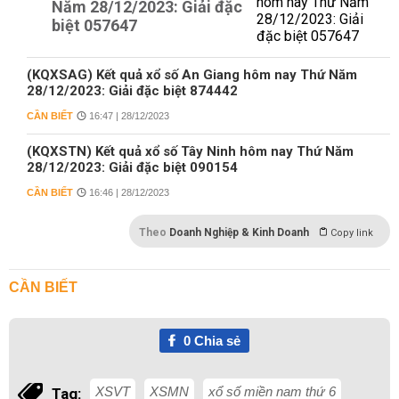
Năm 28/12/2023: Giải đặc
biệt 057647
(KQXSAG) Kết quả xổ số An Giang hôm nay Thứ Năm
28/12/2023: Giải đặc biệt 874442
CẦN BIẾT
16:47 | 28/12/2023
(KQXSTN) Kết quả xổ số Tây Ninh hôm nay Thứ Năm
28/12/2023: Giải đặc biệt 090154
CẦN BIẾT
16:46 | 28/12/2023
Theo
Doanh Nghiệp & Kinh Doanh
Copy link
CẦN BIẾT
0
Chia sẻ
XSVT
XSMN
xổ số miền nam thứ 6
Tag: