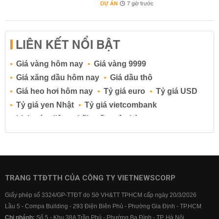
DỰ ÁN
7 giờ trước
LIÊN KẾT NỔI BẬT
Giá vàng hôm nay
Giá vàng 9999
Giá xăng dầu hôm nay
Giá dầu thô
Giá heo hơi hôm nay
Tỷ giá euro
Tỷ giá USD
Tỷ giá yen Nhật
Tỷ giá vietcombank
Lịch cúp điện
Lãi suất ngân hàng
Lãi suất tiết kiệm
Lãi suất tiền gửi
Lãi suất ngân hàng Agribank
Lãi suất ngân hàng Sacombank
Lãi suất ngân hàng BIDV
TRANG TTĐTTH CỦA CÔNG TY VIETNEWSCORP
Lãi suất ngân hàng Vietinbank
Giấy phép số 3324/GP-TTĐT do Sở VH&TT TPHCM cấp ngày 20/3/2026
Lãi suất ngân hàng Vietcombank
Lầu 5 - Compa Building - 293 Điện Biên Phủ - Phường Gia Định - TP.HCM
Chi nhánh:
Số 5 - Khu 38A Trần Phú - Phường Ba Đình - TP. Hà Nội