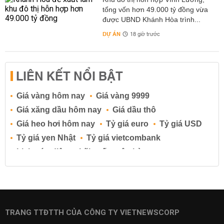
tổng vốn hơn 49.000 tỷ đồng vừa
được UBND Khánh Hòa trình...
DỰ ÁN
18 giờ trước
LIÊN KẾT NỔI BẬT
Giá vàng hôm nay
Giá vàng 9999
Giá xăng dầu hôm nay
Giá dầu thô
Giá heo hơi hôm nay
Tỷ giá euro
Tỷ giá USD
Tỷ giá yen Nhật
Tỷ giá vietcombank
Lịch cúp điện
Lãi suất ngân hàng
Lãi suất tiết kiệm
Lãi suất tiền gửi
Lãi suất ngân hàng Agribank
Lãi suất ngân hàng Sacombank
Lãi suất ngân hàng BIDV
TRANG TTĐTTH CỦA CÔNG TY VIETNEWSCORP
Lãi suất ngân hàng Vietinbank