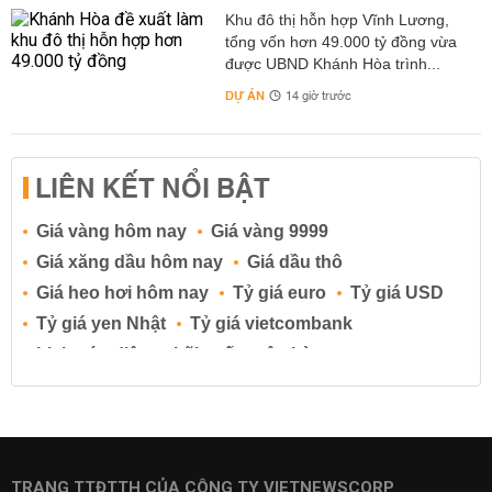
Khu đô thị hỗn hợp Vĩnh Lương,
tổng vốn hơn 49.000 tỷ đồng vừa
được UBND Khánh Hòa trình...
DỰ ÁN
14 giờ trước
LIÊN KẾT NỔI BẬT
Giá vàng hôm nay
Giá vàng 9999
Giá xăng dầu hôm nay
Giá dầu thô
Giá heo hơi hôm nay
Tỷ giá euro
Tỷ giá USD
Tỷ giá yen Nhật
Tỷ giá vietcombank
Lịch cúp điện
Lãi suất ngân hàng
Lãi suất tiết kiệm
Lãi suất tiền gửi
Lãi suất ngân hàng Agribank
Lãi suất ngân hàng Sacombank
Lãi suất ngân hàng BIDV
TRANG TTĐTTH CỦA CÔNG TY VIETNEWSCORP