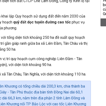
n diện tích đất CTCP Chè Lâm Đồng, Công ty Kinh lộ tại
iển khai lập Quy hoạch sử dụng đất đến năm 2030 của
quy hoạch
quỹ đất dọc tuyến đường cao tốc
phục vụ
địa phương.
ất với tổng diện tích khoảng 250 ha đề xuất quy hoạch
ị trí gần giáp ranh giữa ba xã Liên Đầm, Tân Châu và thị
oảng 50 ha.
gần vị trí quy hoạch cụm công nghiệp Liên Đầm - Tân
ện), với diện tích khoảng 90 ha.
ai xã Tân Châu, Tân Nghĩa, với diện tích khoảng 110 ha.
iên Khương có tổng chiều dài 200,3 km, chia thành ba
iây - Tân Phú thuộc địa bàn tỉnh Đồng Nai dài 60,1
 dài 66,3 km, nằm trên địa phận 2 tỉnh Lâm Đồng và
Liên Khương nối TP Bảo Lộc với cao tốc Liên Khương