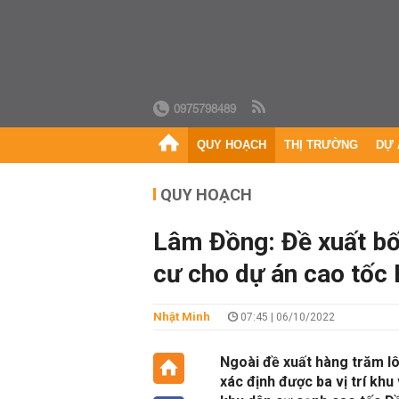
0975798489
QUY HOẠCH
THỊ TRƯỜNG
DỰ 
QUY HOẠCH
Lâm Đồng: Đề xuất bố 
cư cho dự án cao tốc
Nhật Minh
07:45 | 06/10/2022
Ngoài đề xuất hàng trăm lô 
xác định được ba vị trí khu