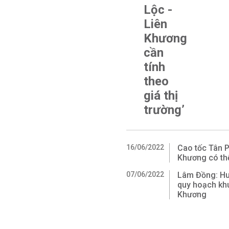
Lộc -
Liên
Khương
cần
tính
theo
giá thị
trường’
16/06/2022
Cao tốc Tân P
Khương có th
07/06/2022
Lâm Đồng: Huy
quy hoạch khu
Khương