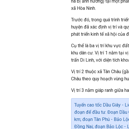
ha bị ảnh hưởng) tại một phầ
xã Hòa Ninh.
Trước đó, trong quá trình tr
huyện đã xác định vị trí và 
phát triển kinh tế xã hội của 
Cụ thể là ba vị trí khu vực đ
khu dân cư. Vị trí 1 nằm tại v
trấn Di Linh, với diện tích kh
Vị trí 2 thuộc xã Tân Châu (
Châu theo quy hoạch vùng huy
Vị trí 3 nằm giáp ranh giữa h
Tuyến cao tốc Dầu Giây - L
đoạn để đầu tư. Đoạn Dầu G
km; đoạn Tân Phú - Bảo Lộc
Đồng Nai; đoạn Bảo Lộc - 