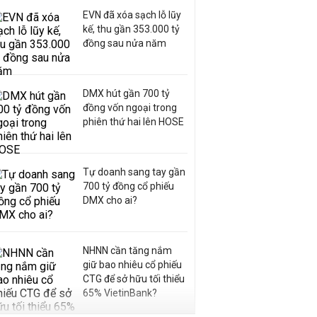
EVN đã xóa sạch lỗ lũy
kế, thu gần 353.000 tỷ
đồng sau nửa năm
DMX hút gần 700 tỷ
đồng vốn ngoại trong
phiên thứ hai lên HOSE
Tự doanh sang tay gần
700 tỷ đồng cổ phiếu
DMX cho ai?
NHNN cần tăng nắm
giữ bao nhiêu cổ phiếu
CTG để sở hữu tối thiểu
65% VietinBank?