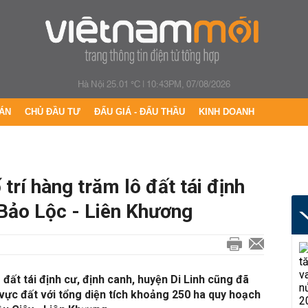
Hà Nội 25.01 °C
|
10:43PM, 07/08/2026
ÁN
CHỦ ĐẦU TƯ
ĐẤU GIÁ - ĐẤU THẦU
KINH DOANH
trí hàng trăm lô đất tái định
 Bảo Lộc - Liên Khương
đất tái định cư, định canh, huyện Di Linh cũng đã
 vực đất với tổng diện tích khoảng 250 ha quy hoạch