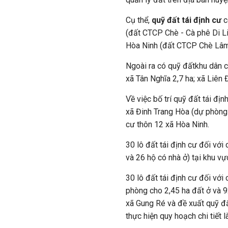
Cụ thể,
quỹ đất tái định cư
c
(đất CTCP Chè - Cà phê Di Li
Hòa Ninh (đất CTCP Chè Lâm
Ngoài ra có quỹ đấtkhu dân c
xã Tân Nghĩa 2,7 ha; xã Liên 
Về việc bố trí quỹ đất tái địn
xã Đinh Trang Hòa (dự phòng 
cư thôn 12 xã Hòa Ninh.
30 lô đất tái định cư đối vớ
và 26 hộ có nhà ở) tại khu v
30 lô đất tái định cư đối với
phòng cho 2,45 ha đất ở và 9
xã Gung Ré và đề xuất quỹ đất
thực hiện quy hoạch chi tiết l