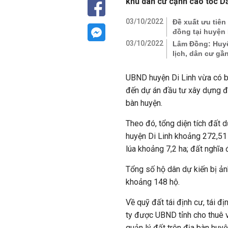
khu dân cư cạnh cao tốc Dầ
03/10/2022
Đề xuất ưu tiên
đồng tại huyện
03/10/2022
Lâm Đồng: Huyện
lịch, dân cư gầ
UBND huyện Di Linh vừa có bá
đến dự án đầu tư xây dựng đ
bàn huyện.
Theo đó, tổng diện tích đất
huyện Di Linh khoảng 272,51 
lúa khoảng 7,2 ha; đất nghĩa
Tổng số hộ dân dự kiến bị ả
khoảng 148 hộ.
Về quỹ đất tái định cư, tái đ
ty được UBND tỉnh cho thuê 
quản lý đất trên địa bàn huyệ