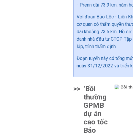
- Prenn dài 73,9 km, nằm ho
Với đoạn Bảo Lộc - Liên Kh
cơ quan có thẩm quyền thực
dài khoảng 73,5 km. Hồ sơ 
danh nhà đầu tư CTCP Tập
lập, trình thẩm định.
Đoạn tuyến này có tổng mức
ngày 31/12/2022 và triển kh
>>
‘Bồi
thường
GPMB
dự án
cao tốc
Bảo