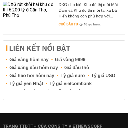
DXG cho biết Khu đô thị mới Mái
Dầm và Khu đô thị mới tại xã Bá
Hiến không còn phù hợp với...
CHỦ ĐẦU TƯ
18 giờ trước
LIÊN KẾT NỔI BẬT
Giá vàng hôm nay
Giá vàng 9999
Giá xăng dầu hôm nay
Giá dầu thô
Giá heo hơi hôm nay
Tỷ giá euro
Tỷ giá USD
Tỷ giá yen Nhật
Tỷ giá vietcombank
Lịch cúp điện
Lãi suất ngân hàng
Lãi suất tiết kiệm
Lãi suất tiền gửi
Lãi suất ngân hàng Agribank
Lãi suất ngân hàng Sacombank
Lãi suất ngân hàng BIDV
TRANG TTĐTTH CỦA CÔNG TY VIETNEWSCORP