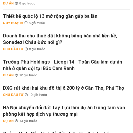
DỰ ÁN
8 giờ trước
Thiết kế quốc lộ 13 mở rộng gần gấp ba lần
QUY HOẠCH
8 giờ trước
Doanh thu cho thuê đất không bằng bán nhà liền kề,
Sonadezi Châu Đức nói gì?
CHỦ ĐẦU TƯ
8 giờ trước
Trường Phú Holdings - Licogi 14 - Toàn Cầu làm dự án
nhà ở quân đội tại Bắc Cam Ranh
DỰ ÁN
12 giờ trước
DXG rút khỏi hai khu đô thị 6.200 tỷ ở Cần Thơ, Phú Thọ
CHỦ ĐẦU TƯ
12 giờ trước
Hà Nội chuyển đổi đất Tây Tựu làm dự án trung tâm văn
phòng kết hợp dịch vụ thương mại
DỰ ÁN
13 giờ trước