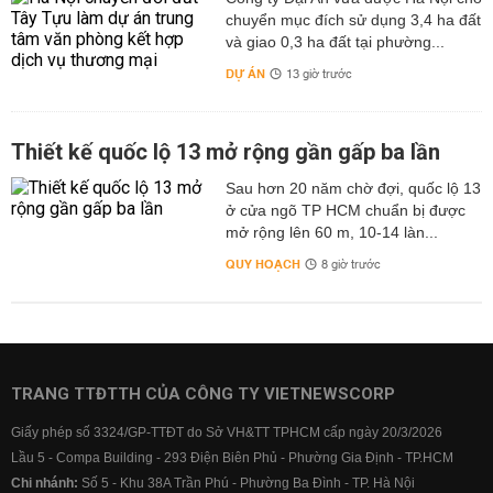
chuyển mục đích sử dụng 3,4 ha đất
và giao 0,3 ha đất tại phường...
DỰ ÁN
13 giờ trước
Thiết kế quốc lộ 13 mở rộng gần gấp ba lần
Sau hơn 20 năm chờ đợi, quốc lộ 13
ở cửa ngõ TP HCM chuẩn bị được
mở rộng lên 60 m, 10-14 làn...
QUY HOẠCH
8 giờ trước
TRANG TTĐTTH CỦA CÔNG TY VIETNEWSCORP
Giấy phép số 3324/GP-TTĐT do Sở VH&TT TPHCM cấp ngày 20/3/2026
Lầu 5 - Compa Building - 293 Điện Biên Phủ - Phường Gia Định - TP.HCM
Chi nhánh:
Số 5 - Khu 38A Trần Phú - Phường Ba Đình - TP. Hà Nội