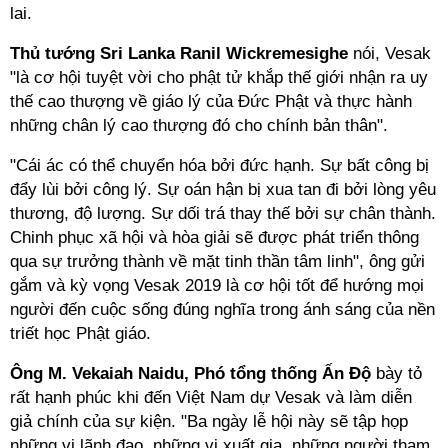
lai.
Thủ tướng Sri Lanka Ranil Wickremesighe
nói, Vesak
"là cơ hội tuyệt vời cho phật tử khắp thế giới nhận ra uy
thế cao thượng về giáo lý của Đức Phật và thực hành
những chân lý cao thượng đó cho chính bản thân".
"Cái ác có thể chuyển hóa bởi đức hạnh. Sự bất công bị
đẩy lùi bởi công lý. Sự oán hận bị xua tan đi bởi lòng yêu
thương, độ lượng. Sự dối trá thay thế bởi sự chân thành.
Chinh phục xã hội và hòa giải sẽ được phát triển thông
qua sự trưởng thành về mặt tinh thần tâm linh", ông gửi
gắm và kỳ vọng Vesak 2019 là cơ hội tốt để hướng mọi
người đến cuộc sống đúng nghĩa trong ánh sáng của nền
triết học Phật giáo.
Ông M. Vekaiah Naidu, Phó tổng thống Ấn Độ
bày tỏ
rất hạnh phúc khi đến Việt Nam dự Vesak và làm diễn
giả chính của sự kiện. "Ba ngày lễ hội này sẽ tập họp
những vị lãnh đạo, những vị xuất gia, những người tham