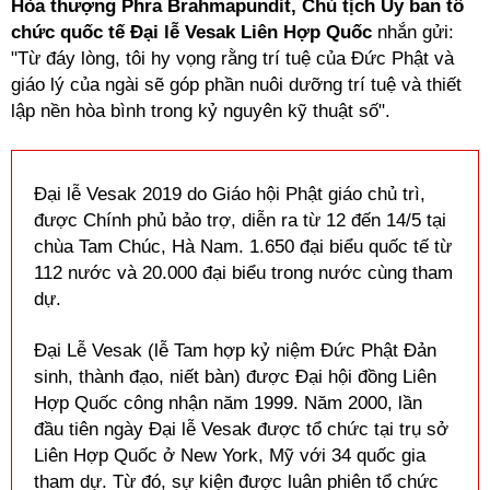
Hòa thượng Phra Brahmapundit, Chủ tịch Ủy ban tổ
chức quốc tế Đại lễ Vesak Liên Hợp Quốc
nhắn gửi:
"Từ đáy lòng, tôi hy vọng rằng trí tuệ của Đức Phật và
giáo lý của ngài sẽ góp phần nuôi dưỡng trí tuệ và thiết
lập nền hòa bình trong kỷ nguyên kỹ thuật số".
Đại lễ Vesak 2019 do Giáo hội Phật giáo chủ trì,
được Chính phủ bảo trợ, diễn ra từ 12 đến 14/5 tại
chùa Tam Chúc, Hà Nam. 1.650 đại biểu quốc tế từ
112 nước và 20.000 đại biểu trong nước cùng tham
dự.
Đại Lễ Vesak (lễ Tam hợp kỷ niệm Đức Phật Đản
sinh, thành đạo, niết bàn) được Đại hội đồng Liên
Hợp Quốc công nhận năm 1999. Năm 2000, lần
đầu tiên ngày Đại lễ Vesak được tổ chức tại trụ sở
Liên Hợp Quốc ở New York, Mỹ với 34 quốc gia
tham dự. Từ đó, sự kiện được luân phiên tổ chức