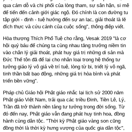
qua cám dỗ và chi phối của lòng tham, sự sân hận, si mê
để tiến đến cảnh giới giác ngộ. Đó chính là con đường tu
tập giới - định - tuệ hướng đến sự an lạc, giải thoát là lẽ
đích thực và cứu cánh của cuộc sống", thông điệp viết.
Hòa thượng Thích Phổ Tuệ cho rằng, Vesak 2019 "là cơ
hội quý báu để chúng ta cùng nhau tăng trưởng niềm tin
vào chân lý giải thoát, phát huy giá trị những di sản mà
Đức Thế tôn đã để lại cho nhân loại trong hệ thống tư
tưởng giáo lý vô giá về trí tuệ, lòng từ bi, triết lý vô ngã,
tinh thần bất bạo động, những giá trị hòa bình và phát
triển bền vững".
Pháp chủ Giáo hội Phật giáo nhắc lại lịch sử 2000 năm
Phật giáo Việt Nam, trải qua các triều Đinh, Tiền Lê, Lý,
Trần đã trở thành nền tảng tư tưởng trong đời sống. Từ
đó đến nay, Phật giáo vẫn đang phát huy tinh hoa, đồng
hành cùng dân tộc. "Thời kỳ Phật giáo vàng son cũng
đồng thời là thời kỳ hưng vượng của quốc gia dân tộc",