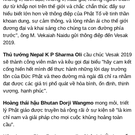
dự từ khắp nơi trên thế giới và chắc chắn thúc đẩy sự
hiểu biết lớn hơn về thông điệp của Phật Tổ về tinh thần
khoan dung, sự cảm thông, và lòng nhân ái cho thế giới
đương đại và khai sáng cho chúng ta con đường phía
trước", ông M. Vekaiah Naidu gửi thông điệp đến Vesak
2019.
Thủ tướng Nepal K P Sharma Oli
cầu chúc Vesak 2019
sẽ thành công viên mãn và kêu gọi đại biểu "hãy cam kết
cống hiến hết mình để thực hành những lời dạy trường
tồn của Đức Phật và theo đường mà ngài đã chỉ ra nhằm
đạt được các giá trị phổ quát về hòa bình, ổn định, thịnh
vượng, hạnh phúc".
Hoàng thái hậu Bhutan Dorji Wangmo
mong mỏi, triết
lý Phật giáo được truyền bá rộng rãi ở sự kiện sẽ "là kim
chỉ nam và giải pháp cho mọi cuộc khủng hoảng toàn
cầu".