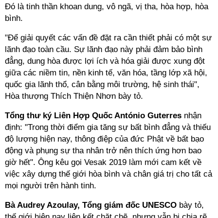
Đó là tinh thần khoan dung, vô ngã, vị tha, hòa hợp, hòa
bình.
"Để giải quyết các vấn đề đặt ra cần thiết phải có một sự
lãnh đạo toàn cầu. Sự lãnh đạo này phải đảm bảo bình
đẳng, dung hòa được lợi ích và hóa giải được xung đột
giữa các niềm tin, nền kinh tế, văn hóa, tầng lớp xã hội,
quốc gia lãnh thổ, cân bằng môi trường, hệ sinh thái",
Hòa thượng Thích Thiện Nhơn bày tỏ.
Tổng thư ký Liên Hợp Quốc António Guterres
nhận
định: "Trong thời điểm gia tăng sự bất bình đẳng và thiếu
độ lượng hiện nay, thông điệp của đức Phật về bất bạo
động và phụng sự tha nhân trở nên thích ứng hơn bao
giờ hết". Ông kêu gọi Vesak 2019 làm mới cam kết về
việc xây dựng thế giới hòa bình và chân giá trị cho tất cả
mọi người trên hành tinh.
Bà Audrey Azoulay, Tổng giám đốc UNESCO
bày tỏ,
thế giới hiện nay liên kết chặt chẽ, nhưng vẫn bị chia rẽ