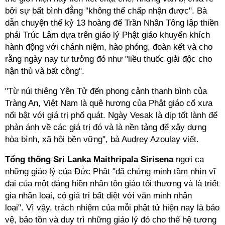
bởi sự bất bình đẳng "không thể chấp nhận được". Bà
dẫn chuyện thế kỷ 13 hoàng đế Trần Nhân Tông lập thiền
phái Trúc Lâm dựa trên giáo lý Phật giáo khuyến khích
hành động với chánh niệm, hào phóng, đoàn kết và cho
rằng ngày nay tư tưởng đó như "liều thuốc giải độc cho
hận thù và bất công".
"Từ núi thiêng Yên Tử đến phong cảnh thanh bình của
Tràng An, Việt Nam là quê hương của Phật giáo cổ xưa
nổi bật với giá trị phổ quát. Ngày Vesak là dịp tốt lành để
phản ánh về các giá trị đó và là nền tảng để xây dựng
hòa bình, xã hội bền vững", bà Audrey Azoulay viết.
Tổng thống Sri Lanka Maithripala Sirisena
ngợi ca
những giáo lý của Đức Phật "đã chứng minh tầm nhìn vĩ
đại của một đáng hiền nhân tôn giáo tối thượng và là triết
gia nhân loại, có giá trị bất diệt với văn minh nhân
loại". Vì vậy, trách nhiệm của mỗi phật tử hiện nay là bảo
vệ, bảo tồn và duy trì những giáo lý đó cho thế hệ tương