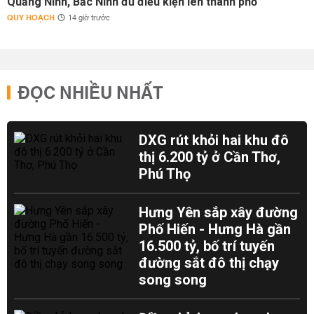
Quảng Ninh, Bắc Ninh đủ điều kiện lên thành phố
QUY HOẠCH
14 giờ trước
ĐỌC NHIỀU NHẤT
DXG rút khỏi hai khu đô
thị 6.200 tỷ ở Cần Thơ,
Phú Thọ
Hưng Yên sắp xây đường
Phố Hiến - Hưng Hà gần
16.500 tỷ, bố trí tuyến
đường sắt đô thị chạy
song song