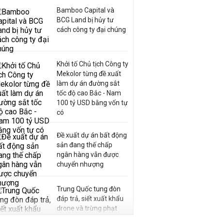
Bamboo Capital và
BCG Land bị hủy tư
cách công ty đại chúng
Khởi tố Chủ tịch Công ty
Mekolor từng đề xuất
làm dự án đường sắt
tốc độ cao Bắc - Nam
100 tỷ USD bằng vốn tự
có
Đề xuất dự án bất động
sản đang thế chấp
ngân hàng vẫn được
chuyển nhượng
Trung Quốc tung đòn
đáp trả, siết xuất khẩu
drone và trừng phạt