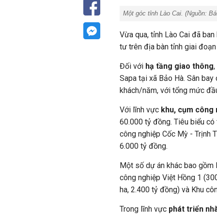
Một góc tỉnh Lào Cai. (Nguồn: Bá
Vừa qua, tỉnh Lào Cai đã ban
tư trên địa bàn tỉnh giai đoạ
Đối với
hạ tầng giao thông
,
Sapa tại xã Bảo Hà. Sân bay 
khách/năm, với tổng mức đầu
Với lĩnh vực
khu, cụm công 
60.000 tỷ đồng. Tiêu biểu có
công nghiệp Cốc Mỳ - Trịnh T
6.000 tỷ đồng.
Một số dự án khác bao gồm K
công nghiệp Việt Hồng 1 (300
ha, 2.400 tỷ đồng) và Khu côn
Trong lĩnh vực
phát triển nh