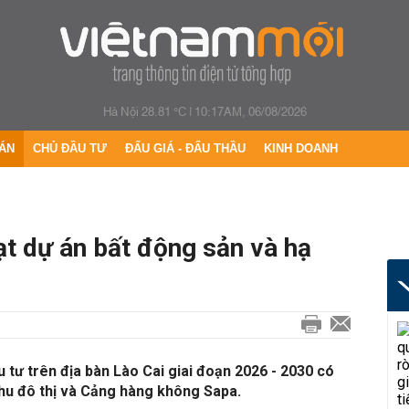
Hà Nội 28.81 °C
|
10:17AM, 06/08/2026
ÁN
CHỦ ĐẦU TƯ
ĐẤU GIÁ - ĐẤU THẦU
KINH DOANH
ạt dự án bất động sản và hạ
 tư trên địa bàn Lào Cai giai đoạn 2026 - 2030 có
khu đô thị và Cảng hàng không Sapa.