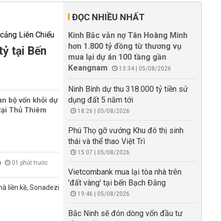
ĐỌC NHIỀU NHẤT
Kinh Bắc vẫn nợ Tân Hoàng Minh
hơn 1.800 tỷ đồng từ thương vụ
tỷ tại Bến
mua lại dự án 100 tầng gần
Keangnam
13:34 | 05/08/2026
Ninh Bình dự thu 318.000 tỷ tiền sử
dụng đất 5 năm tới
àn bộ vốn khỏi dự
tại Thủ Thiêm
18:26 | 05/08/2026
Phú Thọ gỡ vướng Khu đô thị sinh
thái và thể thao Việt Trì
15:07 | 05/08/2026
n
01 phút trước
Vietcombank mua lại tòa nhà trên
'đất vàng' tại bến Bạch Đằng
à liền kề, Sonadezi
19:46 | 05/08/2026
Bắc Ninh sẽ đón dòng vốn đầu tư