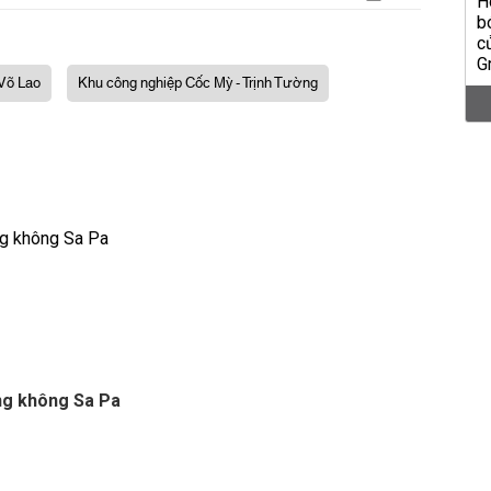
Võ Lao
Khu công nghiệp Cốc Mỳ - Trịnh Tường
ng không Sa Pa