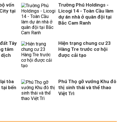
 bộ vốn
Trường Phú Holdings -
City tại
Licogi 14 - Toàn Cầu làm
dự án nhà ở quân đội tại
Bắc Cam Ranh
 đất Tây
Hiện trạng chung cư 23
ng tâm
Hàng Tre trước cơ hội
 dịch
được cải tạo
ại tòa
Phú Thọ gỡ vướng Khu đô
 tại bến
thị sinh thái và thể thao
Việt Trì