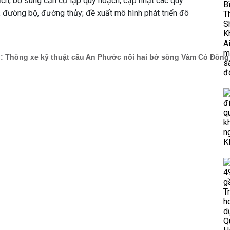
ch; bổ sung căn cứ lập quy hoạch, cập nhật các quy
 đường bộ, đường thủy; đề xuất mô hình phát triển đô