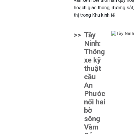
vấn xem xét thời hạn quy hoạ
hoạch giao thông, đường sắt,
thị trong Khu kinh tế.
>>
Tây
Ninh:
Thông
xe kỹ
thuật
cầu
An
Phước
nối hai
bờ
sông
Vàm