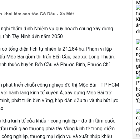
ển khai làm cao tốc Gò Dầu - Xa Mát
 nghị thẩm định Nhiệm vụ quy hoạch chung xây dựng
, tỉnh Tây Ninh đến năm 2050.
i
có tổng diện tích tự nhiên là 21.284 ha. P
hạm vi lập
khẩu Mộc Bài gồm
thị trấn Bến Cầu; các xã: Long Thuận,
hạnh thuộc huyện Bến Cầu và Phước Bình, Phước Chỉ
 phát triển chuỗi công nghiệp đô thị Mộc Bài - TP HCM
với hành lang kinh tế xuyên Á,
xây dựng Mộc Bài trở
minh, phát triển bền vững, hấp dẫn đầu tư và thu hút lực
o.
à khu kinh tế cửa khẩu - công nghiệp - đô thị tầm quốc
à đầu mối giao thương phía tây Vùng kinh tế trọng điểm
ển công nghiệp, thương mại dịch vụ và xuất nhập khẩu