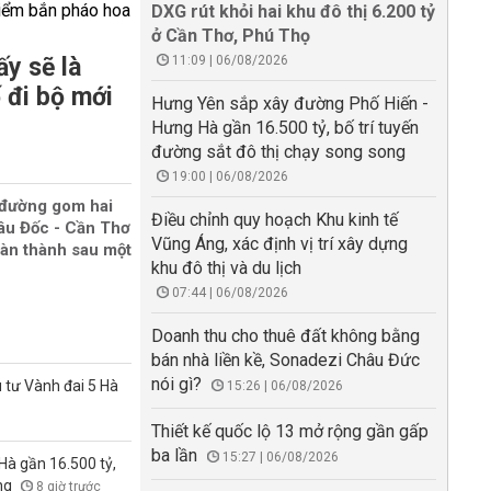
DXG rút khỏi hai khu đô thị 6.200 tỷ
ở Cần Thơ, Phú Thọ
y sẽ là
11:09 | 06/08/2026
 đi bộ mới
Hưng Yên sắp xây đường Phố Hiến -
Hưng Hà gần 16.500 tỷ, bố trí tuyến
đường sắt đô thị chạy song song
19:00 | 06/08/2026
 đường gom hai
Điều chỉnh quy hoạch Khu kinh tế
âu Đốc - Cần Thơ
Vũng Áng, xác định vị trí xây dựng
oàn thành sau một
khu đô thị và du lịch
07:44 | 06/08/2026
Doanh thu cho thuê đất không bằng
bán nhà liền kề, Sonadezi Châu Đức
nói gì?
 tư Vành đai 5 Hà
15:26 | 06/08/2026
Thiết kế quốc lộ 13 mở rộng gần gấp
ba lần
15:27 | 06/08/2026
à gần 16.500 tỷ,
ong
8 giờ trước