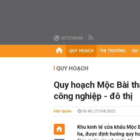
0975798489
QUY HOẠCH
THỊ TRƯỜNG
DỰ 
QUY HOẠCH
Quy hoạch Mộc Bài thà
công nghiệp - đô thị
Hải Quân
06:45 | 27/04/2022
Khu kinh tế cửa khẩu Mộc Bà
ha, được định hướng quy ho