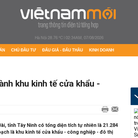
Hà Nội 28.76 °C
|
02:34AM, 07/08/2026
ÁN
CHỦ ĐẦU TƯ
ĐẤU GIÁ - ĐẤU THẦU
KINH DOANH
nh khu kinh tế cửa khẩu -
i, tỉnh Tây Ninh có tổng diện tích tự nhiên là 21.284
ạch là khu kinh tế cửa khẩu - công nghiệp - đô thị